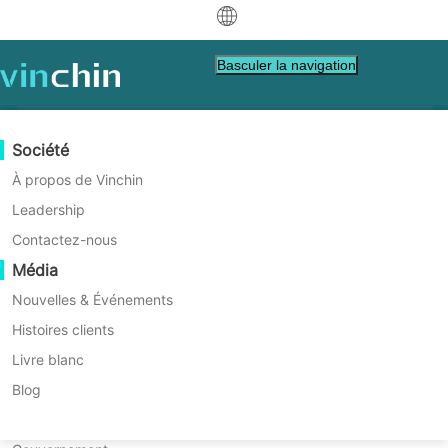
中文
Basculer la navigation
English
العربية
Protection des données
Virtuel
Ressources d'assistance
Guide d'achat
Devenir un partenaire
Société
Deutsch
Sauvegarde et Récupération
VMware
Base de connaissances
Apprenez comment acheter
Programme Partenaire
À propos de Vinchin
Réplication en temps réel
Hyper-V
Vidéos Tutorielles
Politique de licence
Devenir un partenaire
Leadership
Simplifiez votre protection
Français
Trouver un partenaire
Protection Continue des Données
Proxmox
Centre d'aide
FAQs
Contactez-nous
OLVM avec Vinchin Backup &
Español
Événements en direct
Contact
Média
Copie Hors Site
XCP-ng
Trouver un partenaire local
Recovery
Indonesia
Déjà partenaire
Archivage
oVirt
Webinaires
Demander un devis
Nouvelles & Événements
Contactez
Orchestration des Tâches
H3C CAS/UIS
Démo en direct
Histoires clients
Facile, intelligent, économique.
Connexion au Portail Partenaire
Italiano
Télécharger
Support
Se connecter
Mobilité des charges de travail
Histoires clients
ZStack
Livre blanc
les ventes
日本語
Migration V2V
Sangfor HCI
Services informatiques
Blog
TÉLÉCHARGER L'ESSAI GRATUIT
한국어
Migration P2V
OpenStack
Éducation