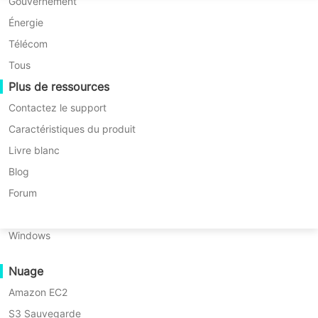
Migration P2P
Huawei FusionCompute
Gouvernement
* Essai de 60 jours (Édition Entreprise
Nederlands
Illimitée)
Migration C2C
Red Hat Virtualization
Énergie
Polski
* Pas de carte de crédit nécessaire
Migration C2V
Oracle OLVM
Télécom
* Commencer en 10 minutes
Português
Migration P2C
XenServer/Citrix Hypervisor
Tous
Récupérabilité
Plus de ressources
KayGrid
ไทย
Vérification de récupération de VM
InCloud Sphere
Contactez le support
Türkçe
Vérification de récupération du système
Arcfra
Caractéristiques du produit
d'exploitation
Tiếng Việt
FusionOne Compute
Livre blanc
NexaVM
Blog
Sécurité des données
Serveur physique
Forum
Présentation
Analyse Anti-programme malveillant
Avantages
Ressources
Tarificat
Linux
Protection contre les ransomwares
Windows
générale
Cas d'utilisation
clés
Fichiers volumineux
Nuage
Dans l'ère de la virtualisation des serveur
Points de terminaison massifs
Amazon EC2
chaque donnée sauvegardée sur les VM
Sauvegarde sur le Cloud
S3 Sauvegarde