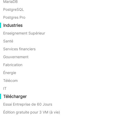
MariaDB
PostgreSQL
Postgres Pro
Industries
Enseignement Supérieur
Santé
Services financiers
Sauvegarde automatique des VM
Gouvernement
Sauvegarde automatisée de machines virtuelles avec des
Fabrication
options flexibles de planification des sauvegardes
Énergie
Télécom
IT
Télécharger
Essai Entreprise de 60 Jours
Sauvegarde sans agent
Édition gratuite pour 3 VM (à vie)
Installation plus facile, consommation de ressources réduite et