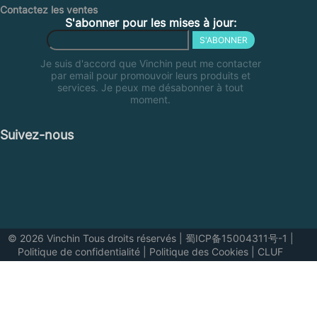
Contactez les ventes
S'abonner pour les mises à jour:
S'ABONNER
Je suis d'accord que Vinchin peut me contacter
par email pour promouvoir leurs produits et
services. Je peux me désabonner à tout
moment.
Suivez-nous
© 2026 Vinchin Tous droits réservés
|
蜀ICP备15004311号-1
|
Politique de confidentialité
|
Politique des Cookies
|
CLUF