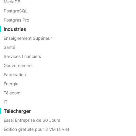
critiques tels que PCS, DMS, TMS et SCM.
MariaDB
PostgreSQL
Postgres Pro
Industries
Enseignement Supérieur
Santé
Données massives
Services financiers
Gouvernement
Avec l'intégration approfondie des nouvelles
technologies intelligentes et du secteur de l'énergie,
Fabrication
l'industrie de l'énergie devient de plus en plus
Énergie
dépendante de la numérisation et des technologies
intelligentes, ce qui entraîne une croissance continue
Télécom
de la quantité de données et une diversification des
IT
sources
Télécharger
Essai Entreprise de 60 Jours
Édition gratuite pour 3 VM (à vie)