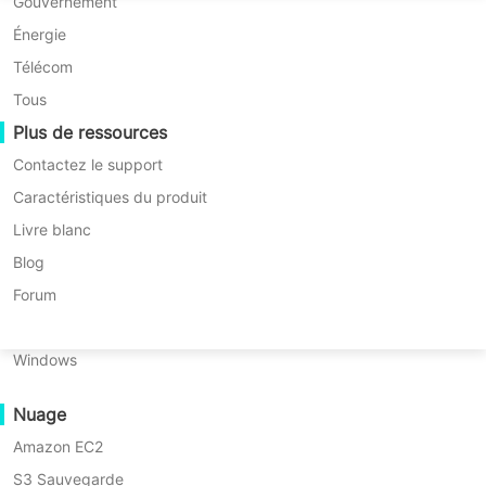
Migration P2P
Huawei FusionCompute
Gouvernement
Nederlands
Commencez votre essai gratuit
Migration C2C
Red Hat Virtualization
Énergie
Polski
Démo
Migration C2V
Oracle OLVM
Télécom
Português
Migration P2C
XenServer/Citrix Hypervisor
Tous
Récupérabilité
Plus de ressources
KayGrid
ไทย
Vérification de récupération de VM
InCloud Sphere
Contactez le support
Türkçe
Vérification de récupération du système
Arcfra
Caractéristiques du produit
d'exploitation
Tiếng Việt
FusionOne Compute
Livre blanc
NexaVM
Blog
Sécurité des données
Serveur physique
Forum
Analyse Anti-programme malveillant
Linux
Protection contre les ransomwares
Les défis de la récupération
Windows
Cas d'utilisation
des données en cas de
Fichiers volumineux
Nuage
sinistre dans l'industrie
Points de terminaison massifs
Amazon EC2
Sauvegarde sur le Cloud
S3 Sauvegarde