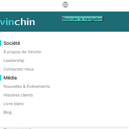
中文
Basculer la navigation
English
العربية
Protection des données
Virtuel
Ressources d'assistance
Guide d'achat
Devenir un partenaire
Société
Deutsch
Sauvegarde et Récupération
VMware
Base de connaissances
Apprenez comment acheter
Programme Partenaire
À propos de Vinchin
Réplication en temps réel
Hyper-V
Vidéos Tutorielles
Politique de licence
Devenir un partenaire
Leadership
Français
Assurer la Continuité dans la
Trouver un partenaire
Protection Continue des Données
Proxmox
Centre d'aide
FAQs
Contactez-nous
Español
Transformation Numérique
Événements en direct
Contact
Média
Copie Hors Site
XCP-ng
Trouver un partenaire local
pour l'Industrie de l'Énergie
Indonesia
Déjà partenaire
Archivage
oVirt
Webinaires
Demander un devis
Nouvelles & Événements
Contactez
Orchestration des Tâches
H3C CAS/UIS
Démo en direct
Histoires clients
Connexion au Portail Partenaire
Italiano
Télécharger
Support
Se connecter
Solutions de reprise après sinistre pour
Mobilité des charges de travail
Histoires clients
ZStack
Livre blanc
les ventes
日本語
les industries de l'électricité, du charbon,
Migration V2V
Sangfor HCI
Services informatiques
Blog
de l'huile et du gaz
한국어
Migration P2V
OpenStack
Éducation