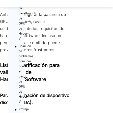
confiables
de
passthrough
Antes de configurar la pasarela de
de
GPU de Hyper-V, revise
GPU
cuidadosamente los requisitos de
de
Hyper-
hardware y software. Incluso un
V
pequeño detalle omitido puede
Solución
provocar errores frustrantes.
de
problemas
comunes
Lista de verificación para
con
validación de
el
paso
Hardware/Software
de
GPU
de
Para la
asignación de dispositivo
Hyper-
V
discreto (DDA)
:
Proteja