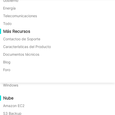
Migración P2P
Huawei FusionCompute
Gobierno
Nederlands
Migración C2C
Red Hat Virtualization
Energía
Updated by
Alejandro
on 2025/08/25
Polski
Migración C2V
Oracle OLVM
Telecomunicaciones
Português
Migración P2C
XenServer/Citrix Hypervisor
Todo
Recuperabilidad
Más Recursos
KayGrid
ไทย
Verificación de Recuperación de VM
InCloud Sphere
Contactoo de Soporte
Tabla
Türkçe
Verificación de Recuperación del SO
Arcfra
Características del Producto
de
Tiếng Việt
FusionOne Compute
Documentos técnicos
El pase de GPU de Hyper-V está
contenidos
Seguridad de Datos
¿Qué
NexaVM
Blog
cambiando la forma en que las
es
Escaneo de Malware
Servidor físico
Foro
el
organizaciones ejecutan cargas de
Protección contra ransomware
paso
Linux
trabajo exigentes en entornos
de
Casos de Uso
Windows
GPU
virtuales de
Hyper-V
. Al permitir que
Archivos Masivos
a
una máquina virtual acceda
través
Nube
Puntos Finales Masivos
directamente a una GPU física o la
de
Amazon EC2
Copia de seguridad en la nube
Hyper-
comparta de manera eficiente,
V?
S3 Backup
Cumplimiento del RGPD