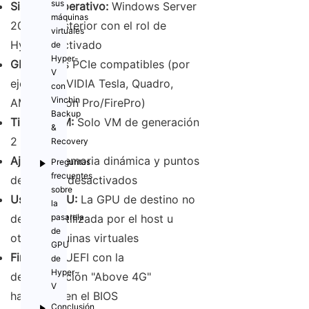
sus
Sistema operativo:
Windows Server
máquinas
2016 o posterior con el rol de
virtuales
Hyper-V activado
de
Hyper-
GPU:
GPUs PCIe compatibles (por
V
ejemplo, NVIDIA Tesla, Quadro,
con
Vinchin
AMD Radeon Pro/FirePro)
Backup
Tipo de VM:
Solo VM de generación
&
2
Recovery
Ajustes:
Memoria dinámica y puntos
Preguntas
frecuentes
de control desactivados
sobre
Uso de GPU:
La GPU de destino no
la
debe ser utilizada por el host u
pasarela
de
otras máquinas virtuales
GPU
Firmware:
UEFI con la
de
Hyper-
decodificación "Above 4G"
V
habilitada en el BIOS
Conclusión