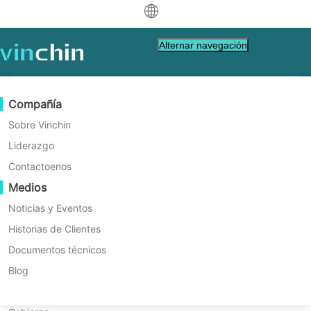
中文
Alternar navegación
English
العربية
Protección de Datos
Virtual
Recursos de Soporte
Guía de compra
Conviértete en un Socio
Compañía
Inicio
VM Tips
Deutsch
Copia de seguridad y recuperación
VMware
Base de conocimientos
Aprenda cómo comprar
Programa de socios
Sobre Vinchin
Cómo configurar la GPU de
Replicación en tiempo real
Hyper-V
Videos de instrucciones
Política de Licencia
Conviértete en un Socio
Liderazgo
Français
Hyper-V para máquinas
Encuentra un socio
Protección Continua de Datos
Proxmox
Centro de Ayuda
Preguntas frecuentes
Contactoenos
Español
virtuales?
Eventos en Vivo
Contacto
Medios
Copia fuera del sitio
XCP-ng
Encuentra un Socio Local
La pasarela de GPU de Hyper-V permite que
Indonesia
¿Ya eres socio?
las máquinas virtuales utilicen tarjetas
Archiving
oVirt
Webinars
Solicitar una cotización
Noticias y Eventos
gráficas reales para lograr una mejor
Contactoo
Orquestación de Trabajos
H3C CAS/UIS
Demo en Vivo
Historias de Clientes
Inicio de sesión del Portal de Socios
Italiano
Descargar
Soporte
Iniciar sesión
velocidad en tareas como inteligencia
Movilidad de Cargas de Trabajo
Historias de Clientes
ZStack
Documentos técnicos
de Ventas
artificial o trabajo en 3D. Esta guía te
日本語
Descarga gratuita
muestra los conceptos básicos, los pasos
Migración V2V
Sangfor HCI
Servicios de TI
Blog
para la configuración y consejos para
para VM, SO, BD, archivos, NAS, etc.
한국어
Migración P2V
OpenStack
Educación
ayudarte a comenzar con confianza.