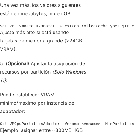
Una vez más, los valores siguientes
están en megabytes, ¡no en GB!
Set‑VM ‑Vmname <Vmname> ‑GuestControlledCacheTypes $true
Ajuste más alto si está usando
tarjetas de memoria grande (>24GB
VRAM).
5. (
Opcional
) Ajustar la asignación de
recursos por partición
(Solo Windows
11)
:
Puede establecer VRAM
mínimo/máximo por instancia de
adaptador:
Set‑VMGpuPartitionAdapter –Vmname <Vmname> –MinPartition
Ejemplo: asignar entre ~800MB–1GB