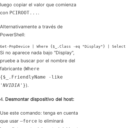
luego copiar el valor que comienza
con
.
PCIROOT...
Alternativamente a través de
PowerShell:
Get-PnpDevice | Where {$_.Class -eq "Display"} | Select
Si no aparece nada bajo "Display",
pruebe a buscar por el nombre del
fabricante (
Where
{$_.FriendlyName -like
).
'
NVIDIA
'}
4.
Desmontar dispositivo del host:
Use este comando: tenga en cuenta
que usar
lo eliminará
–force