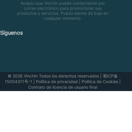
Acepto que Vinchin puede contactarme por
correo electrónico para promocionar sus
productos y servicios. Puedo darme de baja en
cualquier momento.
Síguenos
© 2026 Vinchin Todos los derechos reservados
|
蜀ICP备
15004311号-1
|
Política de privacidad
|
Política de Cookies
|
Contrato de licencia de usuario final