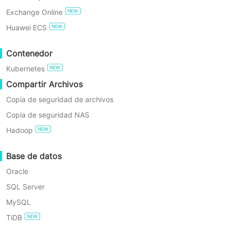
Exchange Online
para Recuperación Multiplataforma
PRUEBA GRATIS
Huawei ECS
Edición Enterprise Gratuita
Contenedor
Kubernetes
Prueba gratuita de 60 días
Compartir Archivos
Edición Estándar
Copia de seguridad de archivos
Copia de seguridad NAS
Hadoop
Escala Compatible
2–10 sockets o 10–100 máquinas virtuales
Base de datos
Oracle
Cargas de trabajo admitidas
SQL Server
VMware
MySQL
Hyper-V
TiDB
Xenserver