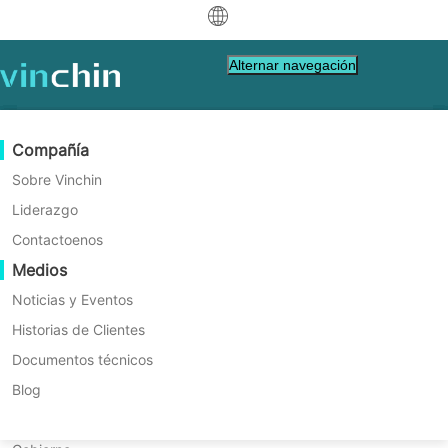
中文
Alternar navegación
English
العربية
Protección de Datos
Virtual
Recursos de Soporte
Guía de compra
Conviértete en un Socio
Compañía
Deutsch
Copia de seguridad y recuperación
VMware
Base de conocimientos
Aprenda cómo comprar
Programa de socios
Sobre Vinchin
Replicación en tiempo real
Hyper-V
Videos de instrucciones
Política de Licencia
Conviértete en un Socio
Liderazgo
Français
Cómo Comprar
Encuentra un socio
Protección Continua de Datos
Proxmox
Centro de Ayuda
Preguntas frecuentes
Contactoenos
Español
Obtén la protección exacta que necesitas.
Eventos en Vivo
Contacto
Medios
Copia fuera del sitio
XCP-ng
Encuentra un Socio Local
Vinchin ofrece múltiples ediciones y licencias
Indonesia
¿Ya eres socio?
Archiving
oVirt
Webinars
Solicitar una cotización
Noticias y Eventos
flexibles para que puedas adaptar tu estrategia
Contactoo
Orquestación de Trabajos
H3C CAS/UIS
Demo en Vivo
Historias de Clientes
Inicio de sesión del Portal de Socios
Italiano
Descargar
Soporte
Iniciar sesión
de protección de datos según las necesidades
Movilidad de Cargas de Trabajo
Historias de Clientes
ZStack
Documentos técnicos
de Ventas
日本語
y el presupuesto únicos de tu empresa.
Migración V2V
Sangfor HCI
Servicios de TI
Blog
한국어
Migración P2V
OpenStack
Educación