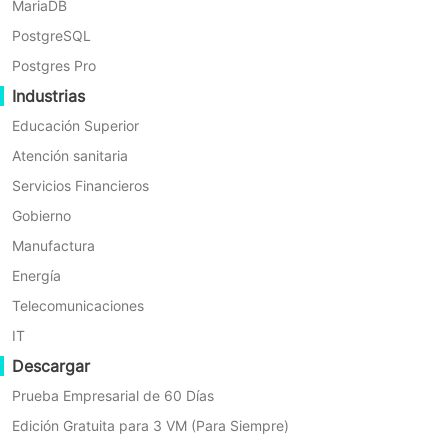
MariaDB
XCP-ng
PostgreSQL
oVirt
Postgres Pro
Sangfor HCI
Industrias
Proxmox VE
Educación Superior
Atención sanitaria
Características clave
Servicios Financieros
Copia de seguridad de máquinas virtuales sin agente
Gobierno
Recuperación granular
Manufactura
Recuperación instantánea
Energía
Almacenamiento en Cinta
Telecomunicaciones
IT
Soporte
Descargar
12/5 Soporte Técnico
Prueba Empresarial de 60 Días
VER TODAS LAS CARACTERÍSTICAS
Edición Gratuita para 3 VM (Para Siempre)