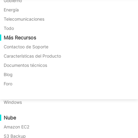
Migración P2P
Huawei FusionCompute
Gobierno
Nederlands
Migración C2C
Red Hat Virtualization
Energía
Polski
Migración C2V
Oracle OLVM
Telecomunicaciones
Português
Migración P2C
XenServer/Citrix Hypervisor
Todo
Suscripción
Perpetuo
Recuperabilidad
Más Recursos
KayGrid
ไทย
Verificación de Recuperación de VM
InCloud Sphere
Contactoo de Soporte
Türkçe
Para todas las cargas de trabajo
para Virtual
Verificación de Recuperación del SO
Arcfra
Características del Producto
Tiếng Việt
FusionOne Compute
Documentos técnicos
para Nube Pública
para Archivos/NAS/S3/Hadoop HDFS
Seguridad de Datos
NexaVM
Blog
Escaneo de Malware
Servidor físico
Foro
para servidores físicos
para Kubernetes
Protección contra ransomware
Linux
Casos de Uso
para Exchange
para Base de Datos
Windows
Archivos Masivos
Nube
para Copia de Seguridad Continua
Puntos Finales Masivos
Amazon EC2
Copia de seguridad en la nube
para Replicación en Tiempo Real
S3 Backup
Cumplimiento del RGPD