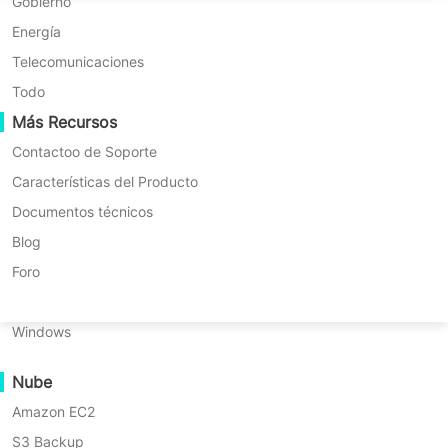
Migración P2P
Huawei FusionCompute
Gobierno
Nederlands
Migración C2C
Red Hat Virtualization
Energía
Demo
Polski
Migración C2V
Oracle OLVM
Telecomunicaciones
Português
Migración P2C
XenServer/Citrix Hypervisor
Todo
Recuperabilidad
Más Recursos
KayGrid
ไทย
Verificación de Recuperación de VM
InCloud Sphere
Contactoo de Soporte
Türkçe
Verificación de Recuperación del SO
Arcfra
Características del Producto
Tiếng Việt
FusionOne Compute
Documentos técnicos
Seguridad de Datos
NexaVM
Blog
Escaneo de Malware
Servidor físico
Foro
Protección contra ransomware
Linux
Desafíos en la Recuperación
Casos de Uso
Windows
Archivos Masivos
ante Desastres
Nube
Puntos Finales Masivos
Gubernamentales
Amazon EC2
Copia de seguridad en la nube
S3 Backup
Cumplimiento del RGPD