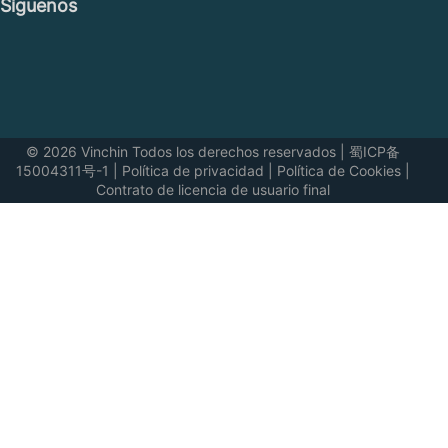
Síguenos
© 2026 Vinchin Todos los derechos reservados
|
蜀ICP备
15004311号-1
|
Política de privacidad
|
Política de Cookies
|
Contrato de licencia de usuario final