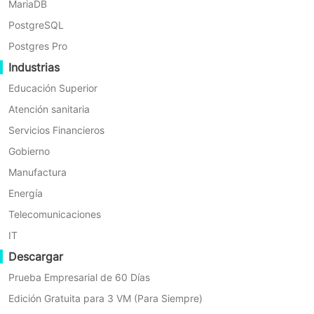
MariaDB
PostgreSQL
Postgres Pro
Industrias
Educación Superior
Atención sanitaria
Múltiples Riesgos
Servicios Financieros
Para proteger datos gubernamentales sensibles, es
Gobierno
esencial una protección común contra errores
Manufactura
humanos y desastres naturales, y también es
importante abordar riesgos como el ransomware y el
Energía
acceso no autorizado. Por lo tanto, el gobierno a
Telecomunicaciones
menudo necesita medidas de protección de datos de
alto nivel.
IT
Descargar
Prueba Empresarial de 60 Días
Edición Gratuita para 3 VM (Para Siempre)