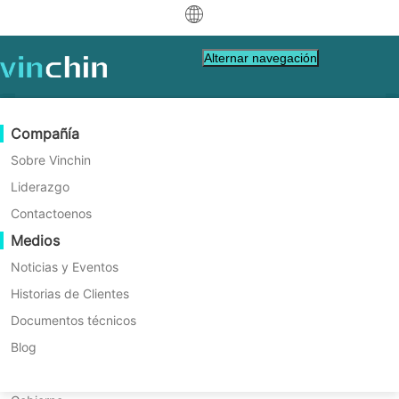
中文
Alternar navegación
English
العربية
Protección de Datos
Virtual
Recursos de Soporte
Guía de compra
Conviértete en un Socio
Compañía
Deutsch
Copia de seguridad y recuperación
VMware
Base de conocimientos
Aprenda cómo comprar
Programa de socios
Sobre Vinchin
Replicación en tiempo real
Hyper-V
Videos de instrucciones
Política de Licencia
Conviértete en un Socio
Liderazgo
Français
Encuentra un socio
Protección Continua de Datos
Proxmox
Centro de Ayuda
Preguntas frecuentes
Contactoenos
Solución de Protección de
Español
Eventos en Vivo
Contacto
Medios
Copia fuera del sitio
XCP-ng
Encuentra un Socio Local
Datos Segura y Eficiente para
Indonesia
¿Ya eres socio?
Archiving
oVirt
Webinars
Solicitar una cotización
Noticias y Eventos
el Gobierno
Contactoo
Orquestación de Trabajos
H3C CAS/UIS
Demo en Vivo
Historias de Clientes
Inicio de sesión del Portal de Socios
Italiano
Descargar
Soporte
Iniciar sesión
Movilidad de Cargas de Trabajo
Historias de Clientes
ZStack
Documentos técnicos
Adecuado para diversos entornos de TI
de Ventas
日本語
Migración V2V
Sangfor HCI
Servicios de TI
Blog
con respaldo eficiente y gestión fácil
한국어
Migración P2V
OpenStack
Educación
Inicia tu prueba gratuita