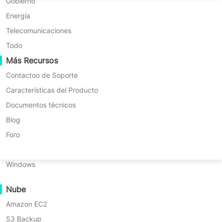
Migración P2P
Huawei FusionCompute
Gobierno
Nederlands
Vinchin
Migración C2C
Red Hat Virtualization
Energía
Polski
Migración C2V
Oracle OLVM
Telecomunicaciones
Português
Migración P2C
XenServer/Citrix Hypervisor
Todo
1.1. Licencias pagadas
Recuperabilidad
Más Recursos
KayGrid
ไทย
1.1.1. Licencia Perpetua
Verificación de Recuperación de VM
InCloud Sphere
Contactoo de Soporte
Türkçe
Verificación de Recuperación del SO
Arcfra
Características del Producto
Vinchin's Licencia Perpetua otorga a los clientes los
Tiếng Việt
FusionOne Compute
Documentos técnicos
derechos de uso perpetuo del software de Vinchin. Una
Seguridad de Datos
NexaVM
Blog
tarifa de licencia inicial única proporciona los derechos de
Escaneo de Malware
Servidor físico
Foro
uso perpetuo para una cantidad acordada de
Protección contra ransomware
funcionalidades y capacidades del software.
Linux
Casos de Uso
Windows
Archivos Masivos
Nube
Puntos Finales Masivos
MODO DE LICENCIA PERPETUA
Amazon EC2
Copia de seguridad en la nube
S3 Backup
Cumplimiento del RGPD