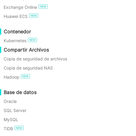
Exchange Online
PRUEBA GRATIS
Huawei ECS
MÓDULO
ESTÁNDAR
EMPRESA
Edición Enterprise Gratuita
DE
(PARA
Contenedor
LICENCIAS
REGIÓN
ESPECIAL)
Kubernetes
Prueba gratuita de 60 días
Compartir Archivos
Licencia
Copia de seguridad de archivos
Licencia
perpetua:
perpetua:
Copia de seguridad NAS
Por socket /
Copia de
Por socket /
Por VM
Hadoop
seguridad
Por VM
Cant. mín.:
de VM
MOQ: 2
2-10
sockets o 10
Base de datos
sockets o
VMs
10-100 VMs
Oracle
SQL Server
Licencia
MySQL
Perpetua -
TiDB
Por nodo de
Copia de
trabajo