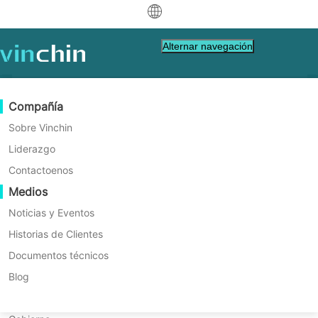
中文
Alternar navegación
English
العربية
Protección de Datos
Virtual
Recursos de Soporte
Guía de compra
Conviértete en un Socio
Compañía
Deutsch
Copia de seguridad y recuperación
VMware
Base de conocimientos
Aprenda cómo comprar
Programa de socios
Sobre Vinchin
Replicación en tiempo real
Hyper-V
Videos de instrucciones
Política de Licencia
Conviértete en un Socio
Liderazgo
Français
Política de licencias Vinchin
Encuentra un socio
Protección Continua de Datos
Proxmox
Centro de Ayuda
Preguntas frecuentes
Contactoenos
Español
Eventos en Vivo
Contacto
Medios
Copia fuera del sitio
XCP-ng
Encuentra un Socio Local
Indonesia
¿Ya eres socio?
Archiving
oVirt
Webinars
Solicitar una cotización
Noticias y Eventos
Contactoo
Orquestación de Trabajos
H3C CAS/UIS
Demo en Vivo
Historias de Clientes
Inicio de sesión del Portal de Socios
Italiano
Descargar
Soporte
Iniciar sesión
Movilidad de Cargas de Trabajo
Historias de Clientes
ZStack
Documentos técnicos
de Ventas
日本語
Migración V2V
Sangfor HCI
Servicios de TI
Blog
한국어
Migración P2V
OpenStack
Educación
1. Tipos de licencia de