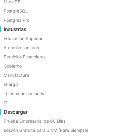
MariaDB
seguridad
No aplicable
Cantidad
de
PostgreSQL
mínima de
Kubernetes
pedido: 5
Postgres Pro
Nodos de
Industrias
trabajo
Educación Superior
Licencia
Atención sanitaria
Copia de
Perpetua -
Servicios Financieros
seguridad
Por Servidor
No aplicable
física
MOQ: 5
Gobierno
(SO/Archivos/BD)
Servidores
Manufactura
físicos
Energía
Licencia
Telecomunicaciones
Perpetua -
IT
Por TB
Archivo/NAS/S3/Hadoop
No aplicable
MOQ: 5TB,
Descargar
HDFS
Incremento
Prueba Empresarial de 60 Días
de 5TB Por
Paquete
Edición Gratuita para 3 VM (Para Siempre)