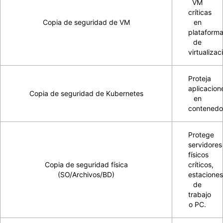
VM
críticas
Copia de seguridad de VM
en
plataform
de
virtualizac
Proteja
aplicacion
Copia de seguridad de Kubernetes
en
contenedo
Protege
servidores
físicos
Copia de seguridad física
críticos,
(SO/Archivos/BD)
estaciones
de
trabajo
o PC.