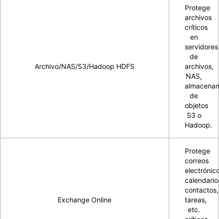
Protege
archivos
críticos
en
servidores
de
Archivo/NAS/S3/Hadoop HDFS
archivos,
NAS,
almacenam
de
objetos
S3 o
Hadoop.
Protege
correos
electrónic
calendario
contactos,
Exchange Online
tareas,
etc.