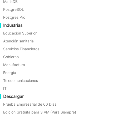
MariaDB
satisfacer las necesidades integrales de la
PostgreSQL
transformación digital empresarial
Postgres Pro
Industrias
Educación Superior
Atención sanitaria
Servicios Financieros
Gobierno
Manufactura
Energía
Copia de Seguridad Todo en Uno
Telecomunicaciones
IT
Sin puntos ciegos ni vacíos. Vinchin protege todas
las cargas de trabajo críticas en su entorno de TI,
Descargar
incluyendo máquinas virtuales, clústeres de
Prueba Empresarial de 60 Días
Kubernetes, servidores físicos, bases de datos
Edición Gratuita para 3 VM (Para Siempre)
empresariales, datos no estructurados y Microsoft