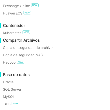
Exchange Online
PRUEBA GRATIS
Huawei ECS
Edición Enterprise Gratuita
Contenedor
Kubernetes
Prueba gratuita de 60 días
Compartir Archivos
Copia de seguridad de archivos
Copia de seguridad NAS
Hadoop
Base de datos
¿Cómo Protege Vinchin a Su
Oracle
Negocio?
SQL Server
MySQL
Vinchin construye un ecosistema completo de
TiDB
protección de datos basado en cuatro pilares para