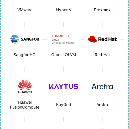
VMware
Hyper-V
Proxmox
Sangfor HCl
Oracle OLVM
Red Hat
Huawei
KayGrid
Arcfra
FusionCompute