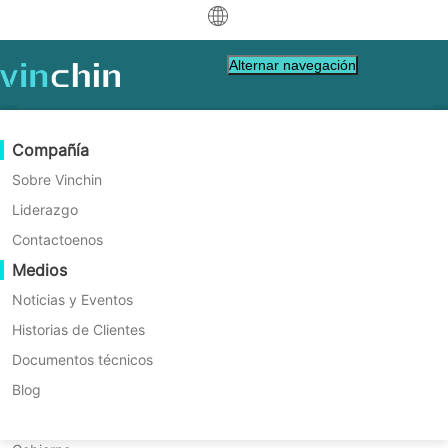
中文
Alternar navegación
English
العربية
Protección de Datos
Virtual
Recursos de Soporte
Guía de compra
Conviértete en un Socio
Compañía
Deutsch
Copia de seguridad y recuperación
VMware
Base de conocimientos
Aprenda cómo comprar
Programa de socios
Sobre Vinchin
Replicación en tiempo real
Hyper-V
Videos de instrucciones
Política de Licencia
Conviértete en un Socio
Liderazgo
Français
Encuentra un socio
Protección Continua de Datos
Proxmox
Centro de Ayuda
Preguntas frecuentes
Contactoenos
Plataforma de Protección de
Español
Eventos en Vivo
Contacto
Medios
Copia fuera del sitio
XCP-ng
Encuentra un Socio Local
Datos de Próxima Generación
Indonesia
¿Ya eres socio?
Archiving
oVirt
Webinars
Solicitar una cotización
Noticias y Eventos
Contactoo
Orquestación de Trabajos
H3C CAS/UIS
Demo en Vivo
Historias de Clientes
Integrada, Segura,
Inicio de sesión del Portal de Socios
Italiano
Descargar
Soporte
Iniciar sesión
Movilidad de Cargas de Trabajo
Historias de Clientes
ZStack
Documentos técnicos
de Ventas
日本語
Resiliente, Inteligente
Para
Migración V2V
Sangfor HCI
Servicios de TI
Blog
한국어
Migración P2V
OpenStack
Educación
Entornos Híbridos de TI