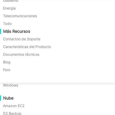
Migración P2P
Huawei FusionCompute
Gobierno
Nederlands
Migración C2C
Red Hat Virtualization
Energía
Modernos
Polski
Migración C2V
Oracle OLVM
Telecomunicaciones
Português
Migración P2C
XenServer/Citrix Hypervisor
Todo
Recuperabilidad
Más Recursos
KayGrid
Prueba gratuita de 60 días
ไทย
Verificación de Recuperación de VM
InCloud Sphere
Contactoo de Soporte
Edición Empresarial completa
Türkçe
Verificación de Recuperación del SO
Arcfra
Características del Producto
Tiếng Việt
DESCARGAR PRUEBA GRATUITA
FusionOne Compute
Documentos técnicos
Seguridad de Datos
NexaVM
Blog
Escaneo de Malware
Servidor físico
Foro
Protección contra ransomware
Linux
Casos de Uso
Windows
Archivos Masivos
Nube
Puntos Finales Masivos
Amazon EC2
Copia de seguridad en la nube
S3 Backup
Cumplimiento del RGPD