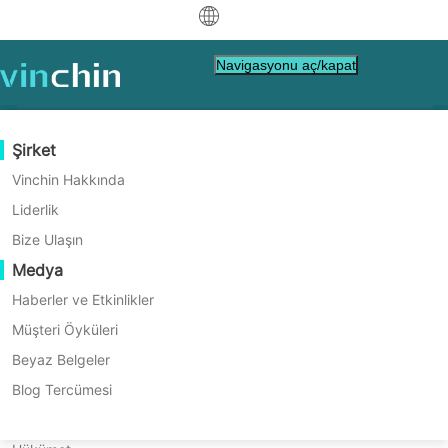
中文
Navigasyonu aç/kapat
English
العربية
Veri Koruma
Sanal
Destek Kaynakları
Satın Alma Rehberi
Bir Ortak Olun
Şirket
Ana Sayfa
VM Migration
Deutsch
Yedekleme ve Kurtarma
VMware
Bilgi Tabanı
Nasıl Satın Alacağınızı Öğrenin
Ortaklık Programı
Vinchin Hakkında
Hyper-V P2V Migrasyonu
Gerçek Zamanlı Yeniden Yapılandırma
Hyper-V
Nasıl Yapılır Videoları
Lisanslama Politikası
Bir Ortak Olun
Liderlik
Français
Nasıl Yapılır?
Bir Ortak Bul
Sürekli Veri Koruma
Proxmox
Yardım Merkezi
SSS
Bize Ulaşın
Español
Canlı Etkinlikler
İletişim
Medya
Yedek Kopya için Dış Site
XCP-ng
Yerel bir ortak bulun
Hyper-V'nin avantajlarını keşfedin ve
Indonesia
Zaten bir ortak mısınız?
donanım kullanımını optimize etme ve
Arşivleme
oVirt
Webinars
Teklif Talebi İste
Haberler ve Etkinlikler
Satış
maliyetleri düşürme amacıyla P2V
İş Orkestrasyonu
H3C CAS/UIS
Canlı Örnek
Müşteri Öyküleri
Partner Portal Girişi
Italiano
İndir
Destek
Temsilcisiyle
Giriş Yap
dönüştürme hakkında bilgi edinin.
İş Yükü Taşınabilirliği
Müşteri Öyküleri
ZStack
Beyaz Belgeler
Disk2vhd'yi kullanarak Hyper-V'ye sorunsuz
Ücretsiz İndir
日本語
İletişime Geçin
P2V geçişi için nasıl kullanıldığını araştırın.
V2V Geçişi
Sangfor HCI
IT Hizmetleri
Blog Tercümesi
VM, İşletim Sistemi, Veritabanı, Dosya, NAS vb.
한국어
P2V Geçişi
OpenStack
Eğitim
için