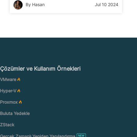
By Hasan
Jul 10 2024
ve uygulama uyumluluğunu sağlar.
Çözümler ve Kullanım Örnekleri
VMware
Hyper-V
Proxmox
Buluta Yedekle
ZStack
Gerçek Zamanlı Yeniden Yapılandırma