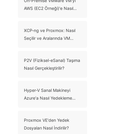
On-Premise VMware VM'yi
AWS (EC2 Örneği)'e Nasıl
Taşıyabilirim?
XCP-ng ve Proxmox: Nasıl
Seçilir ve Aralarında VM
Taşıma?
P2V (Fiziksel-eSanal) Taşıma
Nasıl Gerçekleştirilir?
Hyper-V Sanal Makineyi
Azure'a Nasıl Yedekleme
Yapılır? (2 Yöntem)
Proxmox VE'den Yedek
Dosyaları Nasıl İndirilir?