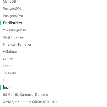
MariaDB
güvenilirliği sağlanır. Değiştirilemez
PostgreSQL
yedeklemeler, verinin kötü niyetli
Postgres Pro
değiştirilmesi, kaçırmalar veya
Endüstriler
rastgele silinmelerine karşı ek bir
Yükseköğretim
koruma katmanı sağlar.
Sağlık Bakımı
Finansal Hizmetler
Nasıl Değişmez
Hükümet
Yedeklemeler Önemli?
Üretim
Enerji
Değişmez yedeklemelerin çok önemli
Telekom
olduğu birkaç neden var:
IT
İndir
Veri Tamamlık Koruması:
yedekleme
60 Günlük Kurumsal Deneme
değişmezliği, yedekleme verisinin
3 VM için Ücretsiz Sürüm (Süresiz)
oluşturulduktan sonra değiştirilmesini