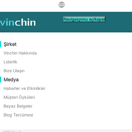
中文
Navigasyonu aç/kapat
English
العربية
Veri Koruma
Sanal
Destek Kaynakları
Satın Alma Rehberi
Bir Ortak Olun
Şirket
Ana Sayfa
Database Backup
Deutsch
Yedekleme ve Kurtarma
VMware
Bilgi Tabanı
Nasıl Satın Alacağınızı Öğrenin
Ortaklık Programı
Vinchin Hakkında
Nasıl Değişmez Yedeklemeler
Gerçek Zamanlı Yeniden Yapılandırma
Hyper-V
Nasıl Yapılır Videoları
Lisanslama Politikası
Bir Ortak Olun
Liderlik
Français
Önemli?
Bir Ortak Bul
Sürekli Veri Koruma
Proxmox
Yardım Merkezi
SSS
Bize Ulaşın
Español
Canlı Etkinlikler
İletişim
Medya
Yedek Kopya için Dış Site
XCP-ng
Yerel bir ortak bulun
Immütabil yedeklemeler, veri bütünlüğü için
Indonesia
Zaten bir ortak mısınız?
ve korsan yazılımların önlenmesi için
Arşivleme
oVirt
Webinars
Teklif Talebi İste
Haberler ve Etkinlikler
Satış
gereklidir. Bu strateji, oynama ve silme
İş Orkestrasyonu
H3C CAS/UIS
Canlı Örnek
Müşteri Öyküleri
Partner Portal Girişi
Italiano
İndir
Destek
Temsilcisiyle
Giriş Yap
durumlarını önler, güvenilir veri kurtarma ve
İş Yükü Taşınabilirliği
Müşteri Öyküleri
ZStack
Beyaz Belgeler
düzenleyici standartlara uyumu sağlar.
Ücretsiz İndir
日本語
İletişime Geçin
V2V Geçişi
Sangfor HCI
IT Hizmetleri
Blog Tercümesi
VM, İşletim Sistemi, Veritabanı, Dosya, NAS vb.
한국어
P2V Geçişi
OpenStack
Eğitim
için