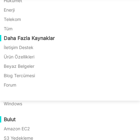
P2P Geçişi
Huawei FusionCompute
Hükümet
Nederlands
C2C Geçişi
Red Hat Virtualization
Enerji
Updated by
Şule Bahar
on 2024/08/07
Polski
C2V Geçişi
Oracle OLVM
Telekom
Português
P2C Geçişi
XenServer/Citrix Hypervisor
Tüm
Kurtarılabilirlik
Daha Fazla Kaynaklar
KayGrid
ไทย
VM Kurtarma Doğrulama
InCloud Sphere
İletişim Destek
İçindekiler
Türkçe
OS Kurtarma Doğrulama
Arcfra
Ürün Özellikleri
Tiếng Việt
FusionOne Compute
Beyaz Belgeler
Veri Güvenliği
Değiştirilemez
NexaVM
Blog Tercümesi
yedeklemeler
Kötücül Yazılım Taraması
Sağlam bir
Fiziksel Sunucu
Forum
nedir?
Ransomware Koruma
VM
Linux
Nasıl
yedekleme
Kullanım Senaryoları
Değişmez
Windows
çözümü mü
Yedeklemeler
Devasa Dosyalar
Önemli?
arıyorsunuz?
↘
Bulut
Devasa Uç Noktalar
Geleneksel
Deneyin
Amazon EC2
Buluta Yedekle
ve
Download
Vinchin
değişmez
S3 Yedekleme
GDPR Uyumlu