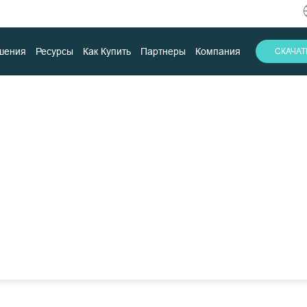
шения
Ресурсы
Как Купить
Партнеры
Компания
СКАЧА
е копирование
подразумевает создание полной
ервного копирования, таких как
ческий диск, файловая система и
стигается с помощью API, который
Скачать
Поддержка
Контакты
 целостность данных, считывает
 затем передает их в хранилище
nchin поддерживает полное
физических серверов, баз