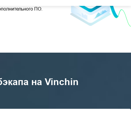
опирования ВМ: безагентное
ополнительного ПО.
капа на Vinchin