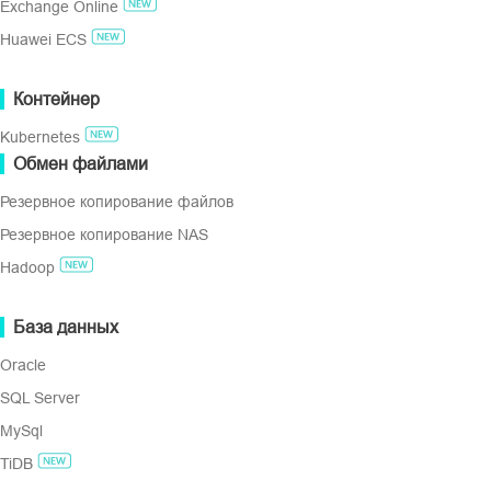
Exchange Online
Резервное копирование в облако
Huawei ECS
Соответствие GDPR
Виртуальный полный бэкап
Контейнер
Технология виртуального полного бэкапа от Vinchin а
ПОПРОБУЙТЕ БЕСПЛАТНО
Kubernetes
после каждого инкрементного копирования, при этом и
Обмен файлами
восстановления данных каждая точка резервного копир
Бесплатная версия для предприятий
Резервное копирование файлов
пробный период 60 дней
Резервное копирование NAS
Hadoop
База данных
Oracle
SQL Server
MySql
TiDB
Оптимизированное храни