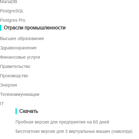
MariaDB
PostgreSQL
Обычные полные резервные 
Postgres Pro
гигабайт. Vinchin позволяе
Отрасли промышленности
инкрементными и дифферен
Высшее образование
Здравоохранение
Финансовые услуги
Правительство
Производство
Энергия
Телекоммуникации
IT
Скачать
Минимизация перебоев в работе
Пробная версия для предприятия на 60 дней
Бесплатная версия для 3 виртуальных машин (навсегда)
Полный бэкап часто занимает много времени, что може