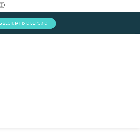
中文
ТЬ БЕСПЛАТНУЮ ВЕРСИЮ
English
العربية
Deutsch
Français
Español
Indonesia
Italiano
Войти
日本語
한국어