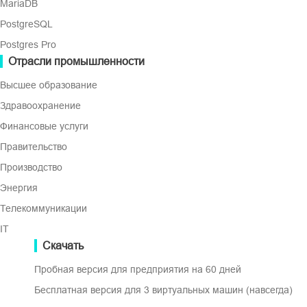
MariaDB
Изначально процесс быстрый, н
PostgreSQL
увеличения количества изменён
Postgres Pro
дифференциальные копии зани
Отрасли промышленности
времени для завершения.
Высшее образование
Здравоохранение
Финансовые услуги
Правительство
Производство
Энергия
Ключевые преимущ
Телекоммуникации
IT
Скачать
Пробная версия для предприятия на 60 дней
Эффективное управление данными
Бесплатная версия для 3 виртуальных машин (навсегда)