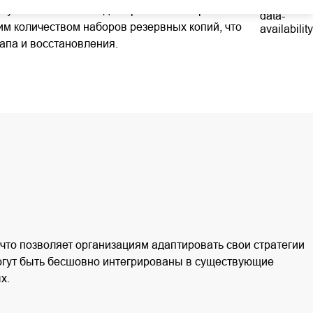
бует меньше места для хранения по сравнению с
м количеством наборов резервных копий, что
апа и восстановления.
что позволяет организациям адаптировать свои стратегии
огут быть бесшовно интегрированы в существующие
х.