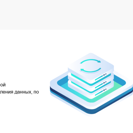
ной
ления данных, по