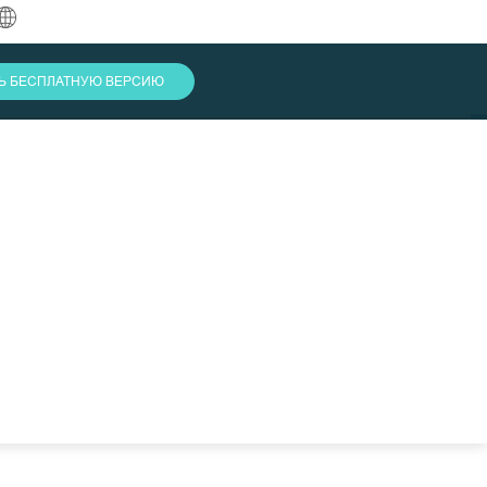
中文
ТЬ БЕСПЛАТНУЮ ВЕРСИЮ
English
العربية
Deutsch
Français
Español
Indonesia
Italiano
Войти
日本語
한국어