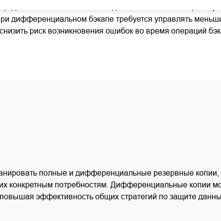
 сделанные с момента последнего полного бэкапа, что тре
ри дифференциальном бэкапе требуется управлять меньши
снизить риск возникновения ошибок во время операций бэк
планировать полные и дифференциальные резервные копии, 
 их конкретным потребностям. Дифференциальные копии м
 повышая эффективность общих стратегий по защите данны