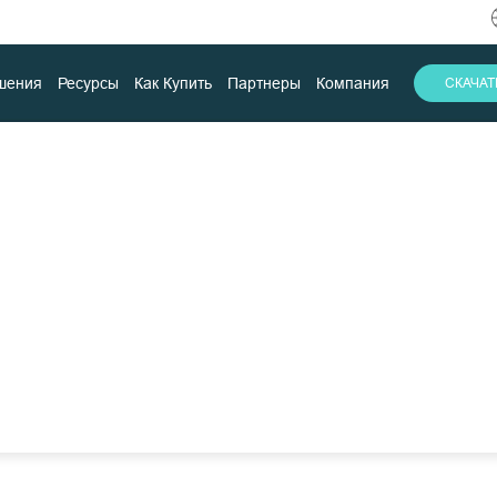
шения
Ресурсы
Как Купить
Партнеры
Компания
СКАЧА
Успешные Кейсы
Скачать
Поддержка
Контакты