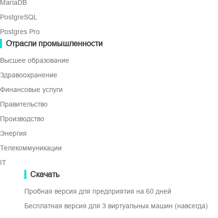
MariaDB
резервных копий за счет
дедупликации и BitDetector для
PostgreSQL
экономии затрат.
Postgres Pro
Отрасли промышленности
Высшее образование
Здравоохранение
Работа компании Vinchin произвела на всех благоприятное
Финансовые услуги
экономичным и легким способом, пока они действительно н
Правительство
интеллектуальной больницы благодаря своим надежным р
Производство
Энергия
Телекоммуникации
IT
Гэ Цзюньбо, Директор
Скачать
Больница при Научно-техническом университете Китая
Пробная версия для предприятия на 60 дней
Бесплатная версия для 3 виртуальных машин (навсегда)