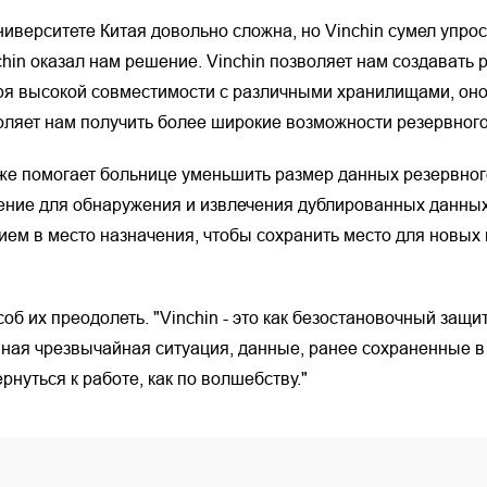
верситете Китая довольно сложна, но Vinchin сумел упрост
hin оказал нам решение. Vinchin позволяет нам создавать
ря высокой совместимости с различными хранилищами, оно
ляет нам получить более широкие возможности резервного
акже помогает больнице уменьшить размер данных резервног
ение для обнаружения и извлечения дублированных данных
ем в место назначения, чтобы сохранить место для новых
об их преодолеть. "Vinchin - это как безостановочный защ
нная чрезвычайная ситуация, данные, ранее сохраненные в
нуться к работе, как по волшебству."