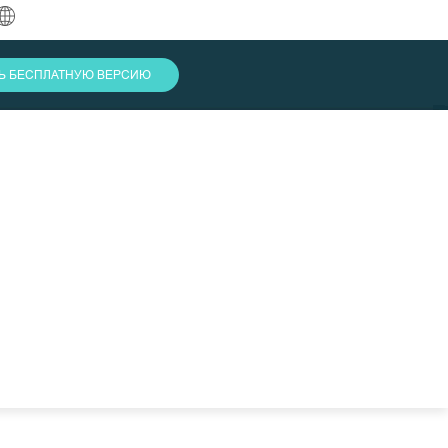
中文
ТЬ БЕСПЛАТНУЮ ВЕРСИЮ
English
العربية
Deutsch
Français
Español
Indonesia
Italiano
Войти
日本語
한국어