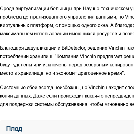
Среда виртуализации больницы при Научно-техническом уни
проблема централизованного управления данными, но Vinc
виртуальных платформ, с помощью одного окна. А благода
максимальном использовании имеющихся ресурсов и позво
Благодаря дедупликации и BitDetector, решение Vinchin т
потреблении хранилищ. "Компания Vinchin предлагает реш
будут удалены или исключены перед резервным копировани
место в хранилище, но и экономит драгоценное время".
Системные сбои всегда неизбежны, но Vinchin находит спос
копии данных. Даже если происходит какая-то непредвиде
для поддержки системы обслуживания, чтобы мгновенно вер
Плод