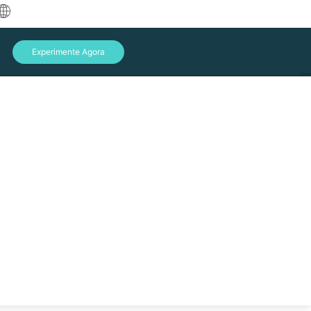
中文
Experimente Agora
English
العربية
Deutsch
Français
Español
Indonesia
Italiano
Entrar
日本語
한국어