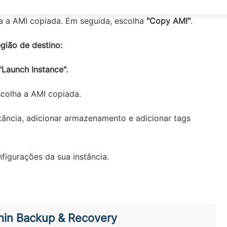
Copy AMI"
. Na caixa de diálogo
"Copy AMI"
, selecione a
a a AMI copiada. Em seguida, escolha
"Copy AMI"
.
gião de destino:
"Launch Instance".
scolha a AMI copiada.
stância, adicionar armazenamento e adicionar tags
figurações da sua instância.
hin Backup & Recovery