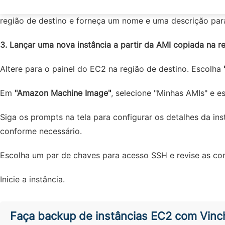
Volte à página de detalhes da AMI e escolha
"Actions" > "
região de destino e forneça um nome e uma descrição par
3. Lançar uma nova instância a partir da AMI copiada na re
Altere para o painel do EC2 na região de destino. Escolha
Em
"Amazon Machine Image"
, selecione "Minhas AMIs" e e
Siga os prompts na tela para configurar os detalhes da in
conforme necessário.
Escolha um par de chaves para acesso SSH e revise as con
Inicie a instância.
Faça backup de instâncias EC2 com Vinc