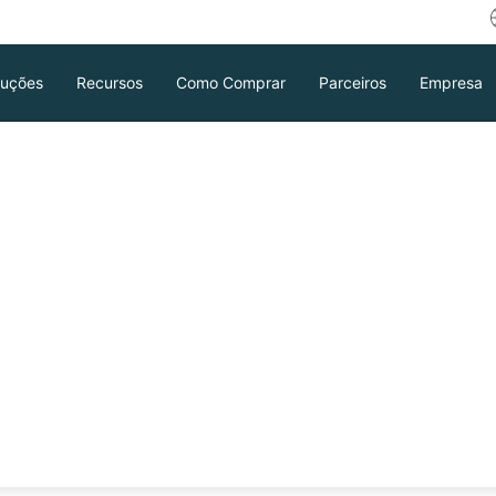
luções
Recursos
Como Comprar
Parceiros
Empresa
Instância EC2
o?
ando a arte de clonar instâncias EC2
l passo a passo para criar AMIs,
iar instâncias em diferentes regiões,
Download
Suporte
Contato de Vendas
ões em nuvem robustas e escaláveis.
ente
 etc.