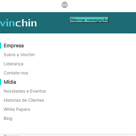
中文
Alternar navegação
English
العربية
Proteção de Dados
Virtual
Recursos de Suporte
Guia de Compra
Torne-se um Parceiro
Empresa
Início
VM Tips
Deutsch
Backup & Recovery
VMware
Base de Conhecimento
Aprenda Como Comprar
Programa de Parceria
Sobre a Vinchin
Como o Compartilhamento de
Replicação em Tempo Real
Hyper-V
Como vídeos fazer
Política de Licenciamento
Torne-se um Parceiro
Liderança
Français
Barramento SCSI Funciona no
Encontre um Parceiro
Proteção Contínua de Dados
Proxmox
Centro de Ajuda
Perguntas frequentes
Contate-nos
Español
VMware?
Eventos ao vivo
Contact
Mídia
Cópia Offsite
XCP-ng
Encontre um Parceiro Local
O compartilhamento de barramento SCSI
Indonesia
Já é parceiro
permite que várias VMs acessem o mesmo
Arquivamento
oVirt
Webinars
Pedir uma Cotação
Novidades e Eventos
Contato
disco no VMware. Este guia aborda suas
Orquestração de Tarefas
H3C CAS/UIS
Demonstração ao Vivo
Histórias de Clientes
Portal de Parceiros - Login
Italiano
Download
Suporte
de
Entrar
aplicações, etapas de configuração e dicas
Mobilidade de Cargas de Trabalho
Histórias de Clientes
ZStack
White Papers
para criar clusters robustos com confiança.
日本語
Vendas
Descarregar Gratuitamente
Migração V2V
Sangfor HCI
Serviços de TI
Blog
para VM, SO, DB, Arquivo, NAS, etc.
한국어
Migração P2V
OpenStack
Educação