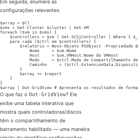
Em seguida, enumere as
configurações relevantes:
$array = @()

$vms = Get-Cluster $cluster | Get-VM

foreach ($vm in $vms) {

    $controllers = $vm | Get-SCSiController | Where { $_
    para cada ($ctrl em $controllers) {

        $relatório = Novo-Objeto PSObject -Propriedade @
            Nome     = $vm.Nome

            Host     = $vm.VMHost.Nome do VMHost  

            Modo     = $ctrl.Modo de Compartilhamento de
            Caminho     = ($ctrl.ExtensionData.Dispositi
        }

        $array += $report

    }

}

$array | Out-GridView # Apresenta os resultados de forma
O que faz o
? Ele
Out-GridView
exibe uma tabela interativa que
mostra quais controladoras/discos
têm o compartilhamento de
barramento habilitado — uma maneira
rápida de identificar configurações