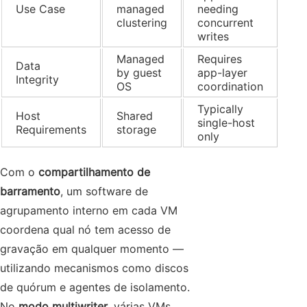
Use Case
managed
needing
clustering
concurrent
writes
Managed
Requires
Data
by guest
app-layer
Integrity
OS
coordination
Typically
Host
Shared
single-host
Requirements
storage
only
Com o
compartilhamento de
barramento
, um software de
agrupamento interno em cada VM
coordena qual nó tem acesso de
gravação em qualquer momento —
utilizando mecanismos como discos
de quórum e agentes de isolamento.
No
modo multiwriter
, várias VMs