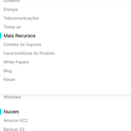
Migração P2P
Huawei FusionCompute
Governo
Nederlands
Migração C2C
Red Hat Virtualization
Energia
Updated by
Ana
on 2026/03/06
Polski
Migração C2V
Oracle OLVM
Telecomunicações
Português
Migração P2C
XenServer/Citrix Hypervisor
Todas as
Recuperabilidade
Mais Recursos
KayGrid
ไทย
Verificação de Recuperação de VM
InCloud Sphere
Contato de Suporte
Índice
Türkçe
Verificação de Recuperação do SO
Arcfra
Características do Produto
Tiếng Việt
FusionOne Compute
White Papers
O compartilhamento de barramento
Segurança de Dados
O
NexaVM
Blog
SCSI é um recurso poderoso nos
que
Verificação de Malware
Servidor Físico
Fórum
é
ambientes VMware que permite que
Proteção contra ransomware
o
Linux
várias máquinas virtuais (VMs)
compartilhamento
Casos de uso
Windows
de
acessem o mesmo disco
Ficheiros Maciços
barramento
simultaneamente. Essa capacidade é
SCSI
Nuvem
Endpoints Maciços
essencial ao construir clusters de alta
no
Amazon EC2
Backup para a Nuvem
VMware?
disponibilidade ou configurar
Backup S3
Conformidade com o GDPR
Como