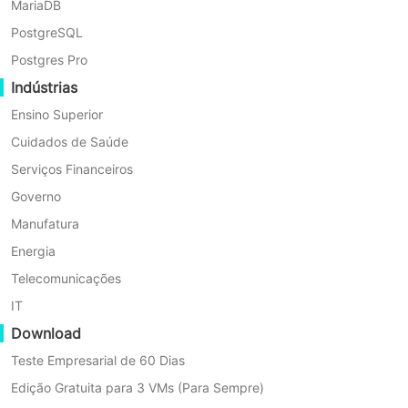
MariaDB
2026-03
By João
PostgreSQL
Postgres Pro
Indústrias
Ensino Superior
Cuidados de Saúde
Serviços Financeiros
Governo
Manufatura
Energia
Telecomunicações
IT
8 Min
Download
Como Expandir com Segurança os Discos de
Máquinas Virtuais Proxmox: Métodos GUI e CLI
Teste Empresarial de 60 Dias
As máquinas virtuais podem ficar sem espaço à medida que os
Edição Gratuita para 3 VMs (Para Sempre)
dados aumentam. Este artigo apresenta passos claros, desde o