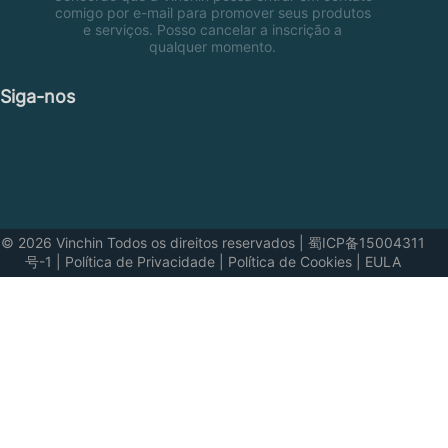
comigo por e-mail para promover seus produtos
e serviços. Posso cancelar a inscrição a
qualquer momento.
Siga-nos
© 2026 Vinchin Todos os direitos reservados
|
蜀ICP备15004311
号-1
|
Política de Privacidade
|
Política de Cookies
|
EULA