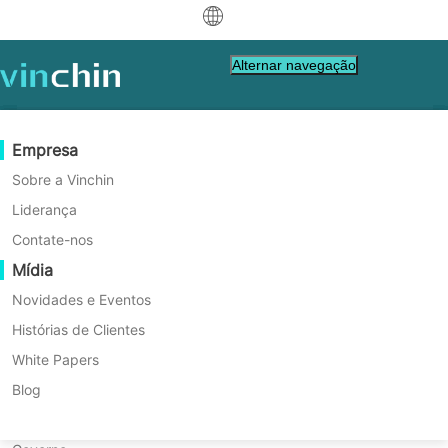
中文
Alternar navegação
English
العربية
Proteção de Dados
Virtual
Recursos de Suporte
Guia de Compra
Torne-se um Parceiro
Empresa
Deutsch
Backup & Recovery
VMware
Base de Conhecimento
Aprenda Como Comprar
Programa de Parceria
Sobre a Vinchin
Replicação em Tempo Real
Hyper-V
Como vídeos fazer
Política de Licenciamento
Torne-se um Parceiro
Liderança
Artigos de Como Fazer da
Français
Encontre um Parceiro
Proteção Contínua de Dados
Proxmox
Centro de Ajuda
Perguntas frequentes
Contate-nos
Vinchin
Español
Eventos ao vivo
Contact
Mídia
Cópia Offsite
XCP-ng
Encontre um Parceiro Local
Os blogs da Vinchin ajudarão você a proteger
Indonesia
Já é parceiro
Arquivamento
oVirt
Webinars
Pedir uma Cotação
Novidades e Eventos
Contato
melhor seus dados em VM banco de dados
Orquestração de Tarefas
H3C CAS/UIS
Demonstração ao Vivo
Histórias de Clientes
Portal de Parceiros - Login
Italiano
Download
Suporte
de
Entrar
NAS servidor estação de trabalho e garantir a
Mobilidade de Cargas de Trabalho
Histórias de Clientes
ZStack
White Papers
日本語
Vendas
continuidade do negócio
Migração V2V
Sangfor HCI
Serviços de TI
Blog
한국어
Migração P2V
OpenStack
Educação