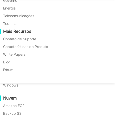
Migração P2P
Huawei FusionCompute
Governo
Nederlands
Migração C2C
Red Hat Virtualization
Energia
Polski
Migração C2V
Oracle OLVM
Telecomunicações
Português
Migração P2C
XenServer/Citrix Hypervisor
Todas as
Recuperabilidade
Mais Recursos
KayGrid
ไทย
Verificação de Recuperação de VM
InCloud Sphere
Contato de Suporte
Türkçe
Verificação de Recuperação do SO
Arcfra
Características do Produto
Tiếng Việt
FusionOne Compute
White Papers
Segurança de Dados
NexaVM
Blog
Verificação de Malware
Servidor Físico
Fórum
Proteção contra ransomware
All
VM Backup
VM Migration
Linux
Casos de uso
Windows
Ficheiros Maciços
Vinchin Help
Disaster Recovery
Database Backup
Nuvem
Endpoints Maciços
Amazon EC2
Backup para a Nuvem
Windows Backup
Linux Backup
File Backup
Backup S3
Conformidade com o GDPR