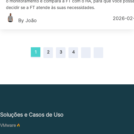
o monitoramento e compara a FT com o HA, para que você poss
decidir se a FT atende às suas necessidades.
2026-02
By João
1
2
3
4
Soluções e Casos de Uso
VMware