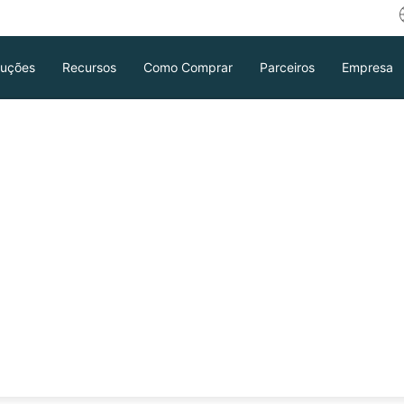
luções
Recursos
Como Comprar
Parceiros
Empresa
eção Sangfor HCI
ckup & Recovery
mico.
Download
Suporte
Contato de Vendas
 GRATUITA