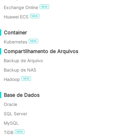
implantação mais sim
Exchange Online
estender essa simpl
EXPERIMENTE GRATUITAMENTE
Huawei ECS
terceiros para fortalec
Edição Gratuita Empresarial
Container
as mais inovador
Kubernetes
Teste gratuito de 60 dias
Compartilhamento de Arquivos
Backup de Arquivo
Desta
Backup de NAS
Hadoop
Base de Dados
Oracle
SQL Server
MySQL
Backup Automático de Má
TiDB