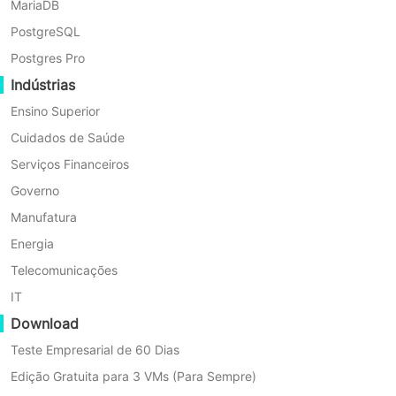
MariaDB
Backup automático de VM com opções flex
PostgreSQL
Postgres Pro
Indústrias
Ensino Superior
Cuidados de Saúde
Restauração Granular
Serviços Financeiros
Recuperar dados em um VM Sangfor HCI no nível de arquivo
Governo
Manufatura
Energia
Telecomunicações
IT
Download
G
Teste Empresarial de 60 Dias
Edição Gratuita para 3 VMs (Para Sempre)