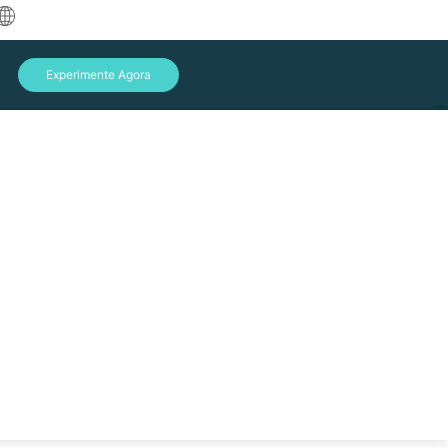
中文
Experimente Agora
English
العربية
Deutsch
Français
Español
Indonesia
Italiano
Entrar
日本語
한국어