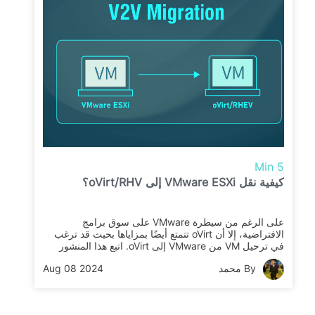
5 Min
كيفية نقل VMware ESXi إلى oVirt/RHV؟
على الرغم من سيطرة VMware على سوق برامج
الافتراضية، إلا أن oVirt تتمتع أيضًا بمزاياها بحيث قد ترغب
في ترحيل VM من VMware إلى oVirt. اتبع هذا المنشور
لأداء هجرة VM سلسة.
By محمد
Aug 08 2024