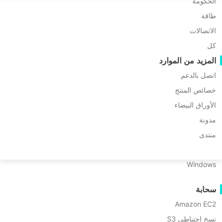
ترحيل P2P
الحكومة
Huawei FusionCompute
Nederlands
طاقة
ترحيل C2C
Red Hat Virtualization
Updated by
يسمين
on 2025/12/30
Polski
ترحيل C2V
الاتصالات
Oracle OLVM
Português
كل
ترحيل P2C
XenServer/Citrix Hypervisor
المزيد من الموارد
القدرة على الاستعادة
KayGrid
ไทย
اتصل بالدعم
InCloud Sphere
التحقق من استعادة الجهاز الظاهري
فهرس
Türkçe
Arcfra
خصائص المنتج
التحقق من استعادة نظام التشغيل
المحتويات
Tiếng Việt
الأوراق البيضاء
FusionOne Compute
رغم أن شراء VMware من قبل
أمان البيانات
ما
مدونة
NexaVM
Broadcom هز السوق، إلا أنها ما زالت تبرز
هو
فحص البرمجيات الخبيثة
الخادم الفعلي
منتدى
VMware
بين موردي التحويل الافتراضي المتنوعين
حماية ضد البرامج الخبيثة
vCenter
Linux
وتسيطر على مجال التحويل الافتراضي.
Converter؟
حالات الاستخدام
Windows
مزايا
الملفات الضخمة
ยازيل العديد من الشركات التي تمتلك
وعيوب
سحابة
نقاط نهاية هائلة
VMware
منصات افتراضية أخرى في مراكز بياناتهم
vCenter
Amazon EC2
النسخ الاحتياطي إلى السحابة
سابقاً بحاجة إلى التحويل إلى VMware،
Converter
امتثال GDPR
نسخ احتياطي S3
متبنيين التجربة من أجل العمليات التقنية