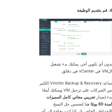
4. قم بتقديم الوظيفة
بدون أي تكوين آخر، يمكنك بدء تشغيل
الVM في vCenter في دقائق.
ساعد Vinchin Backup & Recovery الكثير
من الشركات على ترحيل VM ويمكنك أيضًا
بدء إصدار
تجريبي مجاني كامل المميزات
لمدة 60 يومًا
هنا لتحسين حل النسخ
الاحتياطي الخاص بك. إذا كنت بحاجة إلى أي