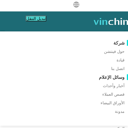
中文
تبديل التنقل
English
العربية
شركة
فيشيال
كن شريكًا
دليل الشراء
موارد الدعم
حماية البيانات
الرئيسية
VM Migration
Deutsch
VMware
حول فينتشن
قاعدة المعرفة
برنامج الشريك
تعلم كيفية الشراء
النسخ الاحتياطي والاستعادة
ما هو أفضل بديل لـ VMware
قيادة
Hyper-V
كن شريكًا
سياسة الترخيص
كيفية الفيديوهات
النسخ الاحتياطي في الوقت الحقيقي
Français
Converter لتحويل V2V؟
ابحث عن شريك
اتصل بنا
Proxmox
أسئلة متكررة
مركز المساعدة
الحماية المستمرة للبيانات
Español
اتصل
وسائل الإعلام
الأحداث المباشرة
XCP-ng
نسخة خارج الموقع
اعثر على شريك محلي
VMware هو الحل الرئيسي للتخصيص ، لذا قد ترغب
Indonesia
بالفعل شريك؟
في تجربة هذا الحل المتقدم. للهجرة بسرعة VM من
oVirt
الأرشفة
أخبار وأحداث
اطلب عرض سعر
ندوات عبر الإنترنت
التواصل مع
هايبرفايزر آخر إلى VMware ، يمكنك استخدام
قصص العملاء
تنظيم الوظائف
العرض المباشر
H3C CAS/UIS
تسجيل الدخول إلى بوابة الشركاء
Italiano
تحميل
الدعم
تسجيل الدخول
VMware converter وبديله.
قصص العملاء
حركة عبء العمل
ZStack
الأوراق البيضاء
المبيعات
تحميل مجاني
日本語
مدونة
ترحيل V2V
Sangfor HCI
الخدمات التكنولوجية
للأجهزة الافتراضية، وأنظمة التشغيل، وقواعد البيانات،
한국어
تعليم
ترحيل P2V
OpenStack
والملفات، وNAS، إلخ.