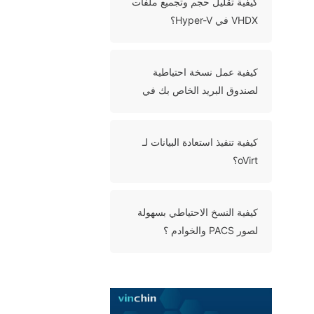
كيفية تقليل حجم وتجميع ملفات
VHDX في Hyper-V؟
كيفية عمل نسخة احتياطية
لصندوق البريد الخاص بك في
Office 365 بـ طريقتين؟
كيفية تنفيذ استعادة البيانات لـ
oVirt؟
كيفية النسخ الاحتياطي بسهولة
لصور PACS والخوادم ؟