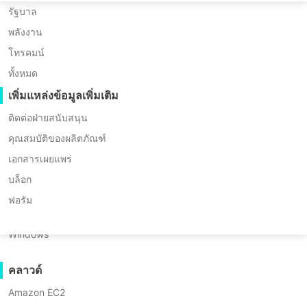
* ทดลองใช้ฟรี 60 วัน (รุ่น Unlimited ธุรกิจ
Huawei FusionCompute
Nederlands
การย้ายข้อมูล P2P
รัฐบาล
Edition)
Red Hat Virtualization
การย้ายข้อมูล C2C
พลังงาน
Polski
* ไม่ต้องใช้บัตรเครดิต
Oracle OLVM
การย้ายข้อมูล C2V
* เริ่มใช้งานได้ภายใน 10 นาที
โทรคมน์
Português
XenServer/Citrix Hypervisor
การย้ายข้อมูล P2C
ทั้งหมด
KayGrid
ไทย
กู้คืนได้
เพิ่มแหล่งข้อมูลเพิ่มเติม
InCloud Sphere
การตรวจสอบการกู้คืนเครื่องเสมือน
Türkçe
ติดต่อฝ่ายสนับสนุน
Arcfra
การตรวจสอบการกู้คืนระบบปฏิบัติการ
คุณสมบัติของผลิตภัณฑ์
Tiếng Việt
FusionOne Compute
เอกสารเผยแพร่
NexaVM
ความปลอดภัยของข้อมูล
บล็อก
เซิร์ฟเวอร์ทางกายภาพ
ภาพรวม
การสแกนมัลแวร์
ประโยชน์หลัก
ทรัพยากร
การกำหนดรา
ฟอรัม
การป้องกันเครื่องมือกันไวรัสแบบแรนซัมแวร์
Linux
Windows
การใช้งาน
ไฟล์จำนวนมาก
คลาวด์
Sangfor HCI เป็นการรวมคอมพิวเตอร์เสมือ
เอนด์พอยต์จำนวนมหาศาล
การจัดเก็บข้อมูล และเครือข่ายเข้าไว้ด้วยกัน
Amazon EC2
สำรองข้อมูลไปยังคลาวด์