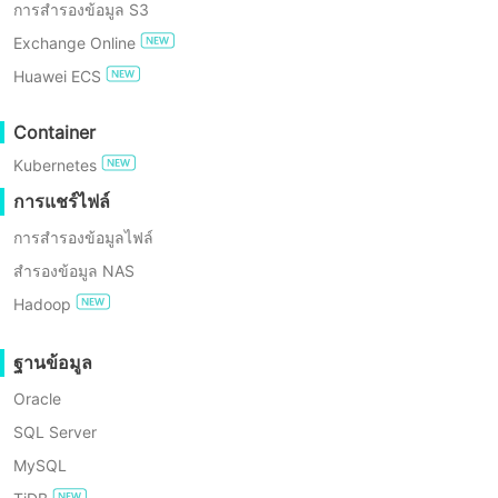
การสำรองข้อมูล S3
เป็นทรัพยากรรวมสำหรับผู้ใช้งานธุรกิจในกา
การปฏิบัติตาม GDPR
Exchange Online
ติดตั้งศูนย์ข้อมูลธุรกิจที่เรียบง่ายยิ่งขึ้น โดย
Huawei ECS
Vinchin Backup & Recovery ยังคงเพิ่มควา
ทดลองใช้ฟรี
เรียบง่ายดังนั้นเป็นผู้ช่วยที่น่าเชื่อถือในการรัก
Container
Enterprise Free Edition
ความปลอดภัยข้อมูลจากภายนอกเพื่อเสริมสร้
Kubernetes
สภาพแวดล้อม Sangfor HCI ของคุณ ด้วยคว
การทดลองใช้ฟรี 60 วัน
การแชร์ไฟล์
เข้ากันได้สูงและคุณสมบัติการสำรองข้อมูลและก
การสำรองข้อมูลไฟล์
คืน VM ที่เป็นนวัตกรรมที่ยอดเยี่ยมที่สุดในโล
สำรองข้อมูล NAS
Hadoop
ฐานข้อมูล
เน้นสำคัญของโซลูชันการสำรอง
Oracle
ข้อมูลของ Vinchin
SQL Server
MySQL