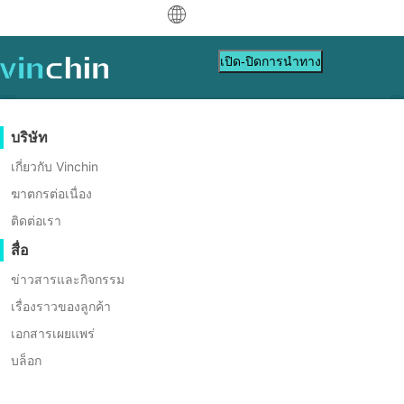
中文
เปิด-ปิดการนำทาง
English
العربية
การปกป้องข้อมูล
เวอร์ชวล
แหล่งข้อมูลสนับสนุน
การซื้อสินค้า
เป็นพาร์ทเนอร์
บริษัท
Deutsch
Backup & Recovery
VMware
ฐานข้อมูลความรู้
เรียนรู้วิธีการซื้อ
โปรแกรมพันธมิตร
เกี่ยวกับ Vinchin
ทำให้การป้องกัน Sangfor HCI
การสำเนาแบบเรียลไทม์
Hyper-V
วิดีโอสอนใช้งาน
นโยบายการออกใบอนุญาต
เป็นพาร์ทเนอร์
ฆาตกรต่อเนื่อง
Français
การปกป้องข้อมูลอย่างต่อเนื่อง
Proxmox
ศูนย์ช่วยเหลือ
คำถามที่พบบ่อย
ติดต่อเรา
ค้นหาพาร์ทเนอร์
ของคุณง่ายขึ้นด้วย Vinchin
Español
คัดลอกที่นอกเว็บไซต์
XCP-ng
เหตุการณ์สด
ติดต่อ
สื่อ
Backup & Recovery
ค้นหาพาร์ทเนอร์ในท้องถิ่น
Indonesia
การเก็บถาวร
oVirt
เว็บบินาร์
ขอใบเสนอราคา
ข่าวสารและกิจกรรม
เป็นพาร์ทเนอร์อยู่แล้วหรือไม่?
การ
ติดต่อ
ง่าย โหลด ประหยัดทนทาน
การจัดการงาน
H3C CAS/UIS
Italiano
การสาธิตสด
เรื่องราวของลูกค้า
ดาวน์โหลด
เข้าสู่ระบบ
เข้าสู่ระบบพอร์ทัลพาร์ทเนอร์
สนับสนุน
ฝ่ายขาย
ZStack
การเคลื่อนย้ายเวิร์กโหลด
เอกสารเผยแพร่
เรื่องราวของลูกค้า
日本語
ดาวน์โหลดทดลองใช้ฟรี
Sangfor HCI
การย้ายข้อมูล V2V
บล็อก
บริการเทคโนโลยีสารสนเทศ
한국어
OpenStack
การย้ายข้อมูล P2V
การศึกษา