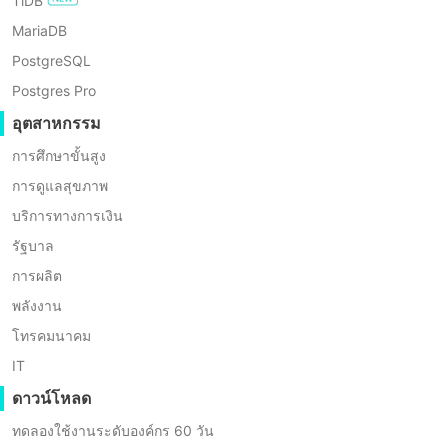
TiDB
MariaDB
PostgreSQL
Postgres Pro
อุตสาหกรรม
การสำรองข้อมูล VM อัตโนมัติ
การศึกษาขั้นสูง
การดูแลสุขภาพ
โปรแกรมสำรองข้อมูล VM โดยอัตโนมัติพร้อมตัวเลือกการตั้งค่า
บริการทางการเงิน
ตารางสำรองข้อมูลที่ยืดหยุ่น
รัฐบาล
การผลิต
พลังงาน
โทรคมนาคม
รองรับการสำรองข้อมูลโดยไม่ต้องติดตั้ง Agent
IT
ดาวน์โหลด
การติดตั้งที่ง่ายขึ้น การใช้ทรัพยากรน้อยลงและต้นทุนการบำรุง
รักษาที่ต่ำขึ้น
ทดลองใช้งานระดับองค์กร 60 วัน