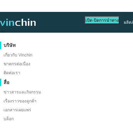
เปิด-ปิดการนำทาง
ผลิต
การปกป้องข้อมูล
เวอร์ชวล
แหล่งข้อมูลสนับสนุน
การซื้อสินค้า
เป็นพาร์ทเนอร์
บริษัท
Backup & Recovery
VMware
ฐานข้อมูลความรู้
เรียนรู้วิธีการซื้อ
โปรแกรมพันธมิตร
เกี่ยวกับ Vinchin
การสำเนาแบบเรียลไทม์
Hyper-V
วิดีโอสอนใช้งาน
นโยบายการออกใบอนุญาต
เป็นพาร์ทเนอร์
ฆาตกรต่อเนื่อง
การปกป้องข้อมูลอย่างต่อเนื่อง
Proxmox
ศูนย์ช่วยเหลือ
คำถามที่พบบ่อย
ติดต่อเรา
ค้นหาพาร์ทเนอร์
คัดลอกที่นอกเว็บไซต์
XCP-ng
เหตุการณ์สด
ติดต่อ
สื่อ
ค้นหาพาร์ทเนอร์ในท้องถิ่น
การเก็บถาวร
oVirt
เว็บบินาร์
ขอใบเสนอราคา
ข่าวสารและกิจกรรม
เป็นพาร์ทเนอร์อยู่แล้วหรือไม่?
การจัดการงาน
H3C CAS/UIS
การสาธิตสด
เรื่องราวของลูกค้า
เข้าสู่ระบบพอร์ทัลพาร์ทเนอร์
ZStack
การเคลื่อนย้ายเวิร์กโหลด
เอกสารเผยแพร่
เรื่องราวของลูกค้า
Sangfor HCI
การย้ายข้อมูล V2V
บล็อก
บริการเทคโนโลยีสารสนเทศ
OpenStack
การย้ายข้อมูล P2V
การศึกษา