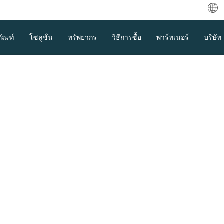
中
ภัณฑ์
โซลูชั่น
ทรัพยากร
วิธีการซื้อ
พาร์ทเนอร์
บริษัท
Eng
بية
De
Fra
ติดต่อเรา
Es
เรายินดีเป็นอย่างยิ่งที่จะได้ยินจากคุณ
Ind
Ita
ดาวน์โหลด
การสนับสนุน
ติดต่อฝ่ายขาย
日
한