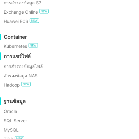
การสำรองข้อมูล S3
การปฏิบัติตาม GDPR
Exchange Online
Huawei ECS
ทดลองใช้ฟรี
Container
Enterprise Free Edition
ไม่ต้องแปลชื่อ *
Kubernetes
การทดลองใช้ฟรี 60 วัน
การแชร์ไฟล์
อีเมล *
การสำรองข้อมูลไฟล์
สำรองข้อมูล NAS
โทรศัพท์ *
Hadoop
บริษัท *
ฐานข้อมูล
Oracle
ประเทศ *
SQL Server
MySQL
ข้อความ *