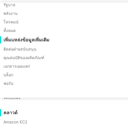
Huawei FusionCompute
การย้ายข้อมูล P2P
รัฐบาล
Red Hat Virtualization
การย้ายข้อมูล C2C
พลังงาน
Oracle OLVM
การย้ายข้อมูล C2V
โทรคมน์
การขายทั่วโลก
XenServer/Citrix Hypervisor
การย้ายข้อมูล P2C
ทั้งหมด
KayGrid
เบอร์โทร:
+86-135-5029-3426
กู้คืนได้
เพิ่มแหล่งข้อมูลเพิ่มเติม
อีเมล:
sales@vinchin.com
InCloud Sphere
การตรวจสอบการกู้คืนเครื่องเสมือน
ติดต่อฝ่ายสนับสนุน
Arcfra
การตรวจสอบการกู้คืนระบบปฏิบัติการ
คุณสมบัติของผลิตภัณฑ์
FusionOne Compute
บริการสนับสนุนทางเทคนิค
เอกสารเผยแพร่
NexaVM
ความปลอดภัยของข้อมูล
บล็อก
Tel:
+86-199-3803-4070
เซิร์ฟเวอร์ทางกายภาพ
การสแกนมัลแวร์
อีเมล:
ฟอรัม
customer.service@vinchin.com
การป้องกันเครื่องมือกันไวรัสแบบแรนซัมแวร์
Linux
Windows
การใช้งาน
สำนักงานใหญ่
ไฟล์จำนวนมาก
คลาวด์
F4 บล็อก 8 นิคมอุตสาหกรรมความปลอดภัยสารสนเทศแห่งชาติ ถนนหยุนฮวา 
เอนด์พอยต์จำนวนมหาศาล
Amazon EC2
P.C.610015
สำรองข้อมูลไปยังคลาวด์