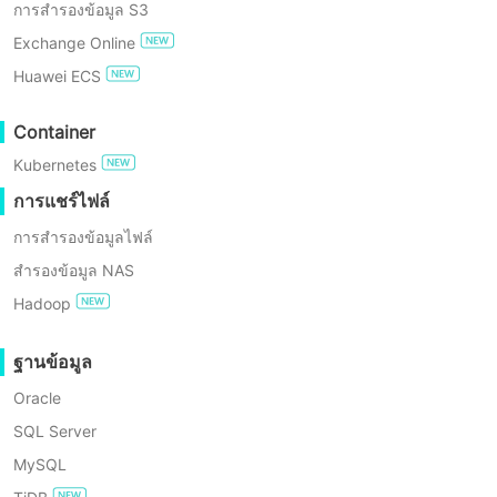
เป็นผู้นำบริษัทในการพัฒนาโซลูชันสำรองข้อมูลที่ทัน
การสำรองข้อมูล S3
การปฏิบัติตาม GDPR
สมัยและส่งเสริมระบบนิเวศการปกป้องข้อมูลในจีน
Exchange Online
ให้เจริญรุ่งเรือง มุ่งหวังที่จะนำเทคโนโลยีระดับโลก
Huawei ECS
มาสู่ตลาดโลก.
ทดลองใช้ฟรี
Container
Enterprise Free Edition
Kubernetes
การทดลองใช้ฟรี 60 วัน
การแชร์ไฟล์
การสำรองข้อมูลไฟล์
สำรองข้อมูล NAS
Hadoop
ฐานข้อมูล
Oracle
SQL Server
MySQL