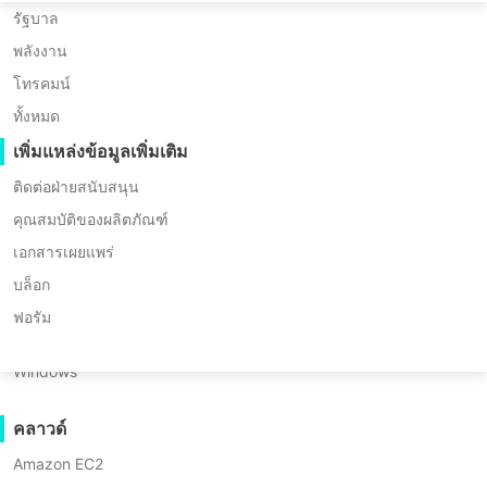
Huawei FusionCompute
Nederlands
Mark Hu
การย้ายข้อมูล P2P
รัฐบาล
Red Hat Virtualization
การย้ายข้อมูล C2C
ผู้ก่อตั้งและประธานเจ้าหน้าที่เรือง
พลังงาน
Polski
Oracle OLVM
การย้ายข้อมูล C2V
โทรคมน์
Português
XenServer/Citrix Hypervisor
การย้ายข้อมูล P2C
ทั้งหมด
Mark สำเร็จการศึกษาระดับปริญญาเอกทาง
KayGrid
ไทย
กู้คืนได้
วิทยาศาสตร์เทคนิคจากมหาวิทยาลัยซีชวงซึ่งเป็น
เพิ่มแหล่งข้อมูลเพิ่มเติม
InCloud Sphere
สถาบันชั้นนำในภาคตะวันตกเฉียงใต้ของประเทศจีน
การตรวจสอบการกู้คืนเครื่องเสมือน
Türkçe
ติดต่อฝ่ายสนับสนุน
มีความเชี่ยวชาญในการวิจัยด้านความปลอดภัยของ
Arcfra
การตรวจสอบการกู้คืนระบบปฏิบัติการ
คุณสมบัติของผลิตภัณฑ์
Tiếng Việt
คลาวด์คอมพิวติงและการรักษาความปลอดภัย
FusionOne Compute
เอกสารเผยแพร่
ไซเบอร์ ด้วยประสบการณ์ในอุตสาหกรรมมากกว่า
NexaVM
ความปลอดภัยของข้อมูล
บล็อก
20 ปี จิตวิญญาณแห่งนวัตกรรมของเขาทำให้ได้รับ
เซิร์ฟเวอร์ทางกายภาพ
การสแกนมัลแวร์
สิทธิบัตรการประดิษฐ์ระดับประเทศหลายฉบับและมี
ฟอรัม
การป้องกันเครื่องมือกันไวรัสแบบแรนซัมแวร์
Linux
ผลงานตีพิมพ์ในวารสาร SCI และ EI ที่มีชื่อเสียง
มากกว่า 10 เรื่อง ได้รับการยอมรับจากชุมชน
Windows
การใช้งาน
วิชาการระดับโลก.
ไฟล์จำนวนมาก
คลาวด์
ในปี 2015 Mark เริ่มต้นเส้นทางผู้ประกอบการกับ
เอนด์พอยต์จำนวนมหาศาล
Vinchin โดยมุ่งมั่นที่จะปฏิวัติการปกป้องข้อมูล เขา
Amazon EC2
สำรองข้อมูลไปยังคลาวด์