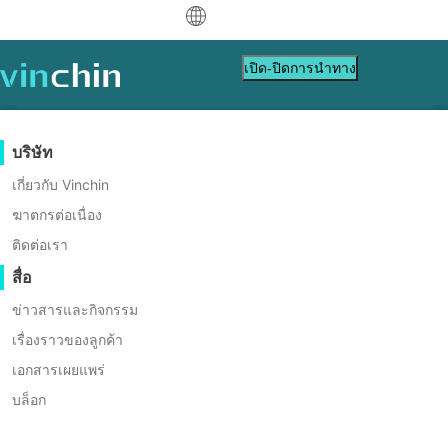
中文
เปิด-ปิดการนำทาง
English
العربية
การปกป้องข้อมูล
เวอร์ชวล
แหล่งข้อมูลสนับสนุน
การซื้อสินค้า
เป็นพาร์ทเนอร์
บริษัท
Deutsch
Backup & Recovery
VMware
ฐานข้อมูลความรู้
เรียนรู้วิธีการซื้อ
โปรแกรมพันธมิตร
เกี่ยวกับ Vinchin
การสำเนาแบบเรียลไทม์
Hyper-V
วิดีโอสอนใช้งาน
นโยบายการออกใบอนุญาต
เป็นพาร์ทเนอร์
ฆาตกรต่อเนื่อง
Français
ฆาตกรต่อเนื่อง
การปกป้องข้อมูลอย่างต่อเนื่อง
Proxmox
ศูนย์ช่วยเหลือ
คำถามที่พบบ่อย
ติดต่อเรา
ค้นหาพาร์ทเนอร์
Español
ผู้นำ . นักฝัน . นวัตกรรม
คัดลอกที่นอกเว็บไซต์
XCP-ng
เหตุการณ์สด
ติดต่อ
สื่อ
ค้นหาพาร์ทเนอร์ในท้องถิ่น
Indonesia
การเก็บถาวร
oVirt
เว็บบินาร์
ขอใบเสนอราคา
ข่าวสารและกิจกรรม
เป็นพาร์ทเนอร์อยู่แล้วหรือไม่?
การ
ติดต่อ
การจัดการงาน
H3C CAS/UIS
Italiano
การสาธิตสด
เรื่องราวของลูกค้า
ดาวน์โหลด
เข้าสู่ระบบ
เข้าสู่ระบบพอร์ทัลพาร์ทเนอร์
สนับสนุน
ฝ่ายขาย
ZStack
การเคลื่อนย้ายเวิร์กโหลด
เอกสารเผยแพร่
เรื่องราวของลูกค้า
日本語
Sangfor HCI
การย้ายข้อมูล V2V
บล็อก
บริการเทคโนโลยีสารสนเทศ
한국어
OpenStack
การย้ายข้อมูล P2V
การศึกษา