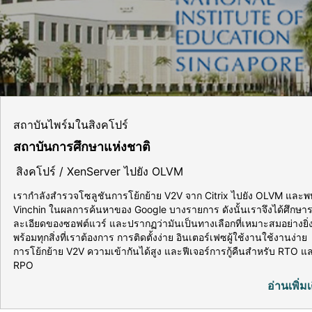
สถาบันไพร์มในสิงคโปร์
สถาบันการศึกษาแห่งชาติ
สิงคโปร์ / XenServer ไปยัง OLVM
เรากำลังสำรวจโซลูชันการโย้กย้าย V2V จาก Citrix ไปยัง OLVM และพ
Vinchin ในผลการค้นหาของ Google บางรายการ ดังนั้นเราจึงได้ศึกษา
ละเอียดของซอฟต์แวร์ และปรากฏว่ามันเป็นทางเลือกที่เหมาะสมอย่างยิ่
พร้อมทุกสิ่งที่เราต้องการ การติดตั้งง่าย อินเตอร์เฟซผู้ใช้งานใช้งานง่าย
การโย้กย้าย V2V ความเข้ากันได้สูง และฟีเจอร์การกู้คืนสำหรับ RTO แ
RPO
อ่านเพิ่มเ