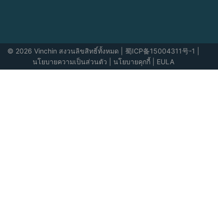
© 2026 Vinchin สงวนลิขสิทธิ์ทั้งหมด
|
蜀ICP备15004311号-1
|
นโยบายความเป็นส่วนตัว
|
นโยบายคุกกี้
|
EULA