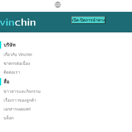
中文
เปิด-ปิดการนำทาง
English
العربية
การปกป้องข้อมูล
เวอร์ชวล
แหล่งข้อมูลสนับสนุน
การซื้อสินค้า
เป็นพาร์ทเนอร์
บริษัท
Deutsch
Backup & Recovery
VMware
ฐานข้อมูลความรู้
เรียนรู้วิธีการซื้อ
โปรแกรมพันธมิตร
เกี่ยวกับ Vinchin
การสำเนาแบบเรียลไทม์
Hyper-V
วิดีโอสอนใช้งาน
นโยบายการออกใบอนุญาต
เป็นพาร์ทเนอร์
ฆาตกรต่อเนื่อง
Français
การย้ายข้อมูลจากคลาวด์ไปยัง
การปกป้องข้อมูลอย่างต่อเนื่อง
Proxmox
ศูนย์ช่วยเหลือ
คำถามที่พบบ่อย
ติดต่อเรา
ค้นหาพาร์ทเนอร์
Español
เครื่องเสมือนในคลิกเดียว (C2V)
คัดลอกที่นอกเว็บไซต์
XCP-ng
เหตุการณ์สด
ติดต่อ
สื่อ
ค้นหาพาร์ทเนอร์ในท้องถิ่น
Indonesia
การเก็บถาวร
oVirt
เว็บบินาร์
ขอใบเสนอราคา
ข่าวสารและกิจกรรม
เป็นพาร์ทเนอร์อยู่แล้วหรือไม่?
รวดเร็ว อัตโนมัติ ปลอดภัย
การ
ติดต่อ
การจัดการงาน
H3C CAS/UIS
Italiano
การสาธิตสด
เรื่องราวของลูกค้า
ดาวน์โหลด
เข้าสู่ระบบ
เข้าสู่ระบบพอร์ทัลพาร์ทเนอร์
สนับสนุน
ฝ่ายขาย
ZStack
การเคลื่อนย้ายเวิร์กโหลด
เอกสารเผยแพร่
เรื่องราวของลูกค้า
ดาวน์โหลดทดลองใช้ฟรี
日本語
Sangfor HCI
การย้ายข้อมูล V2V
บล็อก
บริการเทคโนโลยีสารสนเทศ
한국어
OpenStack
การย้ายข้อมูล P2V
การศึกษา
* ทดลองใช้ฟรี 60 วัน (รุ่น Unlimited Enterprise