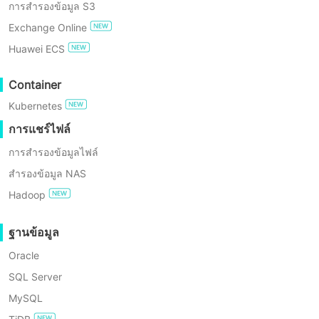
การสำรองข้อมูล S3
ทางธุรกิจ ในระหว่างการโยกย้าย
การปฏิบัติตาม GDPR
Exchange Online
แพลตฟอร์มจะปรับการกำหนดค่าและ
Huawei ECS
ดำเนินการซ่อมแซมการบูตโดยอัตโนมัติ
ทดลองใช้ฟรี
(รวมถึงการปรับแต่งไดรเวอร์และเครือ
Container
Enterprise Free Edition
ข่าย) ดังนั้น VM เป้าหมายจึง "พร้อมใช้
Kubernetes
งานได้ทันที" ในกรณีส่วนใหญ่ ระดับระบบ
การทดลองใช้ฟรี 60 วัน
การแชร์ไฟล์
อัตโนมัติสูงนี้ช่วยลดการแทรกแซงด้วยมือ
การสำรองข้อมูลไฟล์
และข้อผิดพลาดจากมนุษย์ ลดระยะเวลา
สำรองข้อมูล NAS
ในการโยกย้ายอย่างมีนัยสำคัญ และลด
Hadoop
ระยะหยุดทำงานให้เหลือน้อยที่สุด
ฐานข้อมูล
Oracle
SQL Server
MySQL