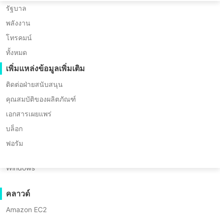
Huawei FusionCompute
Nederlands
Edition)
การย้ายข้อมูล P2P
รัฐบาล
* ไม่ต้องใช้บัตรเครดิต
Red Hat Virtualization
การย้ายข้อมูล C2C
พลังงาน
Polski
* เริ่มใช้งานได้ภายใน 10 นาที
Oracle OLVM
การย้ายข้อมูล C2V
โทรคมน์
Português
XenServer/Citrix Hypervisor
การย้ายข้อมูล P2C
ทั้งหมด
KayGrid
ไทย
กู้คืนได้
เพิ่มแหล่งข้อมูลเพิ่มเติม
InCloud Sphere
การตรวจสอบการกู้คืนเครื่องเสมือน
Türkçe
ติดต่อฝ่ายสนับสนุน
Arcfra
การตรวจสอบการกู้คืนระบบปฏิบัติการ
คุณสมบัติของผลิตภัณฑ์
Tiếng Việt
FusionOne Compute
เอกสารเผยแพร่
NexaVM
ความปลอดภัยของข้อมูล
บล็อก
เซิร์ฟเวอร์ทางกายภาพ
การสแกนมัลแวร์
ฟอรัม
การป้องกันเครื่องมือกันไวรัสแบบแรนซัมแวร์
Linux
Vinchin มีความสามารถในการโยกย้าย
Windows
C2V (Cloud-to-Virtual) ที่กู้คืนอินสแตนซ์
การใช้งาน
คลาวด์กลับไปยังเครื่องเสมือนในสถานที่
ไฟล์จำนวนมาก
คลาวด์
ด้วยความสมบูรณ์ของข้อมูลครบถ้วน
เอนด์พอยต์จำนวนมหาศาล
Amazon EC2
รักษาความสม่ำเสมอและความต่อเนื่อง
สำรองข้อมูลไปยังคลาวด์