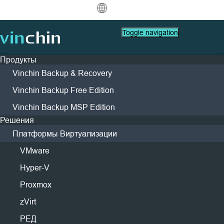
中文
Toggle navigation
English
Продукты
العربية
Vinchin Backup & Recovery
Защита данных
Виртуальный
Ресурсы поддержки
Руководство по Покупке
Стать Партнером
Компания
Решение Vinchin для
Deutsch
Резервное копирование
Vinchin Backup Free Edition
проверки восстановления —
VMware
FAQs
Как Купить
Стать Партнером
О Vinchin
и восстановление
Найти Партнера
Vinchin Backup MSP Edition
Hyper-V
How To Видео
Политики Лицензии
Лидерство
обеспечьте точное
Français
Мгновенная репликация
Контакт
Решения
Найти Локального Партнера
Proxmox
Центр помощи
Контакты
восстановление, создайте
Непрерывная защита данных
Español
Доступ к Порталу Партнеров
Платформы Виртуализации
Живые Мероприятия
СМИ
Запросить Цену
XCP-ng
надежную устойчивость
Удаленная копия
Indonesia
VMware
Партнерский Портал
Вебинары
Новости & Мероприятия
oVirt
бизнеса
Архивирование
Живой Демо
Кейсы Клиентов
H3C CAS/UIS
Hyper-V
Italiano
Скачать
Поддержка
Контакты
Войти
Оркестрация заданий
Кейсы Клиентов
Блог
ZStack
Простой, умный, экономически
Proxmox
日本語
Миграция бизнеса
IT Услуги
Sangfor HCI
эффективный
zVirt
한국어
Миграция V2V
Образование
OpenStack
РЕД