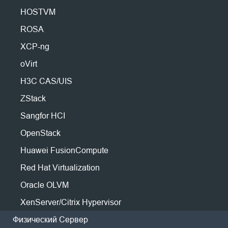
Миграция P2V
Производство
Скачать бесплатную версию
Huawei FusionCompute
Nederlands
HOSTVM
Миграция P2P
Энергетика
Red Hat Virtualization
Polski
ROSA
Миграция C2C
Телеком
* 60-дневная пробная версия
Oracle OLVM
Миграция C2V
Português
(неограниченная корпоративная версия)
XCP-ng
Все
XenServer/Citrix Hypervisor
* Не требуется кредитная карта
Миграция P2C
Другие Ресурсы
oVirt
zVirt
ไทย
* Начните работу через 10 минут
Связаться с Поддержкой
РЕД
H3C CAS/UIS
Восстановимость
Türkçe
Блог
ROSA
ZStack
Проверка восстановления ВМ
Tiếng Việt
Форум
HOSTVM
Проверка восстановления ОС
Sangfor HCI
Физический сервер
OpenStack
Безопасность данных
Linux
Huawei FusionCompute
Проверка на вредоносное ПО
Windows
Vinchin твердо убеждена, что
Red Hat Virtualization
Защита от программ-вымогателей
восстановление — это истинная цель
Облака
Oracle OLVM
резервного копирования. Когда
Примеры использования
Amazon EC2
XenServer/Citrix Hypervisor
случается авария, она может
Массивные файлы
Резервное копирование S3
Физический Сервер
эффективно восстановить данные и
Массивные конечные точки