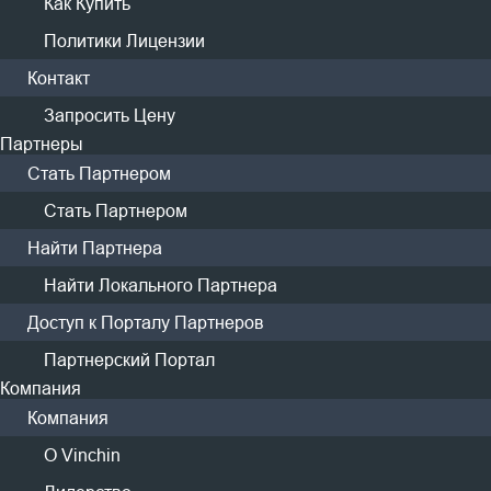
Как Купить
Встроенные функции проверки и резервного
копирования
Политики Лицензии
Выполняет проверку на платформе и может развернуть
Контакт
идентичную тестовую среду в течение нескольких минут.
Запросить Цену
Партнеры
Стать Партнером
Стать Партнером
Найти Партнера
Несколько дополнительных методов проверки
Найти Локального Партнера
Доступ к Порталу Партнеров
Поддерживает монтирование или восстановление
Партнерский Портал
резервных копий на внешнее хранилище/вычислительные
Компания
ресурсы для гибкой проверки целостности.
Компания
О Vinchin