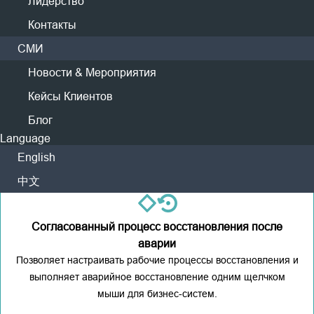
Лидерство
Контакты
Проверка на уровне приложения
СМИ
Новости & Мероприятия
Обеспечивает проверку после восстановления; загружает
Кейсы Клиентов
сгруппированные наборы приложений для комплексной
проверки.
Блог
Language
English
中文
Согласованный процесс восстановления после
аварии
Позволяет настраивать рабочие процессы восстановления и
выполняет аварийное восстановление одним щелчком
мыши для бизнес-систем.