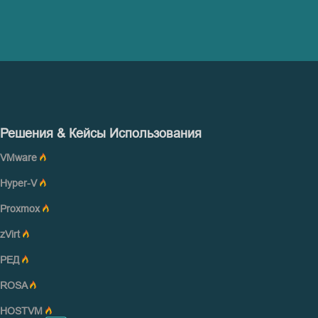
Решения & Кейсы Использования
VMware
Hyper-V
Proxmox
zVirt
РЕД
ROSA
HOSTVM