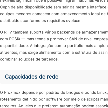
flexíveis significam que é possível migrar máquinas virtuai
Ceph de alta disponibilidade sem sair da mesma interface 
equipes menores comecem com armazenamento local de bai
distribuídos conforme os requisitos evoluem.
O RHV também suporta vários backends de armazenamento
com POSIX — mas tende a promover SAN de nível empresari
disponibilidade. A integração com o portfólio mais ampl
atraentes, mas exige alinhamento com a estrutura de assin
combinar soluções de terceiros.
Capacidades de rede
O Proxmox depende por padrão de bridges e bonds Linux,
roteamento definido por software por meio de scripts mant
terceiros. Aqueles que preferem automação podem associa