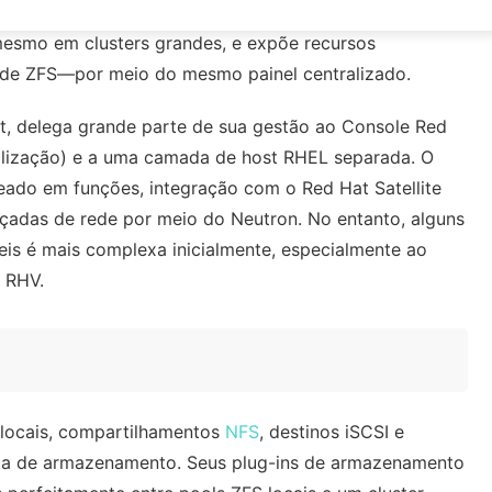
backup prontas para uso. Sua interface, embora
mesmo em clusters grandes, e expõe recursos
e ZFS—por meio do mesmo painel centralizado.
irt, delega grande parte de sua gestão ao Console Red
alização) e a uma camada de host RHEL separada. O
ado em funções, integração com o Red Hat Satellite
çadas de rede por meio do Neutron. No entanto, alguns
is é mais complexa inicialmente, especialmente ao
 RHV.
 locais, compartilhamentos
NFS
, destinos iSCSI e
ia de armazenamento. Seus plug-ins de armazenamento