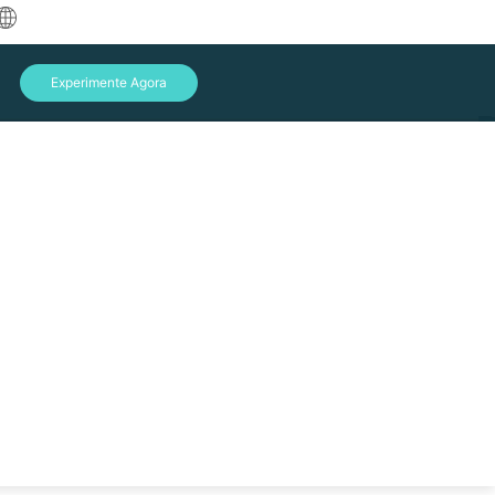
中文
Experimente Agora
English
العربية
Deutsch
Français
Español
Indonesia
Italiano
Entrar
日本語
한국어