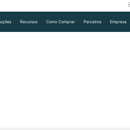
luções
Recursos
Como Comprar
Parceiros
Empresa
tre Proxmox VE e
 várias plataformas baseadas no KVM,
go, você aprenderá as principais
armazenamento, rede, backup e alta
Download
Suporte
Contato de Vendas
de às suas necessidades.
ente
 etc.