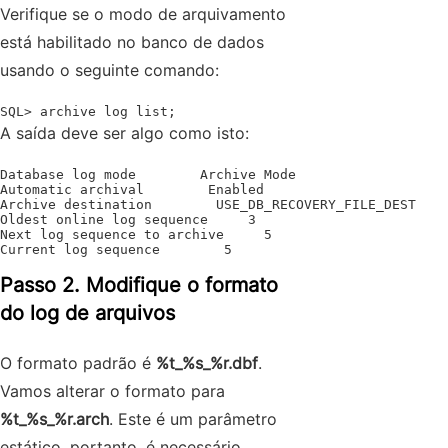
Verifique se o modo de arquivamento
está habilitado no banco de dados
usando o seguinte comando:
SQL> archive log list;
A saída deve ser algo como isto:
Database log mode        Archive Mode

Automatic archival        Enabled                       
Archive destination        USE_DB_RECOVERY_FILE_DEST    
Oldest online log sequence     3

Next log sequence to archive     5

Current log sequence        5
Passo 2. Modifique o formato
do log de arquivos
O formato padrão é
%t_%s_%r.dbf
.
Vamos alterar o formato para
%t_%s_%r.arch
. Este é um parâmetro
estático, portanto, é necessário