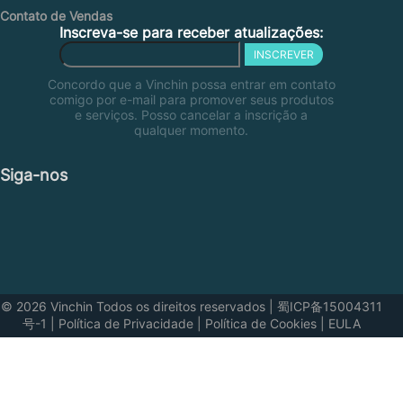
Contato de Vendas
Inscreva-se para receber atualizações:
INSCREVER
Concordo que a Vinchin possa entrar em contato
comigo por e-mail para promover seus produtos
e serviços. Posso cancelar a inscrição a
qualquer momento.
Siga-nos
© 2026 Vinchin Todos os direitos reservados
|
蜀ICP备15004311
号-1
|
Política de Privacidade
|
Política de Cookies
|
EULA