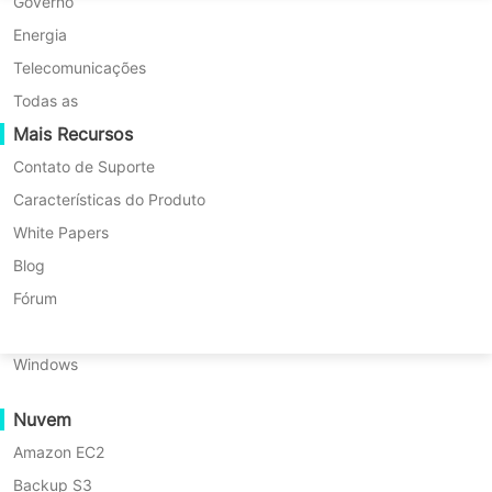
Migração P2P
Huawei FusionCompute
Governo
Nederlands
Migração C2C
Red Hat Virtualization
Energia
Updated by
Ana
on 2025/04/03
Polski
Migração C2V
Oracle OLVM
Telecomunicações
Português
Migração P2C
XenServer/Citrix Hypervisor
Todas as
Recuperabilidade
Mais Recursos
KayGrid
ไทย
Verificação de Recuperação de VM
InCloud Sphere
Contato de Suporte
Índice
Türkçe
Verificação de Recuperação do SO
Arcfra
Características do Produto
Tiếng Việt
FusionOne Compute
White Papers
Segurança de Dados
Como
NexaVM
Blog
Tabela de conteúdos:
alterar
Verificação de Malware
Servidor Físico
Fórum
as
Como alterar as configurações de
Proteção contra ransomware
configurações
Linux
logs de arquivos do sistema no
de
Casos de uso
Windows
logs
banco de dados Oracle?
Ficheiros Maciços
de
arquivamento
Proteja seu banco de dados,
Nuvem
Endpoints Maciços
do
proteja seu negócio!
Amazon EC2
Backup para a Nuvem
sistema
no
Backup S3
Conformidade com o GDPR