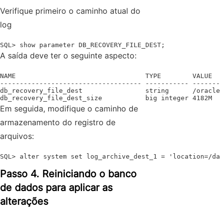
Verifique primeiro o caminho atual do
log
SQL> show parameter DB_RECOVERY_FILE_DEST;
A saída deve ter o seguinte aspecto:
NAME                                 TYPE        VALUE

------------------------------------ ----------- -------
db_recovery_file_dest                string      /oracle
db_recovery_file_dest_size           big integer 4182M
Em seguida, modifique o caminho de
armazenamento do registro de
arquivos:
SQL> alter system set log_archive_dest_1 = 'location=/da
Passo 4. Reiniciando o banco
de dados para aplicar as
alterações