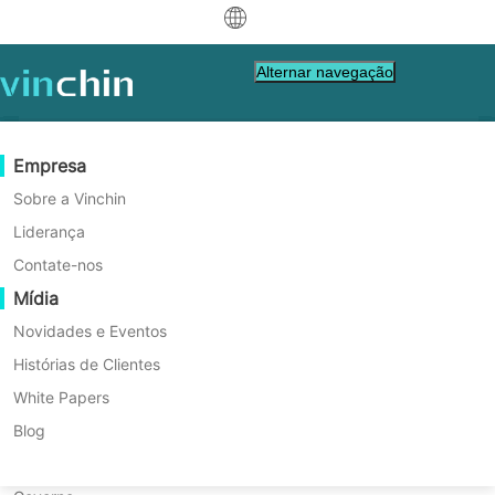
中文
Alternar navegação
English
العربية
Proteção de Dados
Virtual
Recursos de Suporte
Guia de Compra
Torne-se um Parceiro
Empresa
Início
Database Tips
Deutsch
Backup & Recovery
VMware
Base de Conhecimento
Aprenda Como Comprar
Programa de Parceria
Sobre a Vinchin
Como Alterar Efetivamente as
Replicação em Tempo Real
Hyper-V
Como vídeos fazer
Política de Licenciamento
Torne-se um Parceiro
Liderança
Français
Configurações de Logs de
Encontre um Parceiro
Proteção Contínua de Dados
Proxmox
Centro de Ajuda
Perguntas frequentes
Contate-nos
Español
Arquivo de Sistema no
Eventos ao vivo
Contact
Mídia
Cópia Offsite
XCP-ng
Encontre um Parceiro Local
Alterar corretamente o log de arquivos do
Oracle?
Indonesia
Já é parceiro
sistema melhora a eficiência de recuperação
Arquivamento
oVirt
Webinars
Pedir uma Cotação
Novidades e Eventos
Contato
de dados e armazenamento. Ao ajustar o
Orquestração de Tarefas
H3C CAS/UIS
Demonstração ao Vivo
Histórias de Clientes
Portal de Parceiros - Login
Italiano
Download
Suporte
de
Entrar
formato e o caminho do log e realizar
Mobilidade de Cargas de Trabalho
Histórias de Clientes
ZStack
White Papers
backups regulares, você garante a
日本語
Vendas
Descarregar Gratuitamente
segurança, confiabilidade e gestão
Migração V2V
Sangfor HCI
Serviços de TI
Blog
otimizada do seu sistema de banco de
para VM, SO, DB, Arquivo, NAS, etc.
한국어
Migração P2V
OpenStack
Educação
dados.