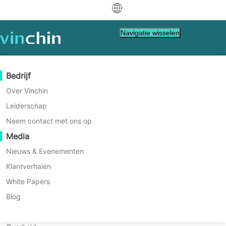
中文
Navigatie wisselen
English
العربية
Gegevensbescherming
Virtueel
Ondersteuningsbronnen
Aankoopgids
Word een partner
Bedrijf
Deutsch
Backup & Recovery
VMware
Kennisbank
Leren hoe te kopen
Partner Program
Over Vinchin
Vereenvoudig uw
Echtijdreplicatie
Hyper-V
Hoe te video's
Licentiebeleid
Word een partner
Leiderschap
Français
XenServer/Citrix Hypervisor-
Vind een partner
Continue Data Bescherming
Proxmox
Hulpcentrum
Veelgestelde vragen
Neem contact met ons op
Español
beveiliging met Vinchin
Levende Evenementen
Contact
Media
Offsite Kopie
XCP-ng
Vind een lokale partner
Backup & Herstel
Indonesia
Alreeds een partner?
Archivering
oVirt
Webinars
Vraag een offerte aan
Nieuws & Evenementen
Contact
Job Orchestratie
H3C CAS/UIS
Live Demo
Klantverhalen
Partnerportaal Inloggen
Italiano
Download
Ondersteuning
Inloggen
Gemakkelijk, slim, kostenefficiënt.
Workload Mobiliteit
Klantverhalen
ZStack
White Papers
Sales
日本語
V2V-migratie
Sangfor HCI
IT Diensten
Blog
DOWNLOAD GRATIS PROEFVERSIE
한국어
P2V-migratie
OpenStack
Onderwijs