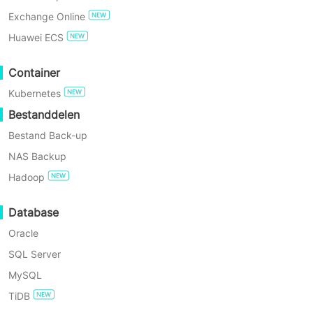
XenServer/Citrix Hypervisor-host als ee
Exchange Online
poolomgeving, mogelijk gemaakt door
GRATIS UITPROBEREN
Huawei ECS
Vinchin Backup & Recovery voor naadloz
Enterprise Gratis Editie
Container
gegevensbescherming via best practices
Kubernetes
60-Daagse Gratis
Proefperiode
Bestanddelen
Bestand Back-up
Hoogtepunten van Vinchin
NAS Backup
Hadoop
Backup-oplossing
Database
Oracle
SQL Server
MySQL
TiDB