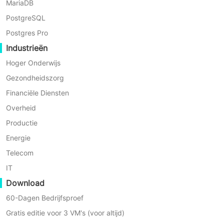
MariaDB
VM Backup Automatisering
PostgreSQL
Geautomatiseerde VM-back-ups met flexibele back-up
Postgres Pro
planningsopties
Industrieën
Hoger Onderwijs
Gezondheidszorg
Financiële Diensten
Overheid
Agentloze back-up
Productie
Eenvoudigere installatie, minder verbruik van bronnen en
Energie
onderhoudskosten
Telecom
IT
Download
60-Dagen Bedrijfsproef
Gratis editie voor 3 VM's (voor altijd)
LAN-vrije back-up