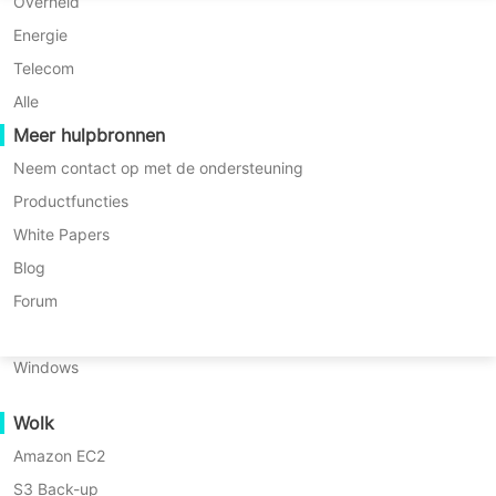
P2P-migratie
Huawei FusionCompute
Overheid
Nederlands
* 60-Daagse Proefperiode (Ongelimiteerde
C2C-migratie
Red Hat Virtualization
Energie
Onderneming-editie)
Polski
C2V-migratie
Oracle OLVM
Telecom
* Geen creditcard vereist
Português
* Binnen 10 minuten aan de slag
P2C-migratie
XenServer/Citrix Hypervisor
Alle
Herstelbaarheid
Meer hulpbronnen
KayGrid
ไทย
VM-herstelverificatie
InCloud Sphere
Neem contact op met de ondersteuning
Türkçe
OS Herstelverificatie
Arcfra
Productfuncties
Tiếng Việt
FusionOne Compute
White Papers
Gegevensbeveiliging
NexaVM
Blog
Malware Scan
Fysieke server
Forum
Overzicht
Belangrijkste voordelen
Hulpmiddelen
Prij
Ransomware Bescherming
Linux
Gebruiksscenario's
Windows
Enorme Bestanden
Wolk
Massieve Eindpunten
Het bereiken van hoge
VM-back-up
Amazon EC2
Back-up naar de Cloud
efficiëntie in zowel een standalone
S3 Back-up
GDPR Compliance