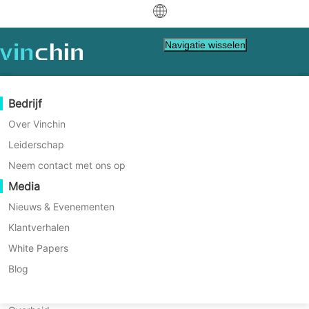
中文
Navigatie wisselen
English
العربية
Gegevensbescherming
Virtueel
Ondersteuningsbronnen
Aankoopgids
Word een partner
Bedrijf
Deutsch
Backup & Recovery
VMware
Kennisbank
Leren hoe te kopen
Partner Program
Over Vinchin
Robuuste continue
Echtijdreplicatie
Hyper-V
Hoe te video's
Licentiebeleid
Word een partner
Leiderschap
Français
gegevensbescherming voor
Vind een partner
Continue Data Bescherming
Proxmox
Hulpcentrum
Veelgestelde vragen
Neem contact met ons op
Español
servers met Vinchin Backup &
Levende Evenementen
Contact
Media
Offsite Kopie
XCP-ng
Vind een lokale partner
Recovery
Indonesia
Alreeds een partner?
Archivering
oVirt
Webinars
Vraag een offerte aan
Nieuws & Evenementen
Contact
Job Orchestratie
H3C CAS/UIS
Live Demo
Klantverhalen
Partnerportaal Inloggen
Italiano
Download
Ondersteuning
Inloggen
Gemakkelijk, slim, kostenefficiënt.
Workload Mobiliteit
Klantverhalen
ZStack
White Papers
Sales
日本語
V2V-migratie
Sangfor HCI
IT Diensten
Blog
DOWNLOAD GRATIS PROEFVERSIE
한국어
P2V-migratie
OpenStack
Onderwijs