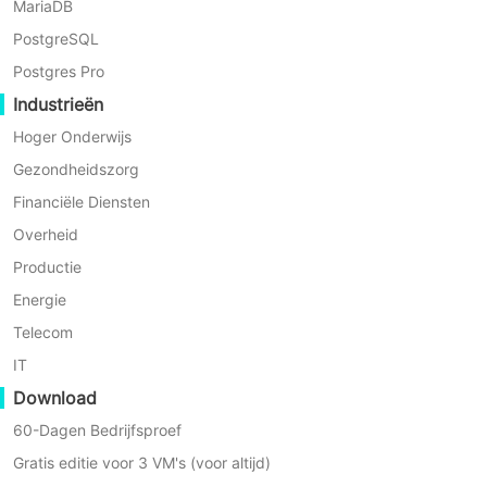
MariaDB
PostgreSQL
Postgres Pro
Waarom kiezen voor Vinchin
Industrieën
Hoger Onderwijs
voor continue
Gezondheidszorg
gegevensbescherming van
Financiële Diensten
Overheid
servers
Productie
Energie
Vinchin Backup & Recovery biedt hoogwaardige
Telecom
diensten voor doorlopende gegevensbescherming
IT
(CDP) van servers
Download
60-Dagen Bedrijfsproef
Gratis editie voor 3 VM's (voor altijd)