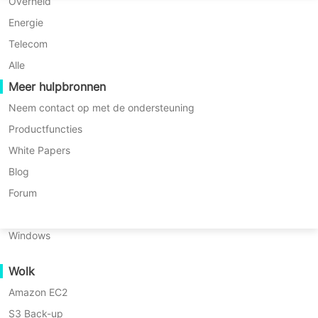
P2P-migratie
Huawei FusionCompute
Overheid
Nederlands
* 60-Daagse Proefperiode (Ongelimiteerde
C2C-migratie
Red Hat Virtualization
Energie
Enterprise-editie)
Polski
C2V-migratie
Oracle OLVM
Telecom
* Geen creditcard vereist
Português
* Binnen 10 minuten aan de slag
P2C-migratie
XenServer/Citrix Hypervisor
Alle
Herstelbaarheid
Meer hulpbronnen
KayGrid
ไทย
VM-herstelverificatie
InCloud Sphere
Neem contact op met de ondersteuning
Türkçe
OS Herstelverificatie
Arcfra
Productfuncties
Tiếng Việt
FusionOne Compute
White Papers
Gegevensbeveiliging
NexaVM
Blog
Malware Scan
Fysieke server
Forum
Ransomware Bescherming
Linux
Vinchin levert robuuste en
Gebruiksscenario's
Windows
betrouwbare Continuous Data
Enorme Bestanden
Protection (CDP) voor uw
Wolk
Massieve Eindpunten
bedrijfskritische serverdata, en zorgt
Amazon EC2
Back-up naar de Cloud
voor data-integriteit op het niveau van
S3 Back-up
GDPR Compliance