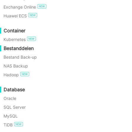
seconden of minuten (RPO). Onze
Exchange Online
oplossing biedt ook een minimum
GRATIS UITPROBEREN
Huawei ECS
hersteltijddoelstelling (RTO) tijdens
Enterprise Gratis Editie
Container
rampen door middel van naadloze
Kubernetes
failover- of failbackprocessen, wat
60-Daagse Gratis
Proefperiode
Bestanddelen
ononderbroken bedrijfscontinuïteit
Bestand Back-up
waarborgt. Het kiezen van een enkel
NAS Backup
uniform platform biedt Continuous
Hadoop
Data Protection voor uw waardevolle
serverdata, met moeiteloze
Database
implementatie, eenvoudig beheer en
Oracle
een geoptimaliseerd budget.
SQL Server
MySQL
TiDB