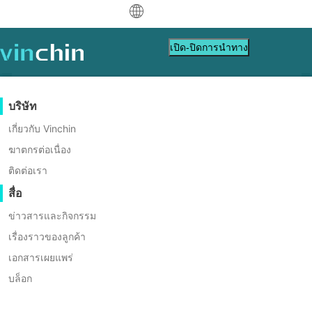
中文
เปิด-ปิดการนำทาง
English
العربية
การปกป้องข้อมูล
เวอร์ชวล
แหล่งข้อมูลสนับสนุน
การซื้อสินค้า
เป็นพาร์ทเนอร์
บริษัท
Deutsch
Backup & Recovery
VMware
ฐานข้อมูลความรู้
เรียนรู้วิธีการซื้อ
โปรแกรมพันธมิตร
เกี่ยวกับ Vinchin
Vinchin Recovery Verification
การสำเนาแบบเรียลไทม์
Hyper-V
วิดีโอสอนใช้งาน
นโยบายการออกใบอนุญาต
เป็นพาร์ทเนอร์
ฆาตกรต่อเนื่อง
Français
Solution - รับประกันการกู้คืนที่ถูก
การปกป้องข้อมูลอย่างต่อเนื่อง
Proxmox
ศูนย์ช่วยเหลือ
คำถามที่พบบ่อย
ติดต่อเรา
ค้นหาพาร์ทเนอร์
Español
ต้อง สร้างความยืดหยุ่นทางธุรกิจที่
คัดลอกที่นอกเว็บไซต์
XCP-ng
เหตุการณ์สด
ติดต่อ
สื่อ
ค้นหาพาร์ทเนอร์ในท้องถิ่น
แข็งแกร่ง
Indonesia
การเก็บถาวร
oVirt
เว็บบินาร์
ขอใบเสนอราคา
ข่าวสารและกิจกรรม
เป็นพาร์ทเนอร์อยู่แล้วหรือไม่?
การ
ติดต่อ
การจัดการงาน
H3C CAS/UIS
Italiano
การสาธิตสด
เรื่องราวของลูกค้า
ดาวน์โหลด
เข้าสู่ระบบ
ง่าย ฉลาด และคุ้มค่า
เข้าสู่ระบบพอร์ทัลพาร์ทเนอร์
สนับสนุน
ฝ่ายขาย
ZStack
การเคลื่อนย้ายเวิร์กโหลด
เอกสารเผยแพร่
เรื่องราวของลูกค้า
日本語
Sangfor HCI
การย้ายข้อมูล V2V
บล็อก
บริการเทคโนโลยีสารสนเทศ
ดาวน์โหลดทดลองใช้ฟรี
한국어
OpenStack
การย้ายข้อมูล P2V
การศึกษา