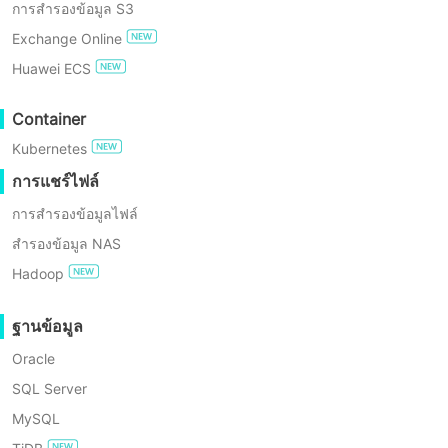
การสำรองข้อมูล S3
และลดระยะเวลาหยุดทำงานของธุรกิจเพื่อ
การปฏิบัติตาม GDPR
Exchange Online
รับประกันการเข้าถึงและความต่อเนื่องของ
Huawei ECS
บริการไอที ภายใต้หลักการพื้นฐานของการ
ทดลองใช้ฟรี
กู้คืนธุรกิจอย่างรวดเร็ว Vinchin ได้สร้าง
Container
Enterprise Free Edition
ระบบจัดการการกู้คืนหลังภัยพิบัติและการ
Kubernetes
ยืนยันผลแบบบูรณาการที่รวมการสำรอง
การทดลองใช้ฟรี 60 วัน
การแชร์ไฟล์
ข้อมูล การตรวจสอบความถูกต้อง การกู้คืน
การสำรองข้อมูลไฟล์
และการสลับระบบไว้เป็นหนึ่งเดียว
สำรองข้อมูล NAS
Hadoop
ฐานข้อมูล
Oracle
SQL Server
ทำไมต้องเลือก Vinchin สำหรับ
MySQL