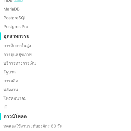
TiDB
การตรวจสอบการกู้คืน
MariaDB
PostgreSQL
การตรวจสอบการกู้คืนของ Vinchin ช่วยให้คุณตรวจสอบ
Postgres Pro
ความสามารถในการกู้คืนของข้อมูลสำรองหรือระบบที่
อุตสาหกรรม
สำรองไว้เพื่อให้มั่นใจในความปลอดภัย ความสมบูรณ์ และ
การศึกษาขั้นสูง
ความน่าเชื่อถือของข้อมูล
การดูแลสุขภาพ
บริการทางการเงิน
รัฐบาล
การผลิต
พลังงาน
โทรคมนาคม
IT
ดาวน์โหลด
ทดลองใช้งานระดับองค์กร 60 วัน