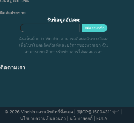
เรียนรู้วิธีการซื้อ
ติดต่อฝ่ายขาย
รับข้อมูลอัปเดต:
สมัครสมาชิก
ฉันเห็นด้วยว่า Vinchin สามารถติดต่อฉันทางอีเมล
เพื่อโปรโมตผลิตภัณฑ์และบริการของพวกเขา ฉัน
สามารถยกเลิกการรับข่าวสารได้ตลอดเวลา
ติดตามเรา
© 2026 Vinchin สงวนลิขสิทธิ์ทั้งหมด
|
蜀ICP备15004311号-1
|
นโยบายความเป็นส่วนตัว
|
นโยบายคุกกี้
|
EULA