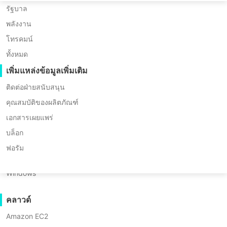
Huawei FusionCompute
Nederlands
การย้ายข้อมูล P2P
รัฐบาล
* ทดลองใช้ฟรี 60 วัน (รุ่น Unlimited Enterprise
Red Hat Virtualization
การย้ายข้อมูล C2C
Edition)
พลังงาน
Polski
Oracle OLVM
* ไม่ต้องใช้บัตรเครดิต
การย้ายข้อมูล C2V
โทรคมน์
Português
* เริ่มใช้งานได้ภายใน 10 นาที
XenServer/Citrix Hypervisor
การย้ายข้อมูล P2C
ทั้งหมด
KayGrid
ไทย
กู้คืนได้
เพิ่มแหล่งข้อมูลเพิ่มเติม
InCloud Sphere
การตรวจสอบการกู้คืนเครื่องเสมือน
Türkçe
ติดต่อฝ่ายสนับสนุน
Arcfra
การตรวจสอบการกู้คืนระบบปฏิบัติการ
คุณสมบัติของผลิตภัณฑ์
Tiếng Việt
FusionOne Compute
เอกสารเผยแพร่
NexaVM
ความปลอดภัยของข้อมูล
บล็อก
เซิร์ฟเวอร์ทางกายภาพ
การสแกนมัลแวร์
ฟอรัม
การป้องกันเครื่องมือกันไวรัสแบบแรนซัมแวร์
Linux
Vinchin เชื่ออย่างยิ่งว่าการกู้คืนคือเป้า
Windows
หมายที่แท้จริงของการสำรองข้อมูล เมื่อ
การใช้งาน
เกิดภัยพิบัติ ระบบสามารถกู้คืนข้อมูลและ
ไฟล์จำนวนมาก
คลาวด์
แอปพลิเคชันกลับสู่สภาวะพร้อมทำงานได้
เอนด์พอยต์จำนวนมหาศาล
Amazon EC2
อย่างมีประสิทธิภาพ ลดต้นทุนการกู้คืน
สำรองข้อมูลไปยังคลาวด์