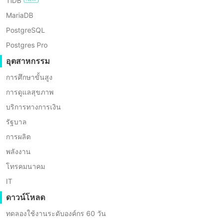
TiDB
MariaDB
PostgreSQL
Postgres Pro
อุตสาหกรรม
การศึกษาขั้นสูง
การดูแลสุขภาพ
บริการทางการเงิน
รัฐบาล
การผลิต
พลังงาน
โทรคมนาคม
IT
ชีวิตของเขา
ดาวน์โหลด
ในเวลาว่างหลังเลิกงาน เขาชอบปีนเขาและเดินทาง ไม่ว่าจะเป็น
แสงยามเช้าที่สวยงามบนดอยสุเทพ หรือความใสของน้ำตกใน
ทดลองใช้งานระดับองค์กร 60 วัน