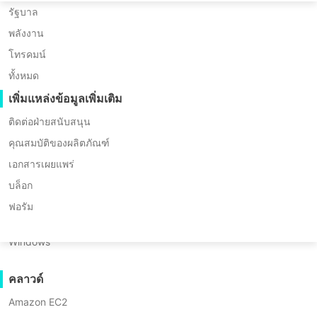
Huawei FusionCompute
Nederlands
จากประเทศไทย จบการศึกษาจากภาควิชาวิศวกรรม
การย้ายข้อมูล P2P
รัฐบาล
คอมพิวเตอร์ มหาวิทยาลัยเชียงใหม่ เขามุ่งเน้นไปที่
Red Hat Virtualization
การย้ายข้อมูล C2C
พลังงาน
Polski
เทคโนโลยีการจำลองเสมือน การออกแบบระบบกู้คืน
Oracle OLVM
การย้ายข้อมูล C2V
ความเสียหายอัจฉริยะ และเทคโนโลยีความปลอดภัย
โทรคมน์
Português
XenServer/Citrix Hypervisor
เครือข่าย ในฐานะหัวหน้าวิศวกรด้านไอทีของ
การย้ายข้อมูล P2C
ทั้งหมด
vinchin เขามุ่งมั่นที่จะพัฒนาโซลูชันการจำลอง
KayGrid
ไทย
กู้คืนได้
เพิ่มแหล่งข้อมูลเพิ่มเติม
เสมือนที่มีประสิทธิภาพ เสถียร และปลอดภัยยิ่งขึ้น
InCloud Sphere
เพื่อตอบสนองความต้องการขององค์กรต่างๆ
การตรวจสอบการกู้คืนเครื่องเสมือน
Türkçe
ติดต่อฝ่ายสนับสนุน
Arcfra
การตรวจสอบการกู้คืนระบบปฏิบัติการ
คุณสมบัติของผลิตภัณฑ์
Tiếng Việt
FusionOne Compute
เอกสารเผยแพร่
NexaVM
ความปลอดภัยของข้อมูล
บล็อก
เซิร์ฟเวอร์ทางกายภาพ
การสแกนมัลแวร์
ฟอรัม
การป้องกันเครื่องมือกันไวรัสแบบแรนซัมแวร์
Linux
Windows
การใช้งาน
ไฟล์จำนวนมาก
คลาวด์
เอนด์พอยต์จำนวนมหาศาล
Amazon EC2
สำรองข้อมูลไปยังคลาวด์
ประสบการณ์ส่วนตัว