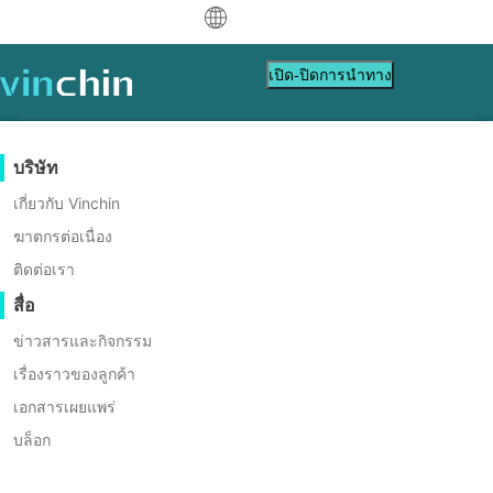
中文
เปิด-ปิดการนำทาง
English
العربية
การปกป้องข้อมูล
เวอร์ชวล
แหล่งข้อมูลสนับสนุน
การซื้อสินค้า
เป็นพาร์ทเนอร์
บริษัท
Deutsch
Backup & Recovery
VMware
ฐานข้อมูลความรู้
เรียนรู้วิธีการซื้อ
โปรแกรมพันธมิตร
เกี่ยวกับ Vinchin
การสำเนาแบบเรียลไทม์
Hyper-V
วิดีโอสอนใช้งาน
นโยบายการออกใบอนุญาต
เป็นพาร์ทเนอร์
ฆาตกรต่อเนื่อง
Français
การปกป้องข้อมูลอย่างต่อเนื่อง
Proxmox
ศูนย์ช่วยเหลือ
คำถามที่พบบ่อย
ติดต่อเรา
ค้นหาพาร์ทเนอร์
Español
ออฟโรด
คัดลอกที่นอกเว็บไซต์
XCP-ng
เหตุการณ์สด
ติดต่อ
สื่อ
ค้นหาพาร์ทเนอร์ในท้องถิ่น
Indonesia
การเก็บถาวร
oVirt
แซ่ฉั่ว
เว็บบินาร์
ขอใบเสนอราคา
ข่าวสารและกิจกรรม
เป็นพาร์ทเนอร์อยู่แล้วหรือไม่?
การ
ติดต่อ
การจัดการงาน
H3C CAS/UIS
Italiano
การสาธิตสด
เรื่องราวของลูกค้า
ดาวน์โหลด
เข้าสู่ระบบ
เข้าสู่ระบบพอร์ทัลพาร์ทเนอร์
หัวหน้าวิศวกร
สนับสนุน
ฝ่ายขาย
ZStack
การเคลื่อนย้ายเวิร์กโหลด
เอกสารเผยแพร่
เรื่องราวของลูกค้า
日本語
ไอที
Sangfor HCI
การย้ายข้อมูล V2V
บล็อก
บริการเทคโนโลยีสารสนเทศ
ออฟโรด แซ่ฉั่ว
한국어
OpenStack
การย้ายข้อมูล P2V
การศึกษา
เป็นวิศวกรไอที