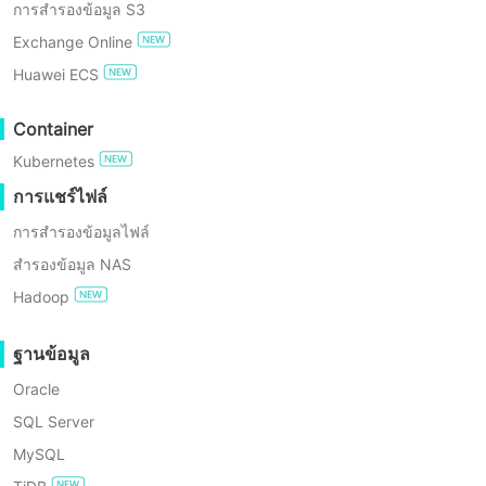
การสำรองข้อมูล S3
การปฏิบัติตาม GDPR
ขณะทำงานที่ Melon Cloud ออฟโรดรับผิดชอบหลักในการ
Exchange Online
วางแผนสถาปัตยกรรมแพลตฟอร์มคลาวด์คอมพิวติ้ง การปรับใช้
Huawei ECS
ระบบเสมือนจริง เช่น VMwareและHyper-V การออกแบบโซลูชัน
ทดลองใช้ฟรี
สำรองข้อมูลและกู้คืนจากภาวะวิกฤต รวมถึงการเพิ่มประสิทธิภาพ
ความปลอดภัยของเครือข่ายและโครงสร้างพื้นฐาน เขาได้เข้าร่วม
Container
Enterprise Free Edition
โครงการขนาดใหญ่หลายโครงการ ตั้งแต่การย้ายระบบแบบดั้งเดิม
Kubernetes
ไปยังสภาพแวดล้อมคลาวด์ ไปจนถึงการเสริมสร้างความปลอดภัย
การทดลองใช้ฟรี 60 วัน
การแชร์ไฟล์
ของศูนย์ข้อมูลระดับองค์กร ส่งผลให้เขาสะสมประสบการณ์เชิง
ปฏิบัติและทักษะการทำงานเป็นทีมอย่างมาก ระบบกู้คืนจากภาวะ
การสำรองข้อมูลไฟล์
วิกฤตอัจฉริยะที่เขานำทีมพัฒนา ผสมผสานนวัตกรรมทาง
สำรองข้อมูล NAS
เทคโนโลยีกับความเข้าใจในบริบททางวัฒนธรรม โดยสร้าง Low
Hadoop
Bandwidth Incremental Backup Protocol เพื่อรักษาความ
สมบูรณ์ของข้อมูลในเครือข่าย 3G ที่ไม่เสถียรในพื้นที่ชนบทของ
ฐานข้อมูล
ประเทศไทย และสามารถเพิ่มอัตราความสำเร็จในการส่งข้อมูลได้
สูงถึง 99.2%
Oracle
SQL Server
MySQL