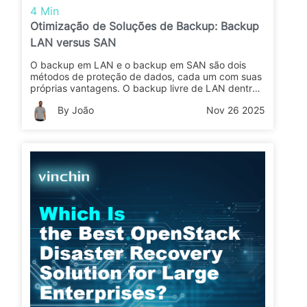
4 Min
Otimização de Soluções de Backup: Backup
LAN versus SAN
O backup em LAN e o backup em SAN são dois
métodos de proteção de dados, cada um com suas
próprias vantagens. O backup livre de LAN dentro
de uma arquitetura SAN oferece uma solução para
By João
Nov 26 2025
a congestão da rede, utilizando links de
transferência de dados de alta velocidade,
otimizando a proteção dos dados e melhorando o
desempenho da rede.