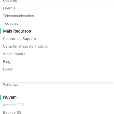
Migração P2P
Huawei FusionCompute
Governo
Nederlands
Migração C2C
Red Hat Virtualization
Energia
Updated by
João
on 2025/09/29
Polski
Migração C2V
Oracle OLVM
Telecomunicações
Português
Migração P2C
XenServer/Citrix Hypervisor
Todas as
Recuperabilidade
Mais Recursos
KayGrid
ไทย
Verificação de Recuperação de VM
InCloud Sphere
Contato de Suporte
Índice
Türkçe
Verificação de Recuperação do SO
Arcfra
Características do Produto
Tiếng Việt
FusionOne Compute
White Papers
No atual setor ferroviário digital, os
Segurança de Dados
Características
NexaVM
Blog
dados são a base de operações
dos
Verificação de Malware
Servidor Físico
Fórum
Dados
seguras e eficientes. Desde
Proteção contra ransomware
Ferroviários
Linux
sinalização em tempo real até
Casos de uso
Desafios
Windows
bilhetagem de passageiros, cada
do
Ficheiros Maciços
sistema depende de informações
Backup
Nuvem
Endpoints Maciços
em
precisas e disponíveis. Uma solução
Ferrovias
Amazon EC2
Backup para a Nuvem
sólida de
backup de dados
Métodos
Backup S3
Conformidade com o GDPR