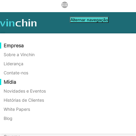
中文
Alternar navegação
English
العربية
Proteção de Dados
Virtual
Recursos de Suporte
Guia de Compra
Torne-se um Parceiro
Empresa
Início
Disaster Recovery
Deutsch
Backup & Recovery
VMware
Base de Conhecimento
Aprenda Como Comprar
Programa de Parceria
Sobre a Vinchin
Como Proteger Dados
Replicação em Tempo Real
Hyper-V
Como vídeos fazer
Política de Licenciamento
Torne-se um Parceiro
Liderança
Français
Ferroviários com uma Solução
Encontre um Parceiro
Proteção Contínua de Dados
Proxmox
Centro de Ajuda
Perguntas frequentes
Contate-nos
Español
Confiável de Backup?
Eventos ao vivo
Contact
Mídia
Cópia Offsite
XCP-ng
Encontre um Parceiro Local
Os caminhos de ferro dependem de dados
Indonesia
Já é parceiro
confiáveis para operações seguras. Este
Arquivamento
oVirt
Webinars
Pedir uma Cotação
Novidades e Eventos
Contato
artigo explica os desafios do backup de
Orquestração de Tarefas
H3C CAS/UIS
Demonstração ao Vivo
Histórias de Clientes
Portal de Parceiros - Login
Italiano
Download
Suporte
de
Entrar
dados ferroviários e mostra como soluções
Mobilidade de Cargas de Trabalho
Histórias de Clientes
ZStack
White Papers
modernas como a Vinchin ajudam a manter
日本語
Vendas
Descarregar Gratuitamente
as informações seguras e disponíveis.
Migração V2V
Sangfor HCI
Serviços de TI
Blog
para VM, SO, DB, Arquivo, NAS, etc.
한국어
Migração P2V
OpenStack
Educação