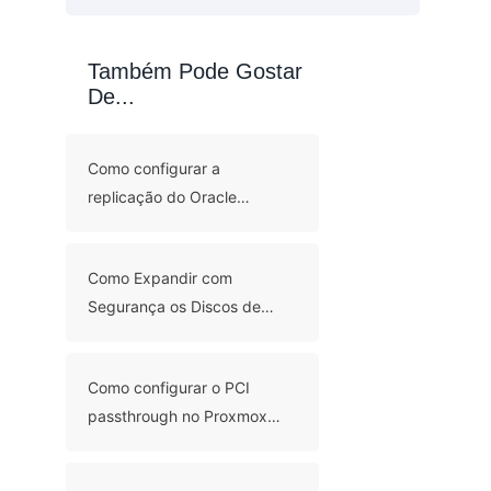
Também Pode Gostar
De...
Como configurar a
replicação do Oracle
Database com 5 métodos?
Como Expandir com
Segurança os Discos de
Máquinas Virtuais Proxmox:
Métodos GUI e CLI
Como configurar o PCI
passthrough no Proxmox
para acesso direto ao
hardware?