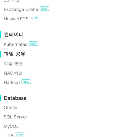
GDPR 준수
Exchange Online
무료로 사용해보기
Huawei ECS
엔터프라이즈 무료 에디션
컨테이너
크로스 플랫폼 데이터
Kubernetes
60일 무료 체험
파일 공유
Vinchin Bac
파일 백업
NAS 백업
Hadoop
Database
Oracle
자동적인
SQL Server
복잡한 IT 인프라를 위한 VM 백업 및
크로스 플랫폼 복구
간소화
MySQL
TiDB