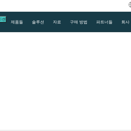
이션
제품들
솔루션
자료
구매 방법
파트너들
회사
V2V) 솔루션, 1 위
적입니다.
다운로드
지원
문의하기