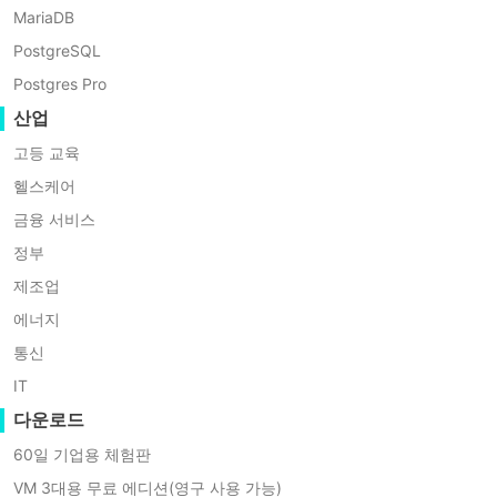
MariaDB
PostgreSQL
Postgres Pro
다재다능한
산업
고등 교육
많은 하이퍼바이저 유형과 잘 통합되어 대부분의 플랫폼 복구 시나리오
헬스케어
금융 서비스
정부
제조업
중앙화
에너지
통신
다양한 가상 플랫폼의
VM 백업 및 복구
를 하나의 인터페이스로 손쉽게
IT
다운로드
60일 기업용 체험판
VM 3대용 무료 에디션(영구 사용 가능)