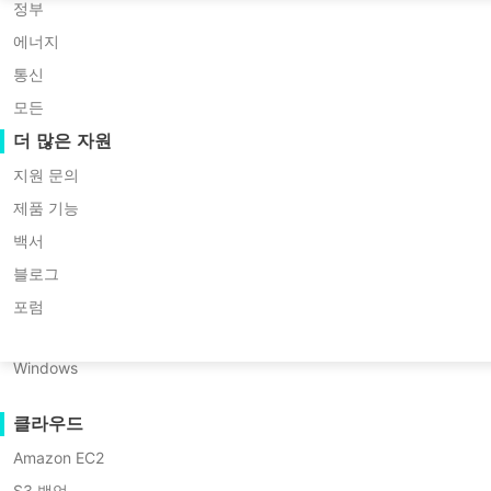
Huawei FusionCompute
P2P 마이그레이션
정부
Red Hat Virtualization
C2C 마이그레이션
* 60일 체험판 (무제한 엔터프라이즈 에디션
에너지
* 신용카드 필요 없음
Oracle OLVM
C2V 마이그레이션
통신
* 10분 안에 시작하세요
XenServer/Citrix Hypervisor
P2C 마이그레이션
모든
KayGrid
복구 가능성
더 많은 자원
InCloud Sphere
VM 복구 검증
지원 문의
Arcfra
OS 복구 검증
제품 기능
FusionOne Compute
백서
데이터 보안
NexaVM
블로그
멀웨어 스캔
물리 서버
포럼
랜섬웨어 보호
Linux
현대 IT 인프라의 민첩성에 적응하며, 고급 데이터 보
사용 사례
Windows
폼 간의 IT 워크로드를 원활하게 전환할 수 있도록 합
대용량 파일
션을 가능하게 하
클라우드
대규모 엔드포인트
Amazon EC2
클라우드로 백업하기
S3 백업