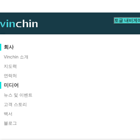
토글 내비게
데이터 보호
가상
지원 리소스
구입 안내
협력 파트너가 되세요
회사
백업 및 복구
VMware
지식 베이스
구매 방법 배우기
파트너 프로그램
Vinchin 소개
크로스 플랫폼 복구 (
실시간 복제
Hyper-V
비디오 수첩
라이선스 정책
협력 파트너가 되세요
지도력
파트너 찾기
연속 데이터 보호
Proxmox
도움말 센터
FAQs
연락처
호환성
라이브 이벤트
연락처
미디어
원격 복사
XCP-ng
현지 파트너 찾기
아카이빙
oVirt
이미 파트너인가요?
웨비나
견적 신청
뉴스 및 이벤트
쉽고 스마트하며 비용 효과
작업 오케스트레이션
H3C CAS/UIS
라이브 데모
고객 스토리
파트너 포털 로그인
워크로드 이동성
ZStack
고객 스토리
백서
Sangfor HCI
V2V 마이그레이션
블로그
IT 서비스
무료 평가판 다운로드
OpenStack
P2V 마이그레이션
교육