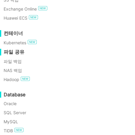
켬/끔, 메모리 등)가 저장됩니다. 만약 VM에 문제가 발생할 경
GDPR 준수
스냅샷 생성 시점의 이전 상태로 마법처럼 되돌릴 수 있습니다.
Exchange Online
백업 및 복구 VM Vinchin
백업 및 복구 기능으로 어
무료로 사용해보기
Huawei ECS
떻게 하나요?
VMware 스냅샷은 vCenter에서 쉽게 생성할 수 있습니다.
스냅샷에서 가상 머신 복
엔터프라이즈 무료 에디션
하고,
스냅샷 생성
을 선택하면 됩니다.
컨테이너
구 FAQ
Kubernetes
요약
하이퍼-V 환경에서 스냅샷은
60일 무료 체험
체크포인트
라고도 하며, VM 상
파일 공유
V 환경에서 스냅샷을 생성하려면 Hyper-V 관리자에서 VM을
파일 백업
됩니다.
NAS 백업
VM 스냅샷은 테스트 환경 또는 단기적인 재해 복구에 사용하는
Hadoop
IT 환경을 보호하기에는 충분하지 않습니다.
Vinchin Backup &
Database
공할 수 있습니다.
Oracle
SQL Server
VMware vSphere에서 스냅샷으로부터 V
MySQL
TiDB