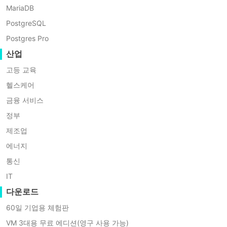
vCenter에서 VM 스냅샷을 쉽게 되돌릴 수 있습니다. VM 
MariaDB
수도 있습니다.
PostgreSQL
Postgres Pro
1. vCenter에 로그인합니다
산업
2. VM 선택
고등 교육
헬스케어
3. 오른쪽에 있는 스냅샷 탭을 클릭합니다
금융 서비스
4. 생성한 올바른 스냅샷을 선택하십시오
정부
제조업
5.
되돌리기
를 클릭하십시오
에너지
통신
6. 경고 메시지가 표시됩니다: 이 가상 머신의 현재 상태는 스
스냅샷 '스냅샷 이름'으로 되돌리시겠습니까? 괜찮다고 생각하시면
IT
다운로드
60일 기업용 체험판
하이퍼-V에서 스냅샷으로부터 VM을 복원하
VM 3대용 무료 에디션(영구 사용 가능)