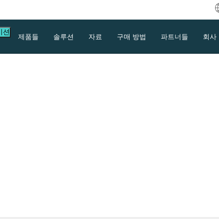
이션
제품들
솔루션
자료
구매 방법
파트너들
회사
per-V에서 스냅샷으로
는 방법?
 유용하며, VMware vSphere 및 Hyper-
M을 복구하는 데 사용될 수 있을 뿐만 아니라 다
될 수 있습니다. 작동 방식을 확인해 보세요.
다운로드
지원
문의하기
등