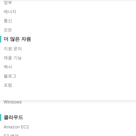
Huawei FusionCompute
P2P 마이그레이션
정부
Red Hat Virtualization
C2C 마이그레이션
에너지
Updated by
김대니얼
on 2026/02/
Oracle OLVM
C2V 마이그레이션
통신
XenServer/Citrix Hypervisor
P2C 마이그레이션
모든
KayGrid
복구 가능성
더 많은 자원
InCloud Sphere
VM 복구 검증
지원 문의
목차
Arcfra
OS 복구 검증
제품 기능
FusionOne Compute
백서
가상 환경에서는 문제가 발생하는 것을 피할 수 없으므로
Hyp
데이터 보안
VM 스냅샷이란?
NexaVM
블로그
머신을 쉽게 복구할 수 있습니다. 가상 환경에서 스냅샷은 어떻
VMware vSphere에서 스
멀웨어 스캔
물리 서버
포럼
까요?
냅샷으로부터 VM을 복원
랜섬웨어 보호
Linux
하는 방법?
사용 사례
Windows
하이퍼-V에서 스냅샷으로
VM 스냅샷이란?
부터 VM을 복원하는 방법
대용량 파일
은 무엇인가요?
클라우드
대규모 엔드포인트
하이퍼-V에서 스냅샷으로
Amazon EC2
VM 스냅샷은 수동으로 생성해야 하는 IT 관리자에게 매우 유
클라우드로 백업하기
새 VM을 생성하는 방법
S3 백업
은?