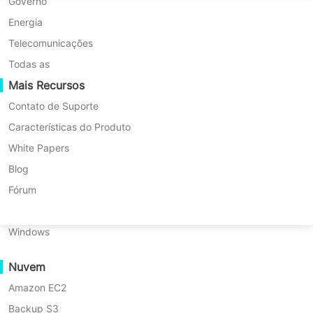
Migração P2P
Huawei FusionCompute
Governo
Nederlands
Migração C2C
Red Hat Virtualization
Energia
Updated by
João
on 2025/07/24
Polski
Migração C2V
Oracle OLVM
Telecomunicações
Português
Migração P2C
XenServer/Citrix Hypervisor
Todas as
Recuperabilidade
Mais Recursos
KayGrid
ไทย
Verificação de Recuperação de VM
InCloud Sphere
Contato de Suporte
Índice
Türkçe
Verificação de Recuperação do SO
Arcfra
Características do Produto
Tiếng Việt
FusionOne Compute
White Papers
Segurança de Dados
O
NexaVM
Blog
Sumário:
que
Verificação de Malware
Servidor Físico
Fórum
é
O que é o phpMyAdmin?
Proteção contra ransomware
o
Linux
phpMyAdmin?
Casos de uso
Como usar o phpMyAdmin?
Windows
Como
Ficheiros Maciços
Como fazer backup de um banco
Usar
Nuvem
Endpoints Maciços
o
de dados via phpMyAdmin?
phpMyAdmin?
Amazon EC2
Backup para a Nuvem
Como restaurar um backup do
Como
Backup S3
Conformidade com o GDPR