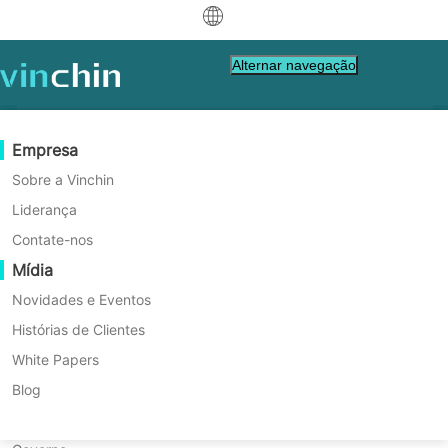
中文
Alternar navegação
English
العربية
Proteção de Dados
Virtual
Recursos de Suporte
Guia de Compra
Torne-se um Parceiro
Empresa
Início
Database Backup
Deutsch
Backup & Recovery
VMware
Base de Conhecimento
Aprenda Como Comprar
Programa de Parceria
Sobre a Vinchin
Como fazer backup e
Replicação em Tempo Real
Hyper-V
Como vídeos fazer
Política de Licenciamento
Torne-se um Parceiro
Liderança
Français
restaurar um banco de dados
Encontre um Parceiro
Proteção Contínua de Dados
Proxmox
Centro de Ajuda
Perguntas frequentes
Contate-nos
Español
via phpMyAdmin?
Eventos ao vivo
Contact
Mídia
Cópia Offsite
XCP-ng
Encontre um Parceiro Local
Aprenda como gerenciar com eficiência
Indonesia
Já é parceiro
bancos de dados MySQL usando o
Arquivamento
oVirt
Webinars
Pedir uma Cotação
Novidades e Eventos
Contato
phpMyAdmin. Este guia aborda a instalação,
Orquestração de Tarefas
H3C CAS/UIS
Demonstração ao Vivo
Histórias de Clientes
Portal de Parceiros - Login
Italiano
Download
Suporte
de
Entrar
gerenciamento de usuários, backup e
Mobilidade de Cargas de Trabalho
Histórias de Clientes
ZStack
White Papers
restauração de bancos de dados, ajudando
日本語
Vendas
Descarregar Gratuitamente
iniciantes e desenvolvedores a simplificar
Migração V2V
Sangfor HCI
Serviços de TI
Blog
operações MySQL com uma interface
para VM, SO, DB, Arquivo, NAS, etc.
한국어
Migração P2V
OpenStack
Educação
gráfica.