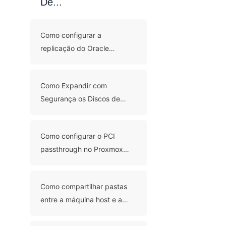
De...
Como configurar a
replicação do Oracle
Database com 5 métodos?
Como Expandir com
Segurança os Discos de
Máquinas Virtuais Proxmox:
Métodos GUI e CLI
Como configurar o PCI
passthrough no Proxmox
para acesso direto ao
hardware?
Como compartilhar pastas
entre a máquina host e a
convidada no Hyper-V?