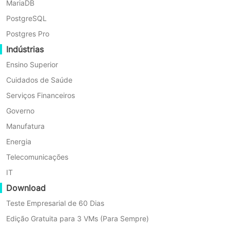
de
MariaDB
podem gerenciar completamente os
Dados
bancos de dados, incluindo criar,
PostgreSQL
com
Vinchin
copiar e excluir dados. O
Postgres Pro
Backup
phpMyAdmin fornece uma interface
Indústrias
&
gráfica para iniciantes, eliminando a
Recovery
Ensino Superior
necessidade de operar bancos de
Conclusão
Cuidados de Saúde
dados MySQL por meio de prompts
Serviços Financeiros
de comando, melhorando
Governo
significativamente a eficiência de
Manufatura
desenvolvimento.
Energia
Telecomunicações
O que é o
IT
phpMyAdmin?
Download
Teste Empresarial de 60 Dias
O phpMyAdmin é uma ferramenta de
Edição Gratuita para 3 VMs (Para Sempre)