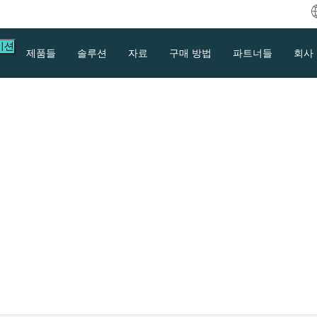
이션
제품들
솔루션
자료
구매 방법
파트너들
회사
로토콜에 대해 설명하고, 적절한 전송 프로토콜
를 비교합니다.
다운로드
지원
문의하기
등