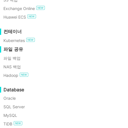
GDPR 준수
NFS 대 SMB FAQ
Exchange Online
SMB(Server Message Block) 프로토콜은 초기 IBM이 19
결론
무료로 사용해보기
Huawei ECS
로 개발됨)에 대해 파일, 프린터, 시리얼 포트 공유 기능을 제공하
까지 진화하였으며 주로 마이크로소프트 윈도우 운영체제에 번들로
엔터프라이즈 무료 에디션
컨테이너
을 지원하고 있습니다.
Kubernetes
60일 무료 체험
아키텍처: 서버-클라이언트 모델을 사용합니다.
파일 공유
특징: LAN에서 파일 및 인쇄 서비스에 널리 사용되며, 타 
파일 백업
제한 사항: 네트워크에 마운트된 디렉터리는 로컬 디렉터리로 
NAS 백업
습니다.
Hadoop
Database
NFS 프로토콜이란?
Oracle
SQL Server
NFS(Network File System)는 1984년에 Sun Micro
MySQL
파일 시스템 프로토콜입니다. IETF 표준을 기반으로 개발된 NFS는 현
TiDB
한 대부분의 주요 운영 체제에서 지원되고 있습니다. 최신 버전의 