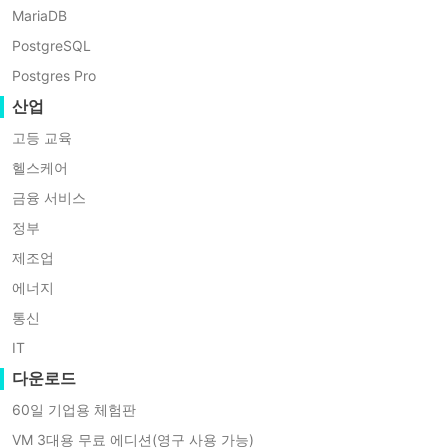
MariaDB
하여 결함 허용성과 성능을 향상시켰습니다.
PostgreSQL
아키텍처: 파일 공유에 초점을 맞추며 프린팅 또는 시리얼 포
Postgres Pro
장점: 소규모 무작위 읽기/쓰기 작업에 효율적; NFSv4부터 
산업
제한 사항: 복잡한 네트워크 주소 변환 및 라우팅 구성 처리
고등 교육
헬스케어
금융 서비스
올바른 전송 프로토콜 선택 방법은?
정부
제조업
올바른 파일 전송 프로토콜을 선택하는 것은 운영 체제 환경, 네
에너지
요인에 따라 달라집니다. 다음은 특정 시나리오에 권장되는 전
통신
IT
시나리오 1: 대규모 기업
다운로드
권장 프로토콜
: SMB(Server Message Block)
60일 기업용 체험판
VM 3대용 무료 에디션(영구 사용 가능)