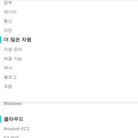
Huawei FusionCompute
P2P 마이그레이션
정부
Updated by
한민재
on 2025/08/19
Red Hat Virtualization
C2C 마이그레이션
에너지
Oracle OLVM
C2V 마이그레이션
통신
XenServer/Citrix Hypervisor
P2C 마이그레이션
모든
KayGrid
복구 가능성
더 많은 자원
InCloud Sphere
VM 복구 검증
지원 문의
목차
Arcfra
OS 복구 검증
제품 기능
FusionOne Compute
백서
데이터 보안
SMB 프로토콜이란 무엇
목차:
NexaVM
블로그
인가?
멀웨어 스캔
물리 서버
포럼
NFS 대비 SMB
NFS 프로토콜이란?
랜섬웨어 보호
Linux
올바른 전송 프로토콜 선
Vinchin으로 가상 머신 보호 신뢰하기
사용 사례
Windows
택 방법은?
대용량 파일
NFS 대 SMB
클라우드
대규모 엔드포인트
Vinchin Backup &
SMB 프로토콜이란 무엇인가?
Amazon EC2
Recovery로 신뢰할 수 있
클라우드로 백업하기
는 가상 머신 보호
S3 백업