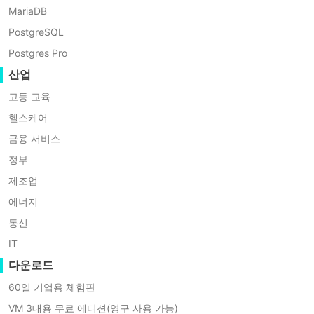
Vinchin:
석을 통해 데이터베이스 관리자(DBA)에
MariaDB
데
게 종합적인 백업 솔루션을 제공하는 것
이
PostgreSQL
터
이 본문의 목적입니다.
Postgres Pro
베
이
산업
스
RMAN: Oracle의 공식 백
고등 교육
백
업
업 도구
헬스케어
및
금융 서비스
복
구
정부
RMAN(Recovery Manager)은 Oracle
를
제조업
데이터베이스를 위한 내장 백업 및 복구
간
소
도구로,
Oracle 환경
전용으로 설계되어
에너지
화
강력한 데이터 보호 기능을 제공합니다.
통신
한
올
데이터베이스와의 심층 통합을 통해
IT
인
RMAN은 백업, 복원 및 복구 작업을 효율
다운로드
원
적으로 수행할 수 있습니다.
솔
60일 기업용 체험판
루
VM 3대용 무료 에디션(영구 사용 가능)
션