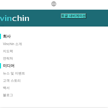
中文
토글 내비게이션
English
العربية
데이터 보호
가상
지원 리소스
구입 안내
협력 파트너가 되세요
회사
홈
Tech Tips
Deutsch
백업 및 복구
VMware
지식 베이스
구매 방법 배우기
파트너 프로그램
Vinchin 소개
RMAN 대비 데이터 펌프: 오라클
실시간 복제
Hyper-V
비디오 수첩
라이선스 정책
협력 파트너가 되세요
지도력
Français
데이터베이스를 위한 올바른 백업
파트너 찾기
연속 데이터 보호
Proxmox
도움말 센터
FAQs
연락처
Español
솔루션 선택
라이브 이벤트
연락처
미디어
원격 복사
XCP-ng
현지 파트너 찾기
Oracle 데이터베이스 백업 및 복구를 위해
Indonesia
RMAN, 데이터 펌프(Data Pump) 및 타사 도구들
아카이빙
oVirt
이미 파트너인가요?
웨비나
견적 신청
뉴스 및 이벤트
다운
지
문의
이 평가됩니다. RMAN은 Oracle과의 심층적인 통
작업 오케스트레이션
H3C CAS/UIS
라이브 데모
고객 스토리
Italiano
파트너 포털 로그인
로그인
합을 제공하며 전체, 증분 및 아카이브 로그 백업을
워크로드 이동성
로드
원
하기
ZStack
고객 스토리
백서
지원합니다. 데이터 펌프는 데이터 마이그레이션
日本語
무료 다운로드
및 부분 백업 분야에서 뛰어난 성능을 보입니다. 타
Sangfor HCI
V2V 마이그레이션
블로그
IT 서비스
사 솔루션은 크로스 플랫폼 호환성, 자동화 및 클라
VM, OS, DB, 파일, NAS 등
한국어
OpenStack
P2V 마이그레이션
교육
우드 백업 기능을 제공하여 이기종 환경에서의 운