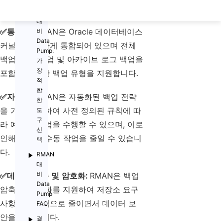
RMAN의 주요 장점
RMAN
대
✅
통합성:
RMAN은 Oracle 데이터베이스
비
Data
커널과 긴밀하게 통합되어 있으며 전체
Pump:
백업, 증분 백업 및 아카이브 로그 백업을
가
장
포함한 다양한 백업 유형을 지원합니다.
적
합
✅
자동화:
RMAN은 자동화된 백업 전략
한
을 가능하게 하여 사전 정의된 규칙에 따
도
구
라 예약된 백업을 수행할 수 있으며, 이로
선
인해 DBA의 수동 작업을 줄일 수 있습니
택
다.
RMAN
대
비
✅
데이터 압축 및 암호화:
RMAN은 백업
Data
압축 및 암호화를 지원하여 저장소 요구
Pump
사항을 효과적으로 줄이면서 데이터 보
FAQ
안을 보장합니다.
결