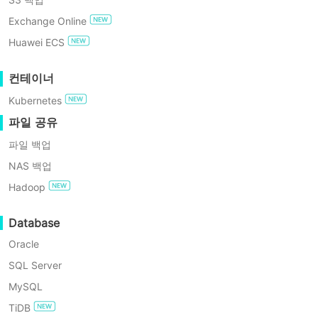
GDPR 준수
RMAN 대 데이터 펌프: 가장 적합한
터
Exchange Online
도구 선택하기
펌
무료로 사용해보기
Huawei ECS
프:
데
이
엔터프라이즈 무료 에디션
컨테이너
터
오늘날 데이터 중심의 비즈니스 환경에
마
Kubernetes
서 데이터베이스의 보안성과 신뢰성은
60일 무료 체험
이
파일 공유
매우 중요합니다. 산업을 선도하는 관계
그
레
파일 백업
형 데이터베이스 관리 시스템으로서,
이
Oracle 데이터베이스
의 백업 전략 선택
NAS 백업
션
및
과 구현은 데이터 보호 및 재해 복구 능력
Hadoop
백
과 직결됩니다. 본 기사에서는 Oracle 데
업
Database
이터베이스를 위한 3가지 주요 백업 도구
에
훌
Oracle
인 RMAN(Recovery Manager), Data
륭
Pump, 서드파티 도구에 대해 심층적으로
SQL Server
한
선
알아보겠습니다. 이 도구들의 기능, 적용
MySQL
택
시나리오 및 최선의 방법에 대한 비교 분
TiDB