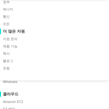
Huawei FusionCompute
P2P 마이그레이션
영을 간소화합니다. 이 비교는 각 도구의 장점과 성
Nederlands
정부
능, 그리고 적용 시나리오를 조명하여 DBA가 강력
Red Hat Virtualization
C2C 마이그레이션
에너지
Updated by
한민재
on 2025/08/21
Polski
한 데이터 보호와 효율적인 재해 복구에 적합한 도
Oracle OLVM
C2V 마이그레이션
통신
구를 선택할 수 있도록 도와줍니다.
Português
XenServer/Citrix Hypervisor
P2C 마이그레이션
모든
KayGrid
복구 가능성
더 많은 자원
ไทย
InCloud Sphere
VM 복구 검증
지원 문의
목
Türkçe
Arcfra
OS 복구 검증
제품 기능
차
Tiếng Việt
FusionOne Compute
백서
데이터 보안
RMAN:
목차:
NexaVM
블로그
Oracle
멀웨어 스캔
물리 서버
의
포럼
RMAN: 오라클 공식 백업 도구
공
랜섬웨어 보호
Linux
식
데이터 펌프: 데이터 마이그레이션
사용 사례
Windows
백
및 백업에 탁월한 선택
업
대용량 파일
도
클라우드
Vinchin: 데이터베이스 백업 및 복구
대규모 엔드포인트
구
Amazon EC2
를 간소화한 올인원 솔루션
클라우드로 백업하기
데
S3 백업
이