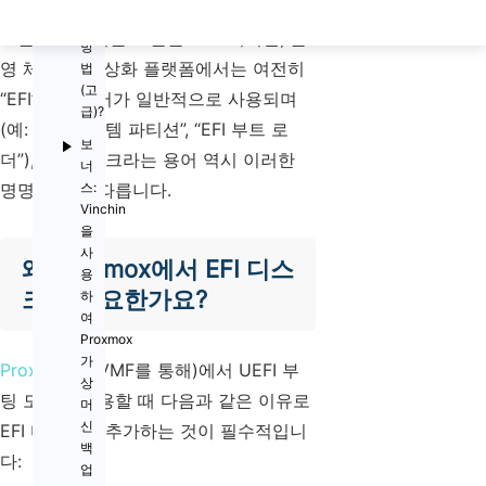
하
는
오늘날 사용되는 표준은 UEFI이지만, 운
방
영 체제 및 가상화 플랫폼에서는 여전히
법
(고
“EFI”라는 용어가 일반적으로 사용되며
급)?
(예: “EFI 시스템 파티션”, “EFI 부트 로
보
더”), EFI 디스크라는 용어 역시 이러한
너
명명 규칙을 따릅니다.
스:
Vinchin
을
사
왜 Proxmox에서 EFI 디스
용
크가 필요한가요?
하
여
Proxmox
가
Proxmox
(OVMF를 통해)에서 UEFI 부
상
팅 모드를 사용할 때 다음과 같은 이유로
머
신
EFI 디스크를 추가하는 것이 필수적입니
백
다:
업