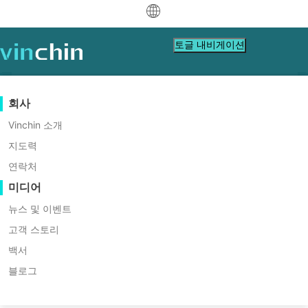
中文
토글 내비게이션
English
العربية
데이터 보호
가상
지원 리소스
구입 안내
협력 파트너가 되세요
회사
홈
Tech Tips
Deutsch
백업 및 복구
VMware
지식 베이스
구매 방법 배우기
파트너 프로그램
Vinchin 소개
Proxmox에서 EFI 디스크를 사용
실시간 복제
Hyper-V
비디오 수첩
라이선스 정책
협력 파트너가 되세요
지도력
Français
하는 방법은?
파트너 찾기
연속 데이터 보호
Proxmox
도움말 센터
FAQs
연락처
Español
라이브 이벤트
연락처
미디어
원격 복사
XCP-ng
현지 파트너 찾기
Proxmox에서 UEFI 부팅 모드를 사용하려면 EFI
Indonesia
디스크가 필요합니다. 이 디스크에는 필수 펌웨어
아카이빙
oVirt
이미 파트너인가요?
웨비나
견적 신청
뉴스 및 이벤트
다운
지
문의
설정과 부트로더가 저장되어 시스템 안정성을 보
작업 오케스트레이션
H3C CAS/UIS
라이브 데모
고객 스토리
Italiano
파트너 포털 로그인
로그인
장하고, 보안 부팅(Secure Boot)을 지원하며, 재
워크로드 이동성
로드
원
하기
ZStack
고객 스토리
백서
부팅 후에도 설정이 유실되지 않도록 합니다.
日本語
무료 다운로드
Sangfor HCI
V2V 마이그레이션
블로그
IT 서비스
VM, OS, DB, 파일, NAS 등
한국어
OpenStack
P2V 마이그레이션
교육