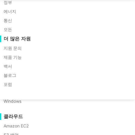
Huawei FusionCompute
P2P 마이그레이션
Nederlands
정부
Red Hat Virtualization
C2C 마이그레이션
에너지
Updated by
한민재
on 2025/12/30
Polski
Oracle OLVM
C2V 마이그레이션
통신
Português
XenServer/Citrix Hypervisor
P2C 마이그레이션
모든
KayGrid
복구 가능성
더 많은 자원
ไทย
InCloud Sphere
VM 복구 검증
지원 문의
목
Türkçe
Arcfra
OS 복구 검증
제품 기능
차
Tiếng Việt
FusionOne Compute
백서
데이터 보안
EFI
목차:
NexaVM
블로그
디
멀웨어 스캔
물리 서버
스
포럼
Proxmox에 EFI 디스크를 추가하는
크
랜섬웨어 보호
Linux
방법은 무엇인가요?
란
사용 사례
Windows
무
EFI 디스크를 사용하여 부팅 설정을
엇
대용량 파일
인
구성하는 방법 (고급)
클라우드
대규모 엔드포인트
가
Amazon EC2
요?
보너스: Vinchin을 사용하여
클라우드로 백업하기
S3 백업
Proxmox VM 백업하기
왜