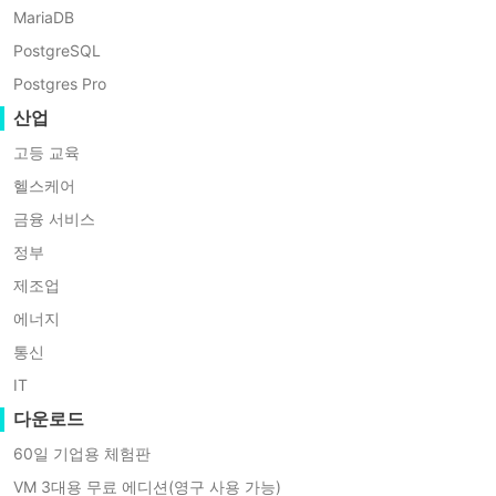
EFI와 UEFI의 관계
추
MariaDB
가
하
PostgreSQL
EFI(Extensible Firmware Interface)는
는
Postgres Pro
초기에 인텔에 의해 레거시 BIOS를 대체
방
법
산업
하기 위해 개발되었습니다. 이후 이 표준
EFI
은 확장되어 UEFI(Unified EFI)로 표준화
고등 교육
디
되었으며, 현재 PC 및 서버 메인보드에서
헬스케어
스
사용되는 현대적인 펌웨어 표준입니다.
크
금융 서비스
를
BIOS에 비해 UEFI는 다음과 같은 장점을
정부
사
제공합니다:
용
제조업
하
에너지
여
2TB 이상 대용량 디스크 지원
부
통신
구성을 위한 그래픽 사용자 인터페이스
트
IT
(GUI)
설
정
다운로드
보안 부팅(Secure Boot) 기능
을
더 빠른 부팅 속도와 향상된 크로스 플
60일 기업용 체험판
구
성
랫폼 호환성
VM 3대용 무료 에디션(영구 사용 가능)