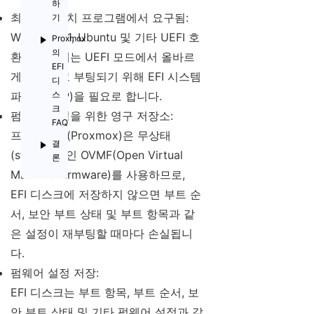
하
최신 OS 설치 프로그램에서 요구됨:
기
Windows 11, Ubuntu 및 기타 UEFI 호
Proxmox
의
환 운영체제는 UEFI 모드에서 올바르
EFI
게 설치되고 부팅되기 위해 EFI 시스템
디
파티션(ESP)을 필요로 합니다.
스
크
펌웨어 설정을 위한 영구 저장소:
FAQ
프록시엠알(Proxmox)은 무상태
결
(stateless)인 OVMF(Open Virtual
론
Machine Firmware)를 사용하므로,
EFI 디스크에 저장하지 않으면 부트 순
서, 보안 부트 상태 및 부트 항목과 같
은 설정이 재부팅할 때마다 손실됩니
다.
펌웨어 설정 저장:
EFI 디스크는 부트 항목, 부트 순서, 보
안 부트 상태 및 기타 펌웨어 설정과 같