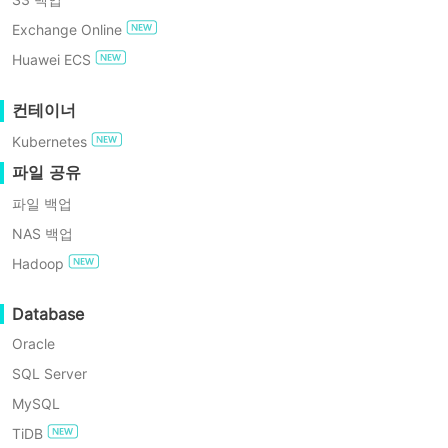
GDPR 준수
Proxmox
Exchange Online
에
무료로 사용해보기
Huawei ECS
서
EFI
EFI 디스크란 무엇인가
디
엔터프라이즈 무료 에디션
컨테이너
스
요?
크
Kubernetes
60일 무료 체험
가
파일 공유
필
Proxmox VE 가상화 환경
에서 전통적인
요
파일 백업
BIOS(SeaBIOS) 대신 UEFI를 사용하여
한
NAS 백업
가
가상 머신을 부팅하도록 선택할 경우, 시
요?
Hadoop
스템은 EFI 디스크라고 불리는 가상 디스
Proxmox
크를 추가하라는 메시지를 표시합니다.
에
Database
이는 일반적인 저장소 디스크가 아니라
서
Oracle
EFI
UEFI 펌웨어 구성 데이터를 저장하는 데
디
SQL Server
중요한 역할을 합니다.
스
MySQL
크
를
TiDB