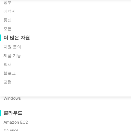
Huawei FusionCompute
P2P 마이그레이션
정부
Red Hat Virtualization
C2C 마이그레이션
에너지
Updated by
한민재
on 2025/08/14
Oracle OLVM
C2V 마이그레이션
통신
XenServer/Citrix Hypervisor
P2C 마이그레이션
모든
KayGrid
복구 가능성
더 많은 자원
InCloud Sphere
VM 복구 검증
지원 문의
목차
Arcfra
OS 복구 검증
제품 기능
FusionOne Compute
백서
데이터 보안
하이퍼-V와 VM웨어
목차:
NexaVM
블로그
VMware vCenter
멀웨어 스캔
물리 서버
포럼
Hyper-V 및 VMware
Converter Standalone를
랜섬웨어 보호
Linux
사용하여 하이퍼-V를
VMware vCenter Converter Standalone을 사용하여 Hype
VMware로 변환
사용 사례
Windows
Vinchin Backup &
대용량 파일
Recovery를 사용하여
클라우드
대규모 엔드포인트
Hyper-V VM을 VMware
하이퍼-V와 VMware는 각각 고유한 장점을 가진 주요 가상화 플
Amazon EC2
로 쉽게 마이그레이션
클라우드로 백업하기
그레이션 과정에 대해 자세히 설명합니다.
S3 백업
하이퍼-V에서 VM웨어로