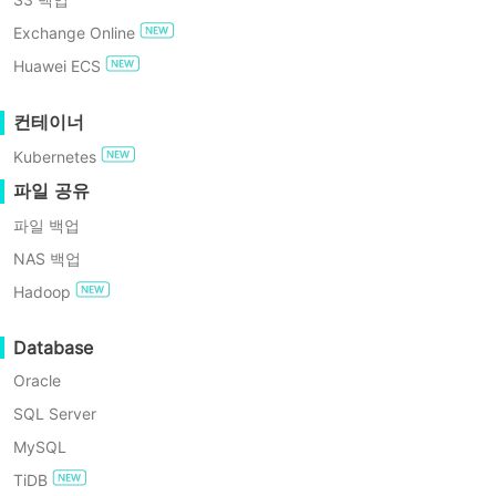
GDPR 준수
전환 FAQ
Exchange Online
결론
하이퍼-V와 VM웨어
무료로 사용해보기
Huawei ECS
엔터프라이즈 무료 에디션
컨테이너
마이크로소프트 하이퍼-V는 컴퓨터 하드웨어 위와 호스트 및 
Kubernetes
브 하이퍼바이저입니다. 하이퍼-V 인프라는 두 가지 유형의 가
60일 무료 체험
파일 공유
운영 체제인 부모 가상 머신이고, 다른 하나는 자식 가상 머신
파일 백업
VMBus를 통해 자동으로 자식 머신들에게 자원을 할당하기 
어 계층으로부터 서비스와 디바이스 드라이버의 독립적인 작동을
NAS 백업
장 가능하게 만듭니다.
Hadoop
VMware vSphere는 타입-1 베어메탈 ESXi 하이퍼바이저, 데
Database
도구인 vMotion 등 일련의 가상화 제품으로 구성된 가상화 
Oracle
서 실패한 가상 머신을 재시작할 수 있으며, 결함 허용 기능은
SQL Server
기능은 프로덕션 시스템에 장애가 발생했을 때 보다 짧은 RPO
MySQL
TiDB
Hyper-V의 부모-자식 하이퍼바이저는 물리 서버와 비용을 줄여