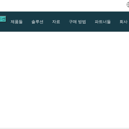
이션
제품들
솔루션
자료
구매 방법
파트너들
회사
 VMware ESXi로
방법?
 흔한 작업입니다. 다양한 방법으로 Hyper-
레이션하는 방법을 확인하십시오.
다운로드
지원
문의하기
등