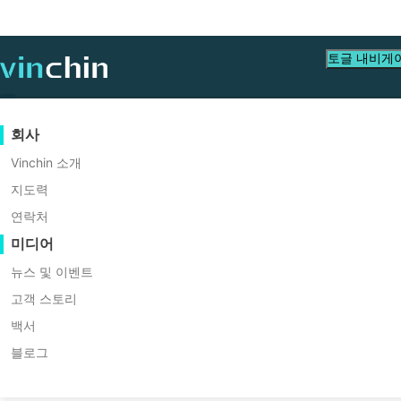
토글 내비게
데이터 보호
가상
지원 리소스
구입 안내
협력 파트너가 되세요
회사
홈
VM Migration
백업 및 복구
VMware
지식 베이스
구매 방법 배우기
파트너 프로그램
Vinchin 소개
하이퍼-V 가상 머신을
실시간 복제
Hyper-V
비디오 수첩
라이선스 정책
협력 파트너가 되세요
지도력
마이그레이션하는 
파트너 찾기
연속 데이터 보호
Proxmox
도움말 센터
FAQs
연락처
라이브 이벤트
연락처
미디어
원격 복사
XCP-ng
현지 파트너 찾기
아카이빙
oVirt
이미 파트너인가요?
웨비나
견적 신청
뉴스 및 이벤트
가상 머신 마이그레이션은 가상 환경 관리에서
V 가상 머신을 VMware ESXi로 마이그
작업 오케스트레이션
H3C CAS/UIS
라이브 데모
고객 스토리
파트너 포털 로그인
워크로드 이동성
ZStack
고객 스토리
백서
무료 다운로드
Sangfor HCI
V2V 마이그레이션
블로그
IT 서비스
VM, OS, DB, 파일, NAS 
OpenStack
P2V 마이그레이션
교육