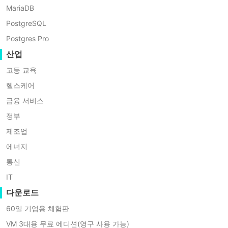
MariaDB
니다. 반면 VMware는 하드웨어를 공유하면서도 VM을 분리하
PostgreSQL
과 보안성이 뛰어나 대규모 IT 환경에서 운영하는 기업에 더 
Postgres Pro
이 마이그레이션에는 VMware vCenter 컨버터 스탠드얼론이 필
산업
구로, 물리적 머신과 다른 가상 플랫폼의 가상 머신을 VMwar
고등 교육
에 이 도구를 설치해 두면 이후 프로세스에서 많은 시간을 절약
헬스케어
금융 서비스
VMware vCenter Converter Standa
정부
제조업
에너지
1. VMware vCenter Converter Standalone를 설치하고
Conve
통신
2.
소스 시스템
페이지에서 소스 유형으로
전원 종료됨
을 선택
IT
Hyper-V 서버의 IP 주소/호스트 이름, 사용자 이름 및 관리자
다운로드
60일 기업용 체험판
3. 변환할
소스 머신
을 선택하십시오.
VM 3대용 무료 에디션(영구 사용 가능)