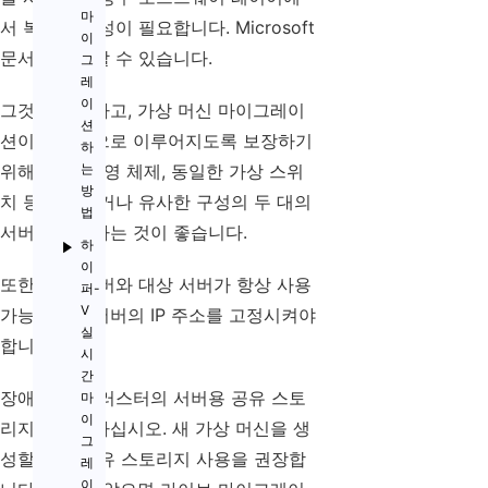
마
서 복잡한 구성이 필요합니다. Microsoft
이
문서를 참조할 수 있습니다.
그
레
이
그것을 제외하고, 가상 머신 마이그레이
션
션이 성공적으로 이루어지도록 보장하기
하
위해 CPU, 운영 체제, 동일한 가상 스위
는
방
치 등 동일하거나 유사한 구성의 두 대의
법
서버를 확보하는 것이 좋습니다.
하
이
또한 소스 서버와 대상 서버가 항상 사용
퍼-
V
가능하도록 서버의 IP 주소를 고정시켜야
실
합니다.
시
간
장애 조치 클러스터의 서버용 공유 스토
마
이
리지를 준비하십시오. 새 가상 머신을 생
그
성할 때도 공유 스토리지 사용을 권장합
레
이