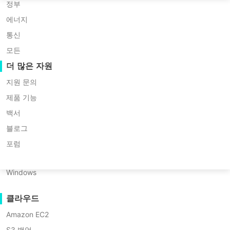
Huawei FusionCompute
P2P 마이그레이션
하는지 확인해 보세요.
Nederlands
정부
Red Hat Virtualization
C2C 마이그레이션
에너지
Updated by
김대니얼
on 2025/08/22
Polski
Oracle OLVM
C2V 마이그레이션
통신
Português
XenServer/Citrix Hypervisor
P2C 마이그레이션
모든
KayGrid
복구 가능성
더 많은 자원
ไทย
InCloud Sphere
VM 복구 검증
지원 문의
목
Türkçe
Arcfra
OS 복구 검증
제품 기능
차
Tiếng Việt
FusionOne Compute
백서
라이브 마이그레이션은 가상 환경 관리
데이터 보안
하
NexaVM
블로그
를 위한 매우 유용한 기능입니다. 이 기능
이
멀웨어 스캔
물리 서버
퍼-
포럼
을 사용하면 VM과 서버를 종료할 필요가
V
랜섬웨어 보호
Linux
없으며, 업무 시스템도 중단되지 않습니
실
사용 사례
Windows
시
다.
간
대용량 파일
마
클라우드
VMware에 익숙하다면
VMware
대규모 엔드포인트
이
vMotion
을 알고 있을 것입니다. 이는
Amazon EC2
그
클라우드로 백업하기
레
vSphere의 실시간 마이그레이션 기능입
S3 백업