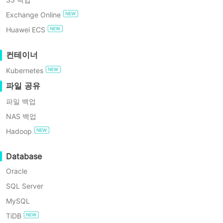
GDPR 준수
이
니다. 그렇다면 하이퍼-V(Hyper-V)에도
Exchange Online
션
(Hyper-
vMotion과 유사한 기능이 있거나 하이
무료로 사용해보기
Huawei ECS
V
퍼-V가 실시간 마이그레이션을 지원한다
live
엔터프라이즈 무료 에디션
고 말할 수 있을까요?
컨테이너
migration)
이
Kubernetes
란?
60일 무료 체험
정답은 "예"입니다. Hyper-V는 실시간 마
파일 공유
하
이그레이션을 지원합니다. VMware
이
파일 백업
vMotion과 같은 이름은 없으며, 그냥 실
퍼-
NAS 백업
시간 마이그레이션이라고 불립니다. 이를
V
실
Hadoop
준비하고 사용하는 방법을 확인하십시오.
시
간
Database
마
하이퍼-V 실시간 마이그
이
Oracle
그
레이션(Hyper-V live
SQL Server
레
migration)이란?
이
MySQL
션
TiDB
이