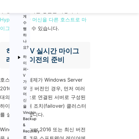
바랍니다. 실시간 마이그레이션을 수행할
어
수 없는 경우, 다른 방법을 사용하여
떻
게
Hyper-V 가상 머신을 다른 호스트로 마
수
이그레이션
할 수 있습니다.
행
하
나
요?
하이퍼-V 실시간 마이그
하
레이션 이전의 준비
이
퍼-
V
호스트 운영 체제가 Windows Server
가
2016보다 이전 버전인 경우, 먼저 여러
상
머
대의 물리적으로 연결된 서버로 구성된
신
하이퍼-V 장애 조치(failover) 클러스터
을
Vinchin
를 설정해야 합니다.
Backup
&
Windows Server 2016 또는 최신 버전
Recovery
을 사용하는 경우 소프트웨어 레이어에
로