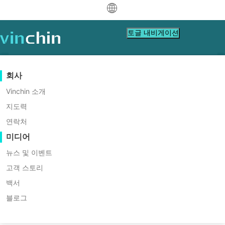
中文
토글 내비게이션
English
العربية
데이터 보호
가상
지원 리소스
구입 안내
협력 파트너가 되세요
회사
홈
VM Migration
Deutsch
백업 및 복구
VMware
지식 베이스
구매 방법 배우기
파트너 프로그램
Vinchin 소개
하이퍼-V 라이브 마이그레이션을
실시간 복제
Hyper-V
비디오 수첩
라이선스 정책
협력 파트너가 되세요
지도력
Français
VM웨어 vMotion처럼 수행하는
파트너 찾기
연속 데이터 보호
Proxmox
도움말 센터
FAQs
연락처
Español
방법?
라이브 이벤트
연락처
미디어
원격 복사
XCP-ng
현지 파트너 찾기
라이브 마이그레이션은 가상 환경 관리를 위한 훌
Indonesia
륭한 기능입니다. 가상 머신(VM)은 작동 중에도
아카이빙
oVirt
이미 파트너인가요?
웨비나
견적 신청
뉴스 및 이벤트
다운
지
문의
마이그레이션될 수 있습니다. 우리는 vSphere에
작업 오케스트레이션
H3C CAS/UIS
라이브 데모
고객 스토리
Italiano
파트너 포털 로그인
로그인
서 VM의 핫 마이그레이션을 위해 VMware
워크로드 이동성
로드
원
하기
ZStack
고객 스토리
백서
vMotion이 존재한다는 것을 알고 있습니다. 그렇
日本語
무료 다운로드
다면 Hyper-V에는 대안이 있을까요? 답은
Sangfor HCI
V2V 마이그레이션
블로그
IT 서비스
Hyper-V 역시 라이브 마이그레이션을 지원한다
VM, OS, DB, 파일, NAS 등
한국어
OpenStack
P2V 마이그레이션
교육
는 것입니다. Hyper-V 가상 환경에서 어떻게 작동