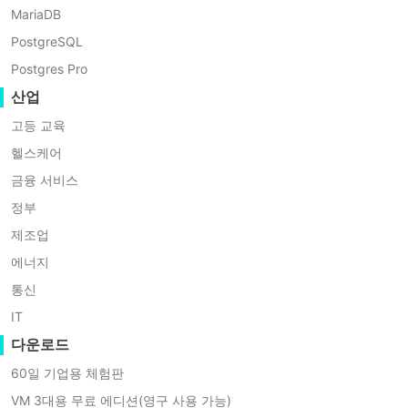
전
하이퍼-V 실시간 마이그레이션은
MariaDB
의
Windows Server에 포함된 기능으로,
PostgreSQL
준
Windows Server 2008 R2에서 처음 도
비
Postgres Pro
입되었습니다. 이 기능을 사용하면 가상
하
산업
이
머신(VM)이 실행 중인 상태에서도 한 하
고등 교육
퍼-
이퍼-V 호스트에서 다른 호스트로 마이
V
헬스케어
그레이션할 수 있습니다. 일반적인 하이
라
금융 서비스
이
퍼-V 마이그레이션과 비교해 서버 유지
브
정부
보수, 서버 업그레이드, 과거에 VM 또는
마
제조업
이
호스트를 종료해야 했던 다른 여러 상황
그
에너지
에서 다운타임을 크게 줄일 수 있습니다.
레
통신
이
하이퍼-V 실시간 마이그레이션에는 일부
션
IT
을
제한 사항과 요구 사항이 있습니다. 다음
다운로드
단
섹션에서 해당 내용을 확인하거나
계
60일 기업용 체험판
별
Microsoft Hyper-V 문서를 참조하시기
VM 3대용 무료 에디션(영구 사용 가능)
로