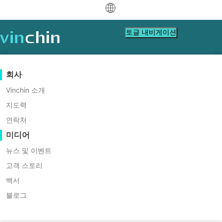
中文
토글 내비게이션
English
العربية
데이터 보호
가상
지원 리소스
구입 안내
협력 파트너가 되세요
회사
홈
VM Backup
Deutsch
백업 및 복구
VMware
지식 베이스
구매 방법 배우기
파트너 프로그램
Vinchin 소개
OVF 도구를 사용하여 명령어로
실시간 복제
Hyper-V
비디오 수첩
라이선스 정책
협력 파트너가 되세요
지도력
Français
가상 머신을 OVF/OVA로 내보내
파트너 찾기
연속 데이터 보호
Proxmox
도움말 센터
FAQs
연락처
Español
는 방법은 무엇입니까?
라이브 이벤트
연락처
미디어
원격 복사
XCP-ng
현지 파트너 찾기
OVF Tool은 명령어를 사용하여 IT 관리자가 대량
Indonesia
의 가상 머신을 OVF 또는 OVA 형식으로 쉽게 내
아카이빙
oVirt
이미 파트너인가요?
웨비나
견적 신청
뉴스 및 이벤트
다운
지
문의
보낼 수 있도록 도와주는 도구입니다. OVF 또는
작업 오케스트레이션
H3C CAS/UIS
라이브 데모
고객 스토리
Italiano
파트너 포털 로그인
로그인
OVA 템플릿이 있다면, OVF Tool은 이를 OVA 또
워크로드 이동성
로드
원
하기
ZStack
고객 스토리
백서
는 OVF 템플릿으로 변환하는 데에도 도움을 줍니
日本語
무료 다운로드
다. 작동 방식을 확인해 보세요.
Sangfor HCI
V2V 마이그레이션
블로그
IT 서비스
VM, OS, DB, 파일, NAS 등
한국어
OpenStack
P2V 마이그레이션
교육