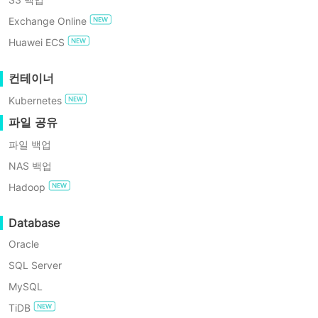
GDPR 준수
Vinchin을 사용하여 VMware를 백업
용
Exchange Online
및 마이그레이션하는 방법?
하
무료로 사용해보기
Huawei ECS
여
VM
을
엔터프라이즈 무료 에디션
컨테이너
OVF/OVA
VMware는 전 세계에서 가장 인기 있는
로
Kubernetes
서버 가상화 솔루션으로, 훌륭한 성능과
60일 무료 체험
내
파일 공유
편리한 관리 기능으로 수천 명의 사용자
보
내
파일 백업
들에게 신뢰받고 있습니다.
는
NAS 백업
방
가상 환경의 일상적인 유지보수에서 VM
법?
Hadoop
내보내기와 가져오기는 일반적인 작업입
OVF
니다. VMware는 사용자가
OVF로 VM을
를
Database
OVA
내보낼 수
있도록 vCenter를 제공하지
Oracle
로
만, 이러한 작업을 수행할 수 있는 유일한
또
SQL Server
는
응용 프로그램은 아닙니다.
MySQL
OVA
를
TiDB
예를 들어, VMware OVF 도구도 이 작업