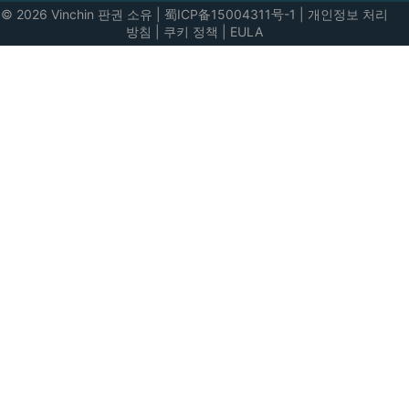
© 2026 Vinchin 판권 소유
|
蜀ICP备15004311号-1
|
개인정보 처리
방침
|
쿠키 정책
|
EULA