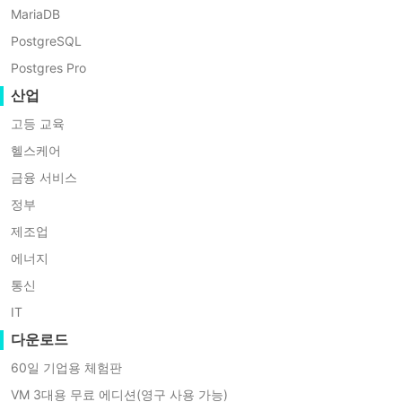
OVF
MariaDB
을 대신 수행할 수 있습니다.
로
변
PostgreSQL
환
Postgres Pro
하
VMware OVF 도구 및 기
는
산업
능
방
고등 교육
법
은
헬스케어
무
OVF 도구는 Open Virtualization
금융 서비스
엇
Format Tool의 약어로, 여러 VMware 제
인
정부
가
품으로부터
OVF 패키지
를 가져오고 내보
제조업
요?
낼 수 있는 명령줄 유틸리티입니다.
에너지
VMware
백
통신
가상 머신(VM)을 내보낼 때, IT 관리자는
업
ESXi 또는 vCenter를 사용하여 VM 템플
IT
및
마
릿을 내보낸 후 해당 템플릿을 배포할 수
다운로드
이
있습니다. 때로 IT 관리자는 VM이 너무
60일 기업용 체험판
그
큰 경우 작업 실패가 발생할 수 있음을 알
레
VM 3대용 무료 에디션(영구 사용 가능)