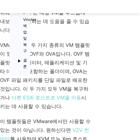
이
게 될 수 있습니다. 이 문제를 해결하기
션
위해 OVF 도구는 대형 VM을 부드럽게
-
Vinchin
내보내고 배포하는 데 도움을 줄 수 있습
백
니다.
업
및
VMware에는 두 가지 종류의 VM 템플릿
복
구
이 있습니다. OVF와 OVA입니다. OVF 템
결
플릿은 메타데이터, 애플리케이션 및 기
론
타 데이터를 포함하는 폴더이며, OVA는
OVF 파일 패키지를 단일 파일로 배포한
것입니다. 이 두 가지 모두 VM을 복구하
거나
다른 ESXi 호스트로 VM을 이동
시
키는 데 사용할 수 있습니다.
이 템플릿들은 VMware에서만 사용할 수
있는 것이 아닙니다. 원하신다면
V2V 컨
버터
를 사용하여 KVM 또는 Xen 호스트