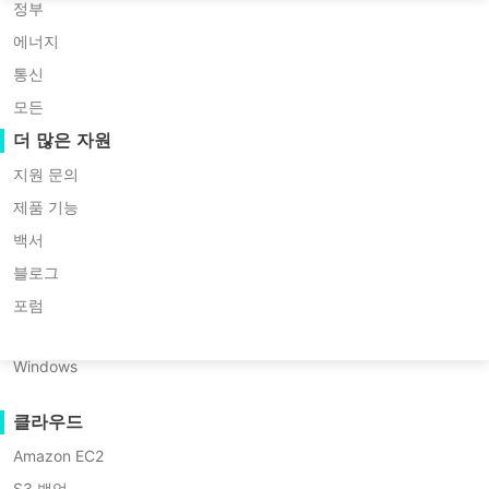
Huawei FusionCompute
P2P 마이그레이션
Nederlands
정부
Red Hat Virtualization
C2C 마이그레이션
에너지
Updated by
한민재
on 2026/05/11
Polski
Oracle OLVM
C2V 마이그레이션
통신
Português
XenServer/Citrix Hypervisor
P2C 마이그레이션
모든
KayGrid
복구 가능성
더 많은 자원
ไทย
InCloud Sphere
VM 복구 검증
지원 문의
목
Türkçe
Arcfra
OS 복구 검증
제품 기능
차
Tiếng Việt
FusionOne Compute
백서
데이터 보안
VMware
목차:
NexaVM
블로그
OVF
멀웨어 스캔
물리 서버
도
포럼
VMware OVF Tool 및 기능
구
랜섬웨어 보호
Linux
및
OVF Tool을 사용하여 VM을
사용 사례
Windows
기
OVF/OVA로 내보내는 방법?
능
대용량 파일
클라우드
OVF
OVF를 OVA로 또는 OVA를 OVF로
대규모 엔드포인트
Tool
Amazon EC2
변환하는 방법?
클라우드로 백업하기
을
S3 백업
사